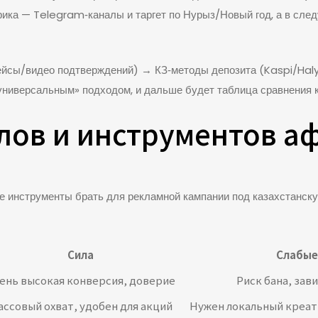
афика — Telegram‑каналы и таргет по Нурыз/Новый год, а в сле
кейсы/видео подтверждений) → КЗ‑методы депозита (Kaspi/Hal
«универсальным» подходом, и дальше будет таблица сравнения 
лов и инструментов а
ие инструменты брать для рекламной кампании под казахстанску
Сила
Слабые
ень высокая конверсия, доверие
Риск бана, зав
ассовый охват, удобен для акций
Нужен локальный креат