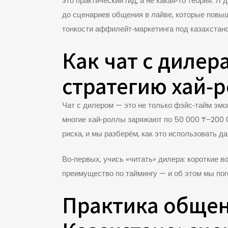
это практический гид, а не какая‑то теория. 
до сценариев общения в лайве, которые повы
тонкости аффилейт‑маркетинга под казахстанск
Как чат с дилер
стратегию хай‑р
Чат с дилером — это не только фэйс‑тайм эмоц
многие хай‑роллы заряжают по 50 000 ₸–200 0
риска, и мы разберём, как это использовать д
Во‑первых, учись «читать» дилера: короткие 
преимущество по таймингу — и об этом мы по
Практика общени