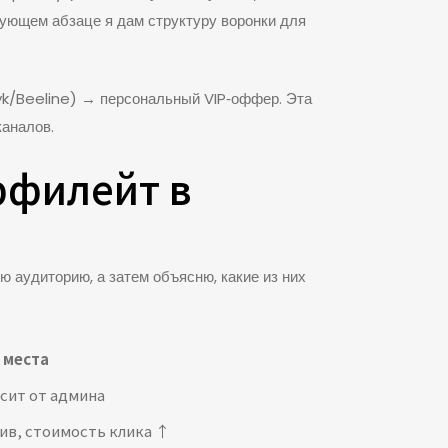
дующем абзаце я дам структуру воронки для
yk/Beeline) → персональный VIP‑оффер. Эта
каналов.
ффилейт в
ю аудиторию, а затем объясню, какие из них
 места
исит от админа
ив, стоимость клика ↑