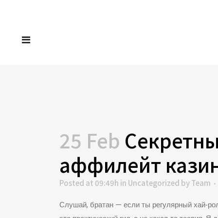
25 Feb
Секретные
аффилейт казин
Posted at 09:49h
in
Uncategorized
by
Team
Слушай, братан — если ты регулярный хай‑рол