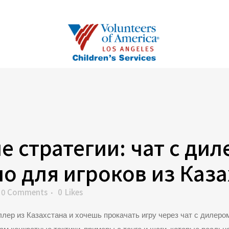
 стратегии: чат с дил
о для игроков из Каза
0 Comments
0
Likes
лер из Казахстана и хочешь прокачать игру через чат с дилеро