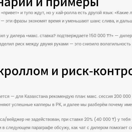
енарии и примеры
«привет» и тупо ждут, но у хай‑ролла есть другой язык: «Какие
» — эти фразы экономят время и уменьшают шанс слива, и дальш
сил у дилера «макс. ставка? подтверждаете 150 000 ₸?» — диле
азделил риск между двумя руками — это снизило волатильность 
кроллом и риск‑контр
тся — для Казахстана рекомендую план: макс. сессия 200 000 ₸
еняют успешные капперы в РК, и далее мы разберём почему име
са/вейджер не задействован, при ставке 20% (40 000 ₸) у тебя 
и в следующем параграфе обсужу, как чат с дилером помогает со