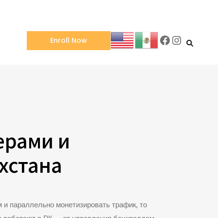
Facebook
Instagra
Enroll Now
ерами и
хстана
м и параллельно монетизировать трафик, то