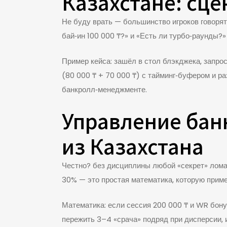
Казахстане: сц
Не буду врать — большинство игроков говорят 
бай‑ин 100 000 ₸?» и «Есть ли турбо‑раунды?
Пример кейса: зашёл в стол блэкджека, запро
(80 000 ₸ + 70 000 ₸) с тайминг‑буфером и р
банкролл‑менеджменте.
Управление бан
из Казахстана
Честно? без дисциплины любой «секрет» ломае
30% — это простая математика, которую прим
Математика: если сессия 200 000 ₸ и WR бону
пережить 3–4 «срача» подряд при дисперсии, 