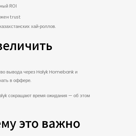
ный ROI
жен trust
казахстанских хай‑роллов.
величить
ство вывода через Halyk Homebank и
чать в оффере.
Halyk сокращают время ожидания — об этом
ему это важно