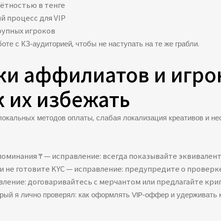
чётностью в тенге
й процесс для VIP
рупных игроков
те с КЗ‑аудиторией, чтобы не наступать на те же грабли.
и аффилиатов и игро
к их избежать
 локальных методов оплаты, слабая локализация креативов и н
оминания ₸ — исправление: всегда показывайте эквивалент 
 не готовите KYC — исправление: предупредите о проверке
авление: договаривайтесь с мерчантом или предлагайте кри
рый я лично проверял: как оформлять VIP‑оффер и удерживать к