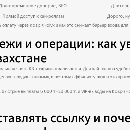
Долговременное доверие, SEO
Длитель
Прямой доступ к хай‑роллам
Дорого, ну
оплату через Kaspi/Halyk и как это снижает барьер входа для 
ежи и операции: как у
захстане
 большая часть КЗ‑трафика отваливается. Для хай‑роллов удоб
делают продукт «живым», и поэтому аффилиату нужно это прока
₸, быстрые выплаты 5 000 ₸–20 000 ₸, и VIP‑выводы на Kaspi/
ставлять ссылку и поч