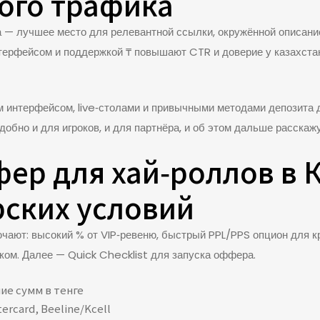
кого трафика
а — лучшее место для релевантной ссылки, окружённой описани
ерфейсом и поддержкой ₸ повышают CTR и доверие у казахстан
м интерфейсом, live‑столами и привычными методами депозита 
добно и для игроков, и для партнёра, и об этом дальше расскаж
ер для хай‑роллов в К
рских условий
ают: высокий % от VIP‑ревеню, быстрый PPL/PPS опцион для к
ком. Далее — Quick Checklist для запуска оффера.
ие сумм в тенге
ercard, Beeline/Kcell