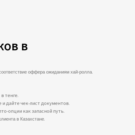
ков в
есоответствие оффера ожиданиям хай‑ролла.
в тенге.
 и дайте чек‑лист документов.
пто‑опции как запасной путь.
лиента в Казахстане.