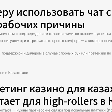
ру использовать чат с
 рабочих причины
 моменты с подтверждением ставок и лимитов экономят десятки 
х ситуациях; и в‑третьих, это просто комфорт — а комфорт сни
поддержкой и дилером в случае спорных рук или претензий по вы
тинг казино для каза
ает для high‑rollers в
аботают — нужны партнёрские связки под локальные платежи (K