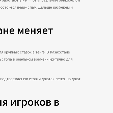
ьно работают в РК — от управления банкроллом
осто «грязный» спам. Дальше разберём и
тане меняет
я крупных ставок в тенге. В Казахстане
а стола в реальном времени критично для
 подтверждению ставки даются легко, но дают
я игроков в