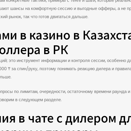
Я дам конкретные тактики, примеры с тенге и шаги, которые реал
шают шансы на комфортную сессию и выгодные офферы, а не пр
ий рынок, так что готов двигаться дальше.
ами в казино в Казахс
оллера в РК
ий; это инструмент информации и контроля сессии, особенно дл
00 ₸ за спин/руку, поэтому понимать реакцию дилера и правил
альше.
вопросы по лимитам, очередности, остаточному времени раунда и
говорим в следующем разделе.
я в чате с дилером дл