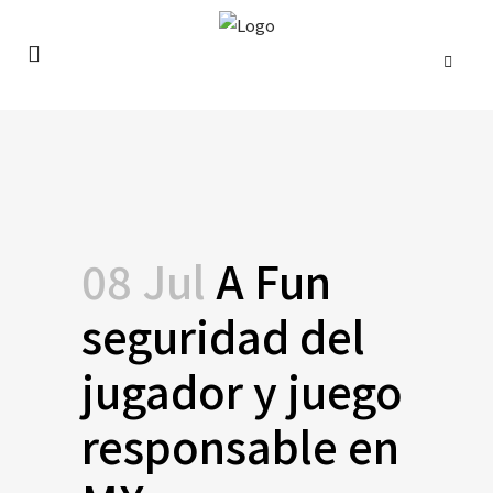
08 Jul
A Fun
seguridad del
jugador y juego
responsable en