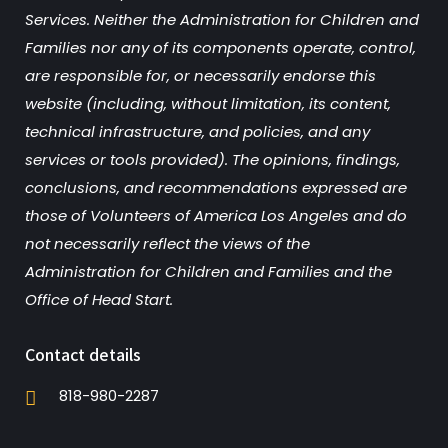
Services. Neither the Administration for Children and
Families nor any of its components operate, control,
are responsible for, or necessarily endorse this
website (including, without limitation, its content,
technical infrastructure, and policies, and any
services or tools provided). The opinions, findings,
conclusions, and recommendations expressed are
those of Volunteers of America Los Angeles and do
not necessarily reflect the views of the
Administration for Children and Families and the
Office of Head Start.
Contact details
818-980-2287