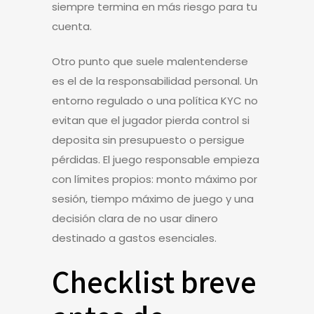
siempre termina en más riesgo para tu
cuenta.
Otro punto que suele malentenderse
es el de la responsabilidad personal. Un
entorno regulado o una política KYC no
evitan que el jugador pierda control si
deposita sin presupuesto o persigue
pérdidas. El juego responsable empieza
con límites propios: monto máximo por
sesión, tiempo máximo de juego y una
decisión clara de no usar dinero
destinado a gastos esenciales.
Checklist breve