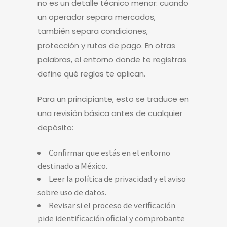
no es un detalle técnico menor: cuando
un operador separa mercados,
también separa condiciones,
protección y rutas de pago. En otras
palabras, el entorno donde te registras
define qué reglas te aplican.
Para un principiante, esto se traduce en
una revisión básica antes de cualquier
depósito:
Confirmar que estás en el entorno
destinado a México.
Leer la política de privacidad y el aviso
sobre uso de datos.
Revisar si el proceso de verificación
pide identificación oficial y comprobante