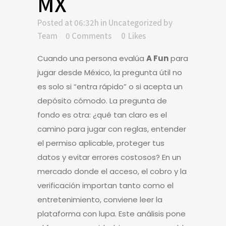
MX
Posted at 06:32h
in
Uncategorized
by
Team
0 Comments
0
Likes
Cuando una persona evalúa
A Fun
para
jugar desde México, la pregunta útil no
es solo si “entra rápido” o si acepta un
depósito cómodo. La pregunta de
fondo es otra: ¿qué tan claro es el
camino para jugar con reglas, entender
el permiso aplicable, proteger tus
datos y evitar errores costosos? En un
mercado donde el acceso, el cobro y la
verificación importan tanto como el
entretenimiento, conviene leer la
plataforma con lupa. Este análisis pone