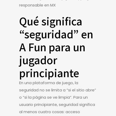
Qué significa
“seguridad” en
A Fun para un
jugador
principiante
En una plataforma de juego, la
seguridad no se limita a “si el sitio abre”
o “si la página se ve limpia”. Para un
usuario principiante, seguridad significa
al menos cuatro cosas: acceso