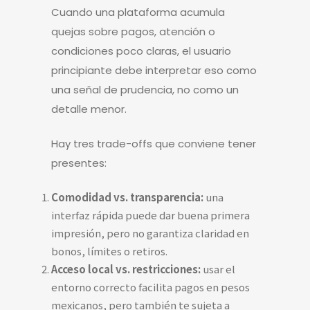
Cuando una plataforma acumula
quejas sobre pagos, atención o
condiciones poco claras, el usuario
principiante debe interpretar eso como
una señal de prudencia, no como un
detalle menor.
Hay tres trade-offs que conviene tener
presentes:
Comodidad vs. transparencia:
una
interfaz rápida puede dar buena primera
impresión, pero no garantiza claridad en
bonos, límites o retiros.
Acceso local vs. restricciones:
usar el
entorno correcto facilita pagos en pesos
mexicanos, pero también te sujeta a