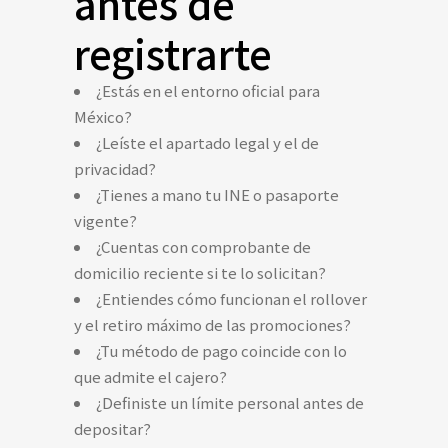
antes de
registrarte
¿Estás en el entorno oficial para
México?
¿Leíste el apartado legal y el de
privacidad?
¿Tienes a mano tu INE o pasaporte
vigente?
¿Cuentas con comprobante de
domicilio reciente si te lo solicitan?
¿Entiendes cómo funcionan el rollover
y el retiro máximo de las promociones?
¿Tu método de pago coincide con lo
que admite el cajero?
¿Definiste un límite personal antes de
depositar?