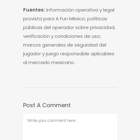
Fuentes:
Información operativa y legal
provista para A Fun México; políticas
públicas del operador sobre privacidad,
verificación y condiciones de uso;
marcos generales de seguridad del
jugador y juego responsable aplicables
al mercado mexicano.
Post A Comment