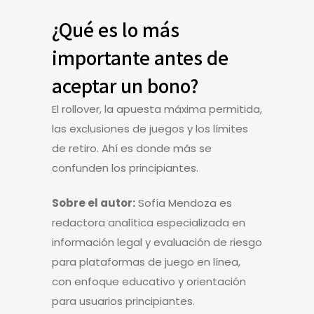
¿Qué es lo más
importante antes de
aceptar un bono?
El rollover, la apuesta máxima permitida,
las exclusiones de juegos y los límites
de retiro. Ahí es donde más se
confunden los principiantes.
Sobre el autor:
Sofía Mendoza es
redactora analítica especializada en
información legal y evaluación de riesgo
para plataformas de juego en línea,
con enfoque educativo y orientación
para usuarios principiantes.