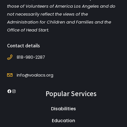
those of Volunteers of America Los Angeles and do
not necessarily reflect the views of the
Administration for Children and Families and the
Office of Head Start.
Contact details
818-980-2287
info@voalacs.org
Popular Services
Facebook
Instagram
Disabilities
Education