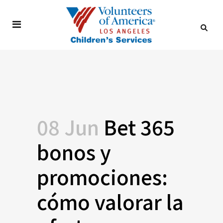
08 Jun
Bet 365
bonos y
promociones:
cómo valorar la