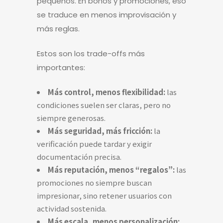
pequeños. En bonos y promociones, eso
se traduce en menos improvisación y
más reglas.
Estos son los trade-offs más
importantes:
Más control, menos flexibilidad:
las
condiciones suelen ser claras, pero no
siempre generosas.
Más seguridad, más fricción:
la
verificación puede tardar y exigir
documentación precisa.
Más reputación, menos “regalos”:
las
promociones no siempre buscan
impresionar, sino retener usuarios con
actividad sostenida.
Más escala, menos personalización: