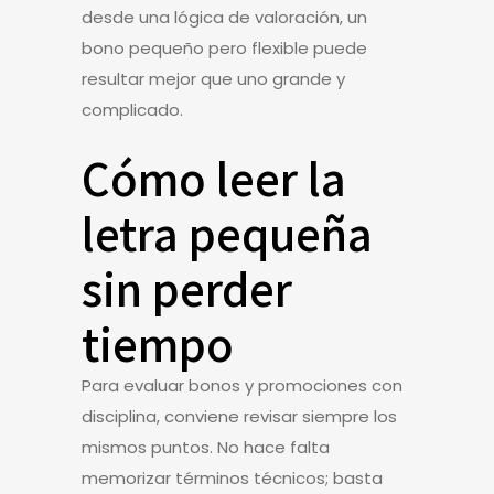
desde una lógica de valoración, un
bono pequeño pero flexible puede
resultar mejor que uno grande y
complicado.
Cómo leer la
letra pequeña
sin perder
tiempo
Para evaluar bonos y promociones con
disciplina, conviene revisar siempre los
mismos puntos. No hace falta
memorizar términos técnicos; basta