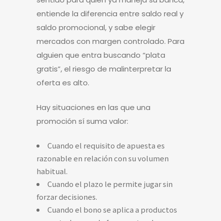
entiende la diferencia entre saldo real y
saldo promocional, y sabe elegir
mercados con margen controlado. Para
alguien que entra buscando “plata
gratis”, el riesgo de malinterpretar la
oferta es alto.
Hay situaciones en las que una
promoción sí suma valor:
Cuando el requisito de apuesta es
razonable en relación con su volumen
habitual.
Cuando el plazo le permite jugar sin
forzar decisiones.
Cuando el bono se aplica a productos