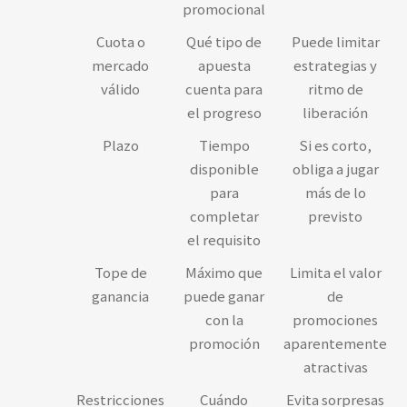
promocional
Cuota o
Qué tipo de
Puede limitar
mercado
apuesta
estrategias y
válido
cuenta para
ritmo de
el progreso
liberación
Plazo
Tiempo
Si es corto,
disponible
obliga a jugar
para
más de lo
completar
previsto
el requisito
Tope de
Máximo que
Limita el valor
ganancia
puede ganar
de
con la
promociones
promoción
aparentemente
atractivas
Restricciones
Cuándo
Evita sorpresas