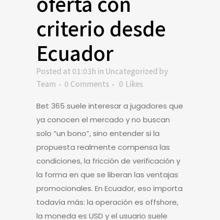
oferta con
criterio desde
Ecuador
Posted at 01:03h
in
Uncategorized
by
Team
0 Comments
0
Likes
Bet 365 suele interesar a jugadores que
ya conocen el mercado y no buscan
solo “un bono”, sino entender si la
propuesta realmente compensa las
condiciones, la fricción de verificación y
la forma en que se liberan las ventajas
promocionales. En Ecuador, eso importa
todavía más: la operación es offshore,
la moneda es USD y el usuario suele