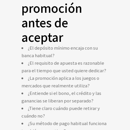
promoción
antes de
aceptar
¿El depósito mínimo encaja con su
banca habitual?
¿El requisito de apuesta es razonable
para el tiempo que usted quiere dedicar?
¿La promoción aplica a los juegos o
mercados que realmente utiliza?
¿Entiende si el bono, el crédito y las
ganancias se liberan por separado?
¿Tiene claro cuándo puede retirar y
cuándo no?
¿Su método de pago habitual funciona