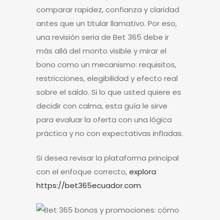
comparar rapidez, confianza y claridad
antes que un titular llamativo. Por eso,
una revisión seria de Bet 365 debe ir
más allá del monto visible y mirar el
bono como un mecanismo: requisitos,
restricciones, elegibilidad y efecto real
sobre el saldo. Si lo que usted quiere es
decidir con calma, esta guía le sirve
para evaluar la oferta con una lógica
práctica y no con expectativas infladas.
Si desea revisar la plataforma principal
con el enfoque correcto,
explora
https://bet365ecuador.com
.