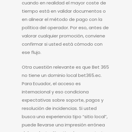
cuando en realidad el mayor coste de
tiempo está en validar documentos o
en alinear el método de pago con la
política del operador. Por eso, antes de
valorar cualquier promoción, conviene
confirmar si usted está cómodo con
ese flujo.
Otra cuestión relevante es que Bet 365
no tiene un dominio local bet365.ec.
Para Ecuador, el acceso es
internacional y eso condiciona
expectativas sobre soporte, pagos y
resolución de incidencias. Si usted
busca una experiencia tipo “sitio local”,
puede llevarse una impresión errónea