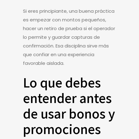
Si eres principiante, una buena práctica
es empezar con montos pequeños,
hacer un retiro de prueba si el operador
lo permite y guardar capturas de
confirmación. Esa disciplina sirve más
que confiar en una experiencia
favorable aislada.
Lo que debes
entender antes
de usar bonos y
promociones