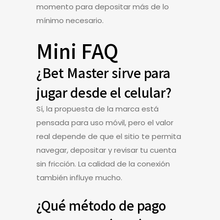
momento para depositar más de lo
mínimo necesario.
Mini FAQ
¿Bet Master sirve para
jugar desde el celular?
Sí, la propuesta de la marca está
pensada para uso móvil, pero el valor
real depende de que el sitio te permita
navegar, depositar y revisar tu cuenta
sin fricción. La calidad de la conexión
también influye mucho.
¿Qué método de pago