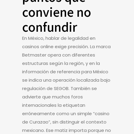
conviene no
confundir
En México, hablar de legalidad en
casinos online exige precisión. La marca
Betmaster opera con diferentes
estructuras según la región, y en la
información de referencia para México
se indica una operación localizada bajo
regulación de SEGOB. También se
advierte que muchos foros
internacionales la etiquetan
erróneamente como un simple “casino
de Curazao”, sin distinguir el contexto
mexicano. Ese matiz importa porque no