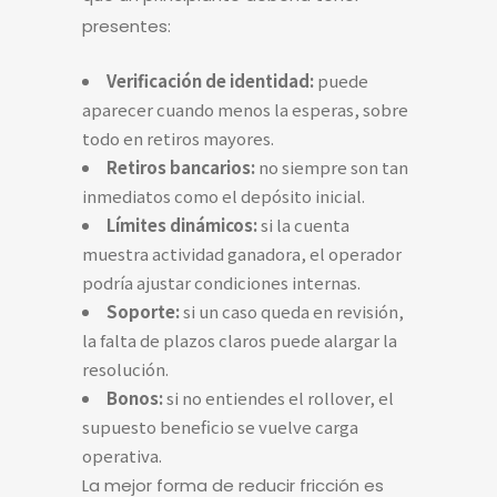
presentes:
Verificación de identidad:
puede
aparecer cuando menos la esperas, sobre
todo en retiros mayores.
Retiros bancarios:
no siempre son tan
inmediatos como el depósito inicial.
Límites dinámicos:
si la cuenta
muestra actividad ganadora, el operador
podría ajustar condiciones internas.
Soporte:
si un caso queda en revisión,
la falta de plazos claros puede alargar la
resolución.
Bonos:
si no entiendes el rollover, el
supuesto beneficio se vuelve carga
operativa.
La mejor forma de reducir fricción es