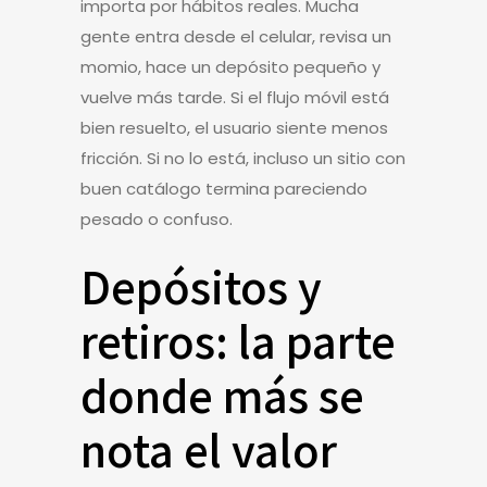
importa por hábitos reales. Mucha
gente entra desde el celular, revisa un
momio, hace un depósito pequeño y
vuelve más tarde. Si el flujo móvil está
bien resuelto, el usuario siente menos
fricción. Si no lo está, incluso un sitio con
buen catálogo termina pareciendo
pesado o confuso.
Depósitos y
retiros: la parte
donde más se
nota el valor