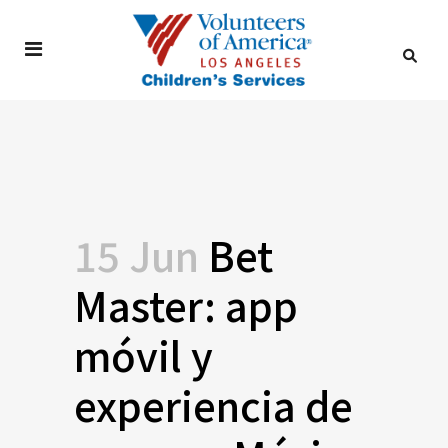
15 Jun
Bet
Master: app
móvil y
experiencia de