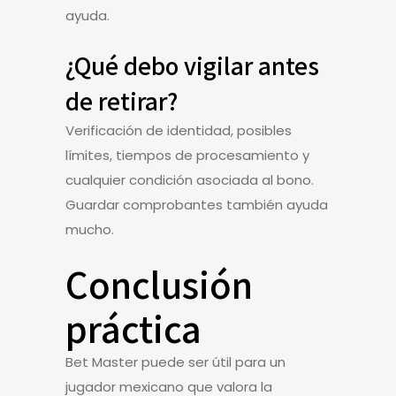
ayuda.
¿Qué debo vigilar antes
de retirar?
Verificación de identidad, posibles
límites, tiempos de procesamiento y
cualquier condición asociada al bono.
Guardar comprobantes también ayuda
mucho.
Conclusión
práctica
Bet Master puede ser útil para un
jugador mexicano que valora la