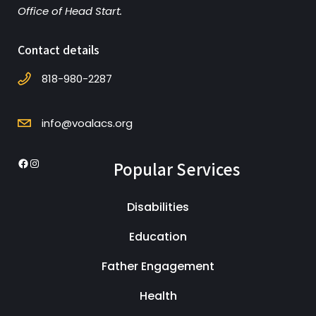
Office of Head Start.
Contact details
818-980-2287
info@voalacs.org
Popular Services
Facebook
Instagram
Disabilities
Education
Father Engagement
Health