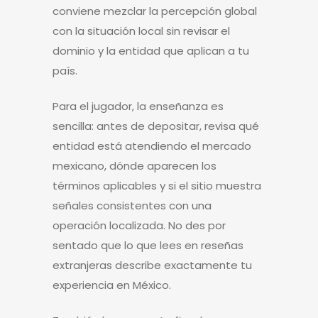
conviene mezclar la percepción global
con la situación local sin revisar el
dominio y la entidad que aplican a tu
país.
Para el jugador, la enseñanza es
sencilla: antes de depositar, revisa qué
entidad está atendiendo el mercado
mexicano, dónde aparecen los
términos aplicables y si el sitio muestra
señales consistentes con una
operación localizada. No des por
sentado que lo que lees en reseñas
extranjeras describe exactamente tu
experiencia en México.