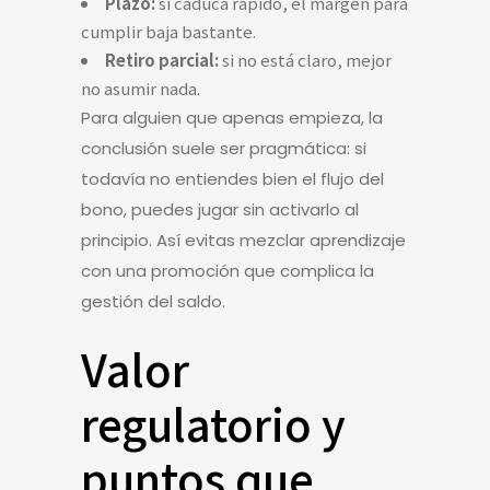
Plazo:
si caduca rápido, el margen para
cumplir baja bastante.
Retiro parcial:
si no está claro, mejor
no asumir nada.
Para alguien que apenas empieza, la
conclusión suele ser pragmática: si
todavía no entiendes bien el flujo del
bono, puedes jugar sin activarlo al
principio. Así evitas mezclar aprendizaje
con una promoción que complica la
gestión del saldo.
Valor
regulatorio y
puntos que