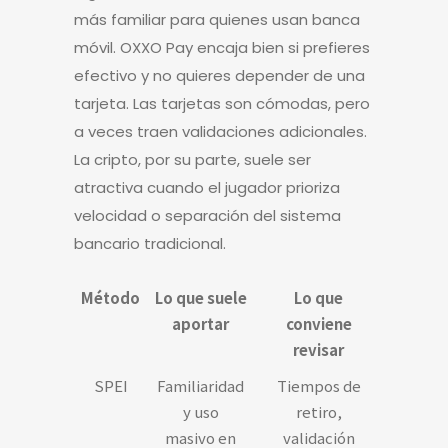
más familiar para quienes usan banca
móvil. OXXO Pay encaja bien si prefieres
efectivo y no quieres depender de una
tarjeta. Las tarjetas son cómodas, pero
a veces traen validaciones adicionales.
La cripto, por su parte, suele ser
atractiva cuando el jugador prioriza
velocidad o separación del sistema
bancario tradicional.
Método
Lo que suele
Lo que
aportar
conviene
revisar
SPEI
Familiaridad
Tiempos de
y uso
retiro,
masivo en
validación