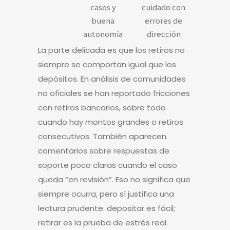
casos y
cuidado con
buena
errores de
autonomía
dirección
La parte delicada es que los retiros no
siempre se comportan igual que los
depósitos. En análisis de comunidades
no oficiales se han reportado fricciones
con retiros bancarios, sobre todo
cuando hay montos grandes o retiros
consecutivos. También aparecen
comentarios sobre respuestas de
soporte poco claras cuando el caso
queda “en revisión”. Eso no significa que
siempre ocurra, pero sí justifica una
lectura prudente: depositar es fácil;
retirar es la prueba de estrés real.