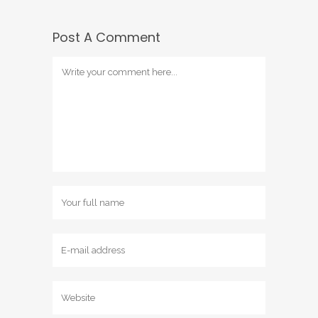
Post A Comment