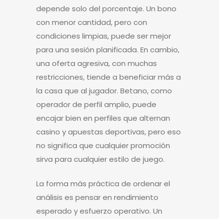
depende solo del porcentaje. Un bono
con menor cantidad, pero con
condiciones limpias, puede ser mejor
para una sesión planificada. En cambio,
una oferta agresiva, con muchas
restricciones, tiende a beneficiar más a
la casa que al jugador. Betano, como
operador de perfil amplio, puede
encajar bien en perfiles que alternan
casino y apuestas deportivas, pero eso
no significa que cualquier promoción
sirva para cualquier estilo de juego.
La forma más práctica de ordenar el
análisis es pensar en rendimiento
esperado y esfuerzo operativo. Un