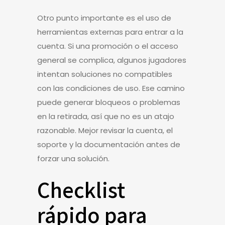
Otro punto importante es el uso de
herramientas externas para entrar a la
cuenta. Si una promoción o el acceso
general se complica, algunos jugadores
intentan soluciones no compatibles
con las condiciones de uso. Ese camino
puede generar bloqueos o problemas
en la retirada, así que no es un atajo
razonable. Mejor revisar la cuenta, el
soporte y la documentación antes de
forzar una solución.
Checklist
rápido para