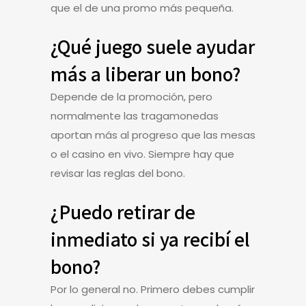
que el de una promo más pequeña.
¿Qué juego suele ayudar
más a liberar un bono?
Depende de la promoción, pero
normalmente las tragamonedas
aportan más al progreso que las mesas
o el casino en vivo. Siempre hay que
revisar las reglas del bono.
¿Puedo retirar de
inmediato si ya recibí el
bono?
Por lo general no. Primero debes cumplir