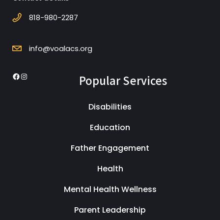
818-980-2287
info@voalacs.org
Popular Services
Facebook
Instagram
Disabilities
Education
Father Engagement
Health
Mental Health Wellness
Parent Leadership