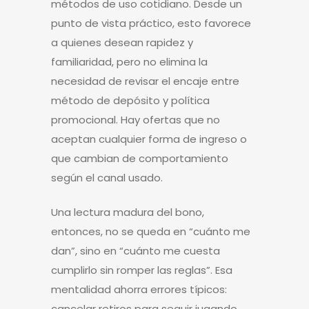
métodos de uso cotidiano. Desde un
punto de vista práctico, esto favorece
a quienes desean rapidez y
familiaridad, pero no elimina la
necesidad de revisar el encaje entre
método de depósito y política
promocional. Hay ofertas que no
aceptan cualquier forma de ingreso o
que cambian de comportamiento
según el canal usado.
Una lectura madura del bono,
entonces, no se queda en “cuánto me
dan”, sino en “cuánto me cuesta
cumplirlo sin romper las reglas”. Esa
mentalidad ahorra errores típicos:
cancelar retiros para seguir jugando,