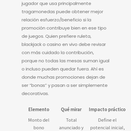
jugador que usa principalmente
tragamonedas puede obtener mejor
relación esfuerzo/beneficio si la
promoción contribuye bien en ese tipo
de juegos. Quien prefiere ruleta,
blackjack o casino en vivo debe revisar
con más cuidado la contribución,
porque no todas las mesas suman igual
o incluso pueden quedar fuera. Ahí es
donde muchas promociones dejan de
ser “bonas” y pasan a ser simplemente
decorativas.
Elemento
Qué mirar
Impacto práctico
Monto del
Total
Define el
bono
anunciado y
potencial inicial,