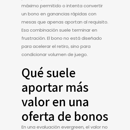
máximo permitido o intenta convertir
un bono en ganancias rápidas con
mesas que apenas aportan al requisito.
Esa combinación suele terminar en
frustración. El bono no está diseñado
para acelerar el retiro, sino para
condicionar volumen de juego.
Qué suele
aportar más
valor en una
oferta de bonos
En una evaluación evergreen, el valor no