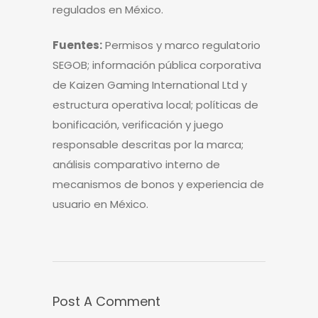
regulados en México.
Fuentes:
Permisos y marco regulatorio
SEGOB; información pública corporativa
de Kaizen Gaming International Ltd y
estructura operativa local; políticas de
bonificación, verificación y juego
responsable descritas por la marca;
análisis comparativo interno de
mecanismos de bonos y experiencia de
usuario en México.
Post A Comment