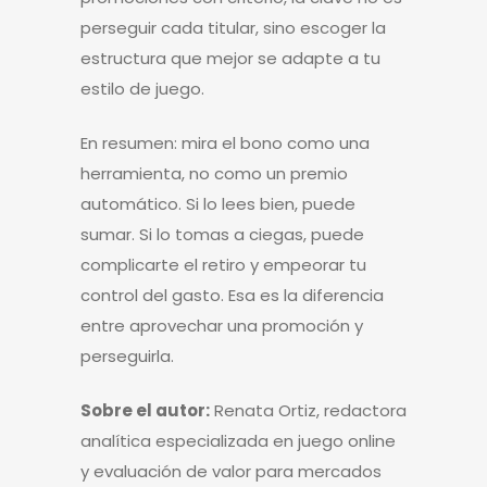
perseguir cada titular, sino escoger la
estructura que mejor se adapte a tu
estilo de juego.
En resumen: mira el bono como una
herramienta, no como un premio
automático. Si lo lees bien, puede
sumar. Si lo tomas a ciegas, puede
complicarte el retiro y empeorar tu
control del gasto. Esa es la diferencia
entre aprovechar una promoción y
perseguirla.
Sobre el autor:
Renata Ortiz, redactora
analítica especializada en juego online
y evaluación de valor para mercados