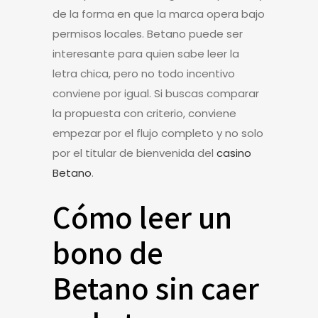
de la forma en que la marca opera bajo
permisos locales. Betano puede ser
interesante para quien sabe leer la
letra chica, pero no todo incentivo
conviene por igual. Si buscas comparar
la propuesta con criterio, conviene
empezar por el flujo completo y no solo
por el titular de bienvenida del
casino
Betano
.
Cómo leer un
bono de
Betano sin caer