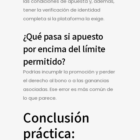
las condiciones de apuesta y, además,
tener la verificación de identidad
completa si la plataforma la exige.
¿Qué pasa si apuesto
por encima del límite
permitido?
Podrías incumplir la promoción y perder
el derecho al bono o a las ganancias
asociadas. Ese error es más común de
lo que parece.
Conclusión
práctica: