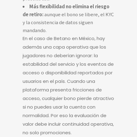
Más flexibilidad no elimina el riesgo
de retiro:
aunque el bono se libere, el KYC
y la consistencia de datos siguen
mandando.
En el caso de Betano en México, hay
además una capa operativa que los
jugadores no deberían ignorar: la
estabilidad del servicio y los eventos de
acceso o disponibilidad reportados por
usuarios en el país. Cuando una
plataforma presenta fricciones de
acceso, cualquier bono pierde atractivo
si no puedes usar la cuenta con
normalidad. Por eso la evaluación de
valor debe incluir continuidad operativa,
no solo promociones.