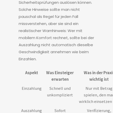
Sicherheitsprüfungen auslösen können.
Solche Hinweise sollte man nicht
pauschal als Regel für jeden Fall
missverstehen, aber sie sind ein
realistischer Warnhinweis: Wer mit
mobilem Komfort rechnet, sollte bei der
Auszahlung nicht automatisch dieselbe
Geschwindigkeit annehmen wie beim
Einzahlen.
Aspekt
Was Einsteiger
Was in der Praxi
erwarten
wichtig ist
Einzahlung
Schnell und
Nur mit Betrag
unkompliziert
spielen, den ma
wirklich einsetzen 
Auszahlung
Sofort
Verifizierung,