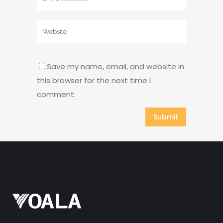
Save my name, email, and website in
this browser for the next time I
comment.