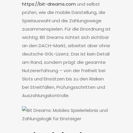
https://bit-dreams.com
und selbst
prüfen, wie die mobile Darstellung, die
Spielauswahl und die Zahlungswege
zusammenspielen. Für die Einordnung ist
wichtig: Bit Dreams richtet sich sichtbar
an den DACH-Markt, arbeitet aber ohne
deutsche GGL-Lizenz. Das ist kein Detail
am Rand, sondern prägt die gesamte
Nutzererfahrung – von der Freiheit bei
Slots und Einsätzen bis zu den Risiken
bei Streitfällen, Prüfungsschritten und
Auszahlungskontrolle.