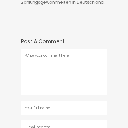
Zahlungsgewohnheiten in Deutschland.
Post A Comment