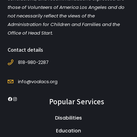
those of Volunteers of America Los Angeles and do
not necessarily reflect the views of the
Administration for Children and Families and the
Office of Head Start.
Contact details
818-980-2287
info@voalacs.org
Popular Services
Facebook
Instagram
Disabilities
Education