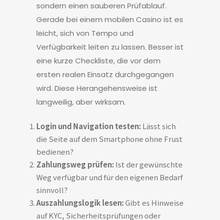
sondern einen sauberen Prüfablauf.
Gerade bei einem mobilen Casino ist es
leicht, sich von Tempo und
Verfügbarkeit leiten zu lassen. Besser ist
eine kurze Checkliste, die vor dem
ersten realen Einsatz durchgegangen
wird. Diese Herangehensweise ist
langweilig, aber wirksam.
Login und Navigation testen:
Lässt sich
die Seite auf dem Smartphone ohne Frust
bedienen?
Zahlungsweg prüfen:
Ist der gewünschte
Weg verfügbar und für den eigenen Bedarf
sinnvoll?
Auszahlungslogik lesen:
Gibt es Hinweise
auf KYC, Sicherheitsprüfungen oder