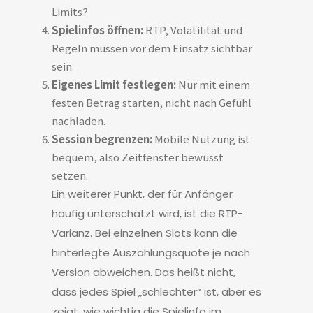
Limits?
Spielinfos öffnen:
RTP, Volatilität und
Regeln müssen vor dem Einsatz sichtbar
sein.
Eigenes Limit festlegen:
Nur mit einem
festen Betrag starten, nicht nach Gefühl
nachladen.
Session begrenzen:
Mobile Nutzung ist
bequem, also Zeitfenster bewusst
setzen.
Ein weiterer Punkt, der für Anfänger
häufig unterschätzt wird, ist die RTP-
Varianz. Bei einzelnen Slots kann die
hinterlegte Auszahlungsquote je nach
Version abweichen. Das heißt nicht,
dass jedes Spiel „schlechter“ ist, aber es
zeigt, wie wichtig die Spielinfo im