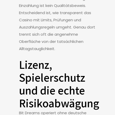
Einzahlung ist kein Qualitätsbeweis.
Entscheidend ist, wie transparent das
Casino mit Limits, Prüfungen und
Auszahlungsregeln umgeht. Genau dort
trennt sich oft die angenehme
Oberfläche von der tatsächlichen
Alltagstauglichkeit.
Lizenz,
Spielerschutz
und die echte
Risikoabwägung
Bit Dreams operiert ohne deutsche