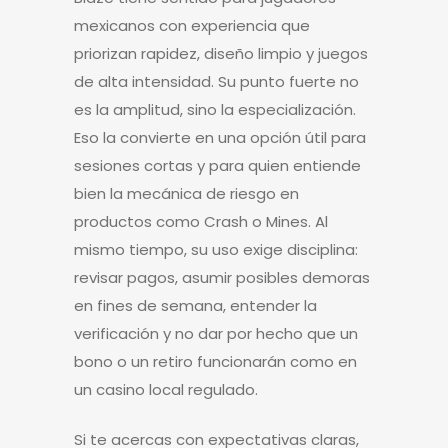
mexicanos con experiencia que
priorizan rapidez, diseño limpio y juegos
de alta intensidad. Su punto fuerte no
es la amplitud, sino la especialización.
Eso la convierte en una opción útil para
sesiones cortas y para quien entiende
bien la mecánica de riesgo en
productos como Crash o Mines. Al
mismo tiempo, su uso exige disciplina:
revisar pagos, asumir posibles demoras
en fines de semana, entender la
verificación y no dar por hecho que un
bono o un retiro funcionarán como en
un casino local regulado.
Si te acercas con expectativas claras,