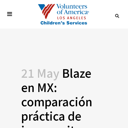
21 May
Blaze
en MX:
comparación
práctica de