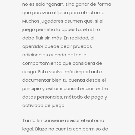
no es solo “ganar”, sino ganar de forma
que parezca atípica para el sistema.
Muchos jugadores asumen que, si el
juego permitió la apuesta, el retiro
debe fluir sin más. En realidad, el
operador puede pedir pruebas
adicionales cuando detecta
comportamiento que considera de
riesgo. Esto vuelve más importante
documentar bien tu cuenta desde el
principio y evitar inconsistencias entre
datos personales, método de pago y
actividad de juego.
También conviene revisar el entorno
legal. Blaze no cuenta con permiso de