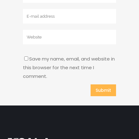
Save my name, email, and website in
this browser for the next time I
comment.