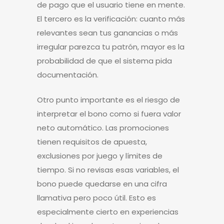
de pago que el usuario tiene en mente.
El tercero es la verificación: cuanto más
relevantes sean tus ganancias o más
irregular parezca tu patrón, mayor es la
probabilidad de que el sistema pida
documentación.
Otro punto importante es el riesgo de
interpretar el bono como si fuera valor
neto automático. Las promociones
tienen requisitos de apuesta,
exclusiones por juego y límites de
tiempo. Si no revisas esas variables, el
bono puede quedarse en una cifra
llamativa pero poco útil. Esto es
especialmente cierto en experiencias