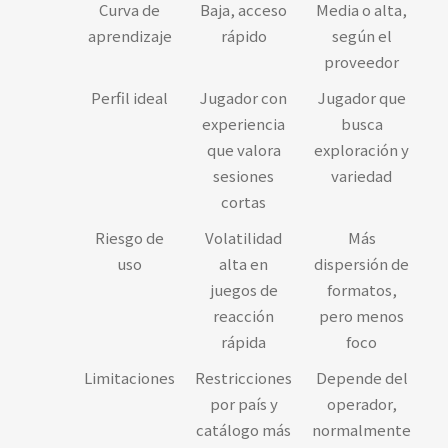
Curva de
Baja, acceso
Media o alta,
aprendizaje
rápido
según el
proveedor
Perfil ideal
Jugador con
Jugador que
experiencia
busca
que valora
exploración y
sesiones
variedad
cortas
Riesgo de
Volatilidad
Más
uso
alta en
dispersión de
juegos de
formatos,
reacción
pero menos
rápida
foco
Limitaciones
Restricciones
Depende del
por país y
operador,
catálogo más
normalmente