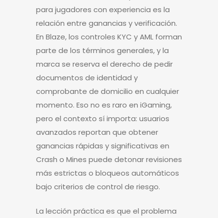
para jugadores con experiencia es la
relación entre ganancias y verificación.
En Blaze, los controles KYC y AML forman
parte de los términos generales, y la
marca se reserva el derecho de pedir
documentos de identidad y
comprobante de domicilio en cualquier
momento. Eso no es raro en iGaming,
pero el contexto sí importa: usuarios
avanzados reportan que obtener
ganancias rápidas y significativas en
Crash o Mines puede detonar revisiones
más estrictas o bloqueos automáticos
bajo criterios de control de riesgo.
La lección práctica es que el problema