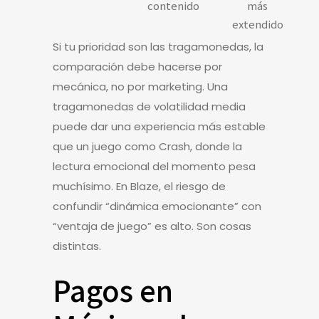
contenido
más
extendido
Si tu prioridad son las tragamonedas, la
comparación debe hacerse por
mecánica, no por marketing. Una
tragamonedas de volatilidad media
puede dar una experiencia más estable
que un juego como Crash, donde la
lectura emocional del momento pesa
muchísimo. En Blaze, el riesgo de
confundir “dinámica emocionante” con
“ventaja de juego” es alto. Son cosas
distintas.
Pagos en