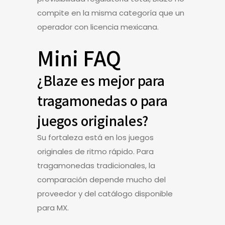
compite en la misma categoría que un
operador con licencia mexicana.
Mini FAQ
¿Blaze es mejor para
tragamonedas o para
juegos originales?
Su fortaleza está en los juegos
originales de ritmo rápido. Para
tragamonedas tradicionales, la
comparación depende mucho del
proveedor y del catálogo disponible
para MX.