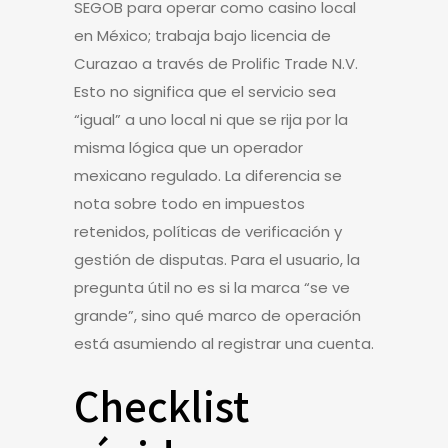
SEGOB para operar como casino local
en México; trabaja bajo licencia de
Curazao a través de Prolific Trade N.V.
Esto no significa que el servicio sea
“igual” a uno local ni que se rija por la
misma lógica que un operador
mexicano regulado. La diferencia se
nota sobre todo en impuestos
retenidos, políticas de verificación y
gestión de disputas. Para el usuario, la
pregunta útil no es si la marca “se ve
grande”, sino qué marco de operación
está asumiendo al registrar una cuenta.
Checklist