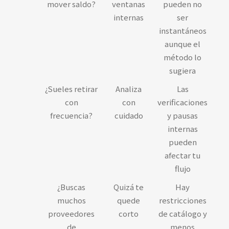
mover saldo?
ventanas
pueden no
internas
ser
instantáneos
aunque el
método lo
sugiera
¿Sueles retirar
Analiza
Las
con
con
verificaciones
frecuencia?
cuidado
y pausas
internas
pueden
afectar tu
flujo
¿Buscas
Quizá te
Hay
muchos
quede
restricciones
proveedores
corto
de catálogo y
de
menos