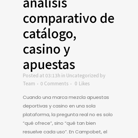
análisis
comparativo de
catálogo,
casino y
apuestas
Posted at 03:13h
in
Uncategorized
by
Team
0 Comments
0
Likes
Cuando una marca mezcla apuestas
deportivas y casino en una sola
plataforma, la pregunta real no es solo
“qué ofrece”, sino “qué tan bien
resuelve cada uso”. En Campobet, el