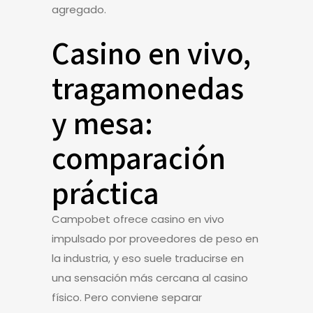
agregado.
Casino en vivo,
tragamonedas
y mesa:
comparación
práctica
Campobet ofrece casino en vivo
impulsado por proveedores de peso en
la industria, y eso suele traducirse en
una sensación más cercana al casino
físico. Pero conviene separar