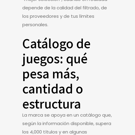
depende de la calidad del filtrado, de
los proveedores y de tus límites
personales.
Catálogo de
juegos: qué
pesa más,
cantidad o
estructura
La marca se apoya en un catálogo que,
según la información disponible, supera
los 4,000 títulos y en algunas