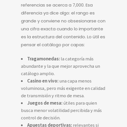
referencias se acerca a 7,000. Esa
diferencia ya dice algo: el rango es
grande y conviene no obsesionarse con
una cifra exacta cuando lo importante
es la estructura del contenido. Lo útil es
pensar el catálogo por capas:
Tragamonedas:
la categoría más
abundante y la que mejor aprovecha un
catálogo amplio.
Casino en vivo:
una capa menos
voluminosa, pero más exigente en calidad
de transmisión y ritmo de mesa.
Juegos de mesa:
útiles para quien
busca menor volatilidad percibida y más
control de decisión.
Apuestas deportivas:
relevantes si