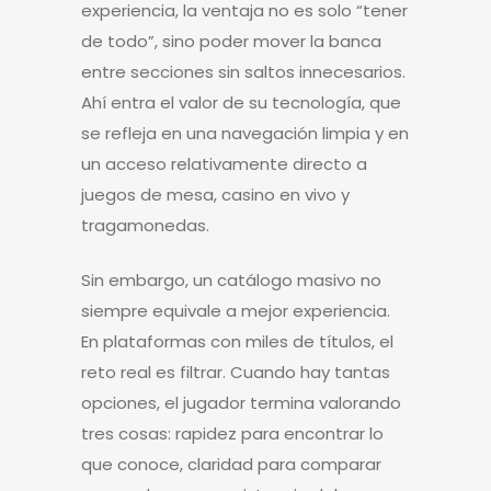
experiencia, la ventaja no es solo “tener
de todo”, sino poder mover la banca
entre secciones sin saltos innecesarios.
Ahí entra el valor de su tecnología, que
se refleja en una navegación limpia y en
un acceso relativamente directo a
juegos de mesa, casino en vivo y
tragamonedas.
Sin embargo, un catálogo masivo no
siempre equivale a mejor experiencia.
En plataformas con miles de títulos, el
reto real es filtrar. Cuando hay tantas
opciones, el jugador termina valorando
tres cosas: rapidez para encontrar lo
que conoce, claridad para comparar