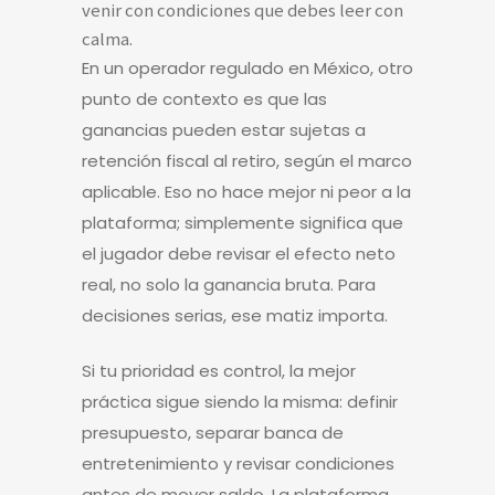
venir con condiciones que debes leer con
calma.
En un operador regulado en México, otro
punto de contexto es que las
ganancias pueden estar sujetas a
retención fiscal al retiro, según el marco
aplicable. Eso no hace mejor ni peor a la
plataforma; simplemente significa que
el jugador debe revisar el efecto neto
real, no solo la ganancia bruta. Para
decisiones serias, ese matiz importa.
Si tu prioridad es control, la mejor
práctica sigue siendo la misma: definir
presupuesto, separar banca de
entretenimiento y revisar condiciones
antes de mover saldo. La plataforma