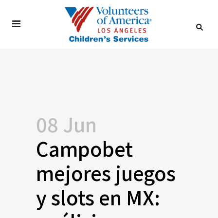
08 Jun
Campobet
mejores juegos
y slots en MX: