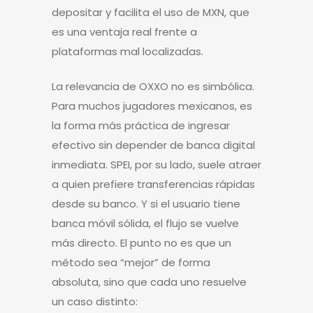
depositar y facilita el uso de MXN, que
es una ventaja real frente a
plataformas mal localizadas.
La relevancia de OXXO no es simbólica.
Para muchos jugadores mexicanos, es
la forma más práctica de ingresar
efectivo sin depender de banca digital
inmediata. SPEI, por su lado, suele atraer
a quien prefiere transferencias rápidas
desde su banco. Y si el usuario tiene
banca móvil sólida, el flujo se vuelve
más directo. El punto no es que un
método sea “mejor” de forma
absoluta, sino que cada uno resuelve
un caso distinto: