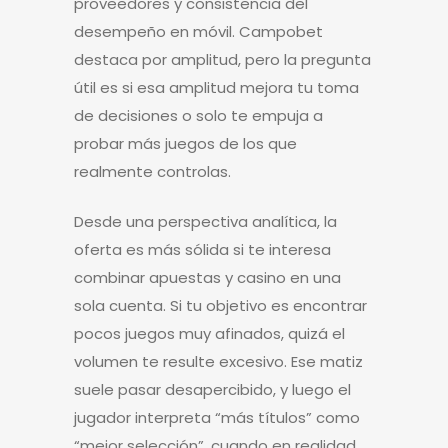
proveedores y consistencia del
desempeño en móvil. Campobet
destaca por amplitud, pero la pregunta
útil es si esa amplitud mejora tu toma
de decisiones o solo te empuja a
probar más juegos de los que
realmente controlas.
Desde una perspectiva analítica, la
oferta es más sólida si te interesa
combinar apuestas y casino en una
sola cuenta. Si tu objetivo es encontrar
pocos juegos muy afinados, quizá el
volumen te resulte excesivo. Ese matiz
suele pasar desapercibido, y luego el
jugador interpreta “más títulos” como
“mejor selección”, cuando en realidad