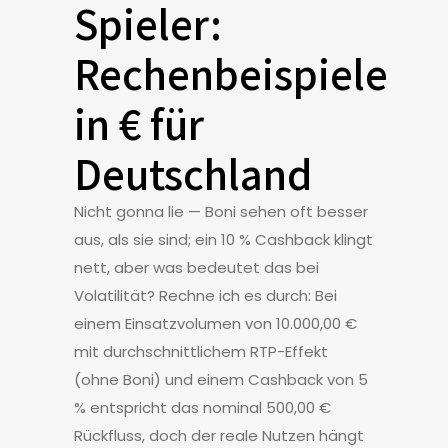
Spieler:
Rechenbeispiele
in € für
Deutschland
Nicht gonna lie — Boni sehen oft besser
aus, als sie sind; ein 10 % Cashback klingt
nett, aber was bedeutet das bei
Volatilität? Rechne ich es durch: Bei
einem Einsatzvolumen von 10.000,00 €
mit durchschnittlichem RTP-Effekt
(ohne Boni) und einem Cashback von 5
% entspricht das nominal 500,00 €
Rückfluss, doch der reale Nutzen hängt