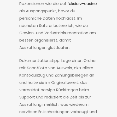
Rezensionen wie die auf
fuksiarz-casino
als Ausgangspunkt, bevor du
persönliche Daten hochlädst. Im
nächsten Satz erläutere ich, wie du
Gewinn‑ und Verlustdokumentation am
besten organisierst, damit
Auszahlungen glattlaufen.
Dokumentationstipp: Lege einen Ordner
mit Scan/Foto von Ausweis, aktuellem
Kontoauszug und Zahlungsbelegen an
und halte sie im Original bereit; das
vermeidet nervige Rückfragen beim
Support und reduziert die Zeit bis zur
Auszahlung merklich, was wiederum
nervösen Entscheidungen vorbeugt und