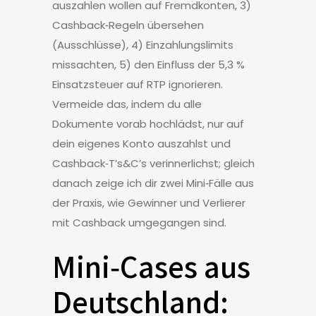
auszahlen wollen auf Fremdkonten, 3)
Cashback‑Regeln übersehen
(Ausschlüsse), 4) Einzahlungslimits
missachten, 5) den Einfluss der 5,3 %
Einsatzsteuer auf RTP ignorieren.
Vermeide das, indem du alle
Dokumente vorab hochlädst, nur auf
dein eigenes Konto auszahlst und
Cashback‑T’s&C’s verinnerlichst; gleich
danach zeige ich dir zwei Mini‑Fälle aus
der Praxis, wie Gewinner und Verlierer
mit Cashback umgegangen sind.
Mini‑Cases aus
Deutschland: