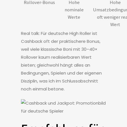
Rollover‑Bonus
Hohe
Hohe
nominale
Umsatzbedingu
Werte
oft weniger re
Wert
Real talk: Für deutsche High Roller ist
Cashback oft der praktischere Bonus,
weil viele klassische Boni mit 30–40×
Rollover kaum realisierbaren Wert
bieten; gleichwohl hängt alles an
Bedingungen, Spielen und der eigenen
Disziplin, was ich im Schlussabschnitt
noch einmal betone.