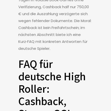
Verifizierung, Cashback half nur 750,00
€ und die Auszahlung verzögerte sich
wegen fehlender Dokumente. Die Moral:
Cashback ist kein Freifahrtschein; im
nächsten Abschnitt biete ich eine
Kurz‑FAQ mit konkreten Antworten für
deutsche Spieler.
FAQ für
deutsche High
Roller:
Cashback,