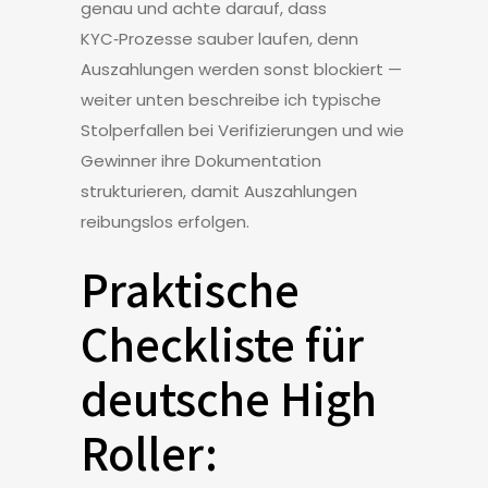
genau und achte darauf, dass
KYC‑Prozesse sauber laufen, denn
Auszahlungen werden sonst blockiert —
weiter unten beschreibe ich typische
Stolperfallen bei Verifizierungen und wie
Gewinner ihre Dokumentation
strukturieren, damit Auszahlungen
reibungslos erfolgen.
Praktische
Checkliste für
deutsche High
Roller: