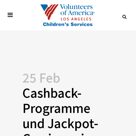
25 Feb
Cashback-
Programme
und Jackpot-