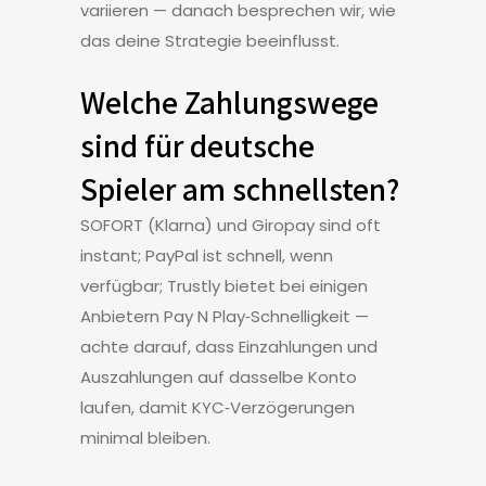
variieren — danach besprechen wir, wie
das deine Strategie beeinflusst.
Welche Zahlungswege
sind für deutsche
Spieler am schnellsten?
SOFORT (Klarna) und Giropay sind oft
instant; PayPal ist schnell, wenn
verfügbar; Trustly bietet bei einigen
Anbietern Pay N Play‑Schnelligkeit —
achte darauf, dass Einzahlungen und
Auszahlungen auf dasselbe Konto
laufen, damit KYC‑Verzögerungen
minimal bleiben.