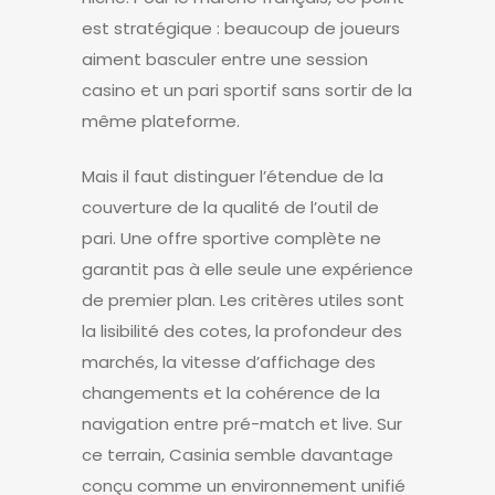
est stratégique : beaucoup de joueurs
aiment basculer entre une session
casino et un pari sportif sans sortir de la
même plateforme.
Mais il faut distinguer l’étendue de la
couverture de la qualité de l’outil de
pari. Une offre sportive complète ne
garantit pas à elle seule une expérience
de premier plan. Les critères utiles sont
la lisibilité des cotes, la profondeur des
marchés, la vitesse d’affichage des
changements et la cohérence de la
navigation entre pré-match et live. Sur
ce terrain, Casinia semble davantage
conçu comme un environnement unifié