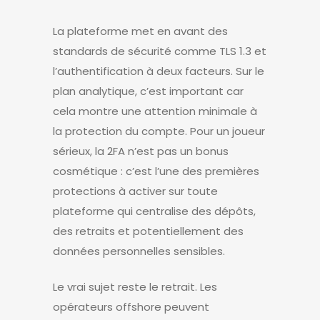
La plateforme met en avant des
standards de sécurité comme TLS 1.3 et
l’authentification à deux facteurs. Sur le
plan analytique, c’est important car
cela montre une attention minimale à
la protection du compte. Pour un joueur
sérieux, la 2FA n’est pas un bonus
cosmétique : c’est l’une des premières
protections à activer sur toute
plateforme qui centralise des dépôts,
des retraits et potentiellement des
données personnelles sensibles.
Le vrai sujet reste le retrait. Les
opérateurs offshore peuvent