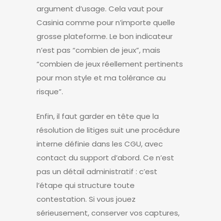
argument d’usage. Cela vaut pour
Casinia comme pour n’importe quelle
grosse plateforme. Le bon indicateur
n’est pas “combien de jeux”, mais
“combien de jeux réellement pertinents
pour mon style et ma tolérance au
risque”.
Enfin, il faut garder en tête que la
résolution de litiges suit une procédure
interne définie dans les CGU, avec
contact du support d’abord. Ce n’est
pas un détail administratif : c’est
l’étape qui structure toute
contestation. Si vous jouez
sérieusement, conserver vos captures,