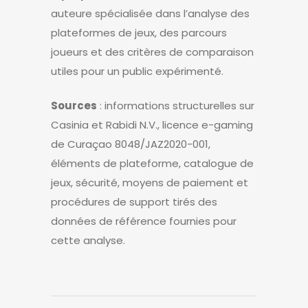
auteure spécialisée dans l’analyse des
plateformes de jeux, des parcours
joueurs et des critères de comparaison
utiles pour un public expérimenté.
Sources
: informations structurelles sur
Casinia et Rabidi N.V., licence e-gaming
de Curaçao 8048/JAZ2020-001,
éléments de plateforme, catalogue de
jeux, sécurité, moyens de paiement et
procédures de support tirés des
données de référence fournies pour
cette analyse.