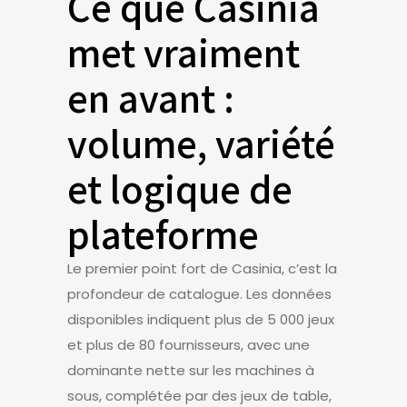
Ce que Casinia
met vraiment
en avant :
volume, variété
et logique de
plateforme
Le premier point fort de Casinia, c’est la
profondeur de catalogue. Les données
disponibles indiquent plus de 5 000 jeux
et plus de 80 fournisseurs, avec une
dominante nette sur les machines à
sous, complétée par des jeux de table,