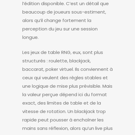
l’édition disponible. C’est un détail que
beaucoup de joueurs sous-estiment,
alors qu’il change fortement la
perception du jeu sur une session
longue.
Les jeux de table RNG, eux, sont plus
structurés : roulette, blackjack,
baccarat, poker virtuel. Ils conviennent à
ceux qui veulent des règles stables et
une logique de mise plus prévisible. Mais
la valeur perçue dépend ici du format
exact, des limites de table et de la
vitesse de rotation. Un blackjack trop
rapide peut pousser à enchaîner les
mains sans réflexion, alors qu’un live plus