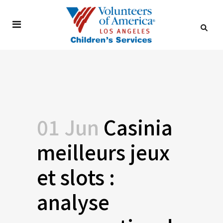
01 Jun
Casinia
meilleurs jeux
et slots :
analyse