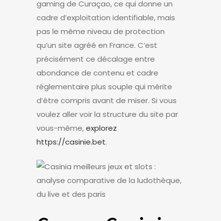
gaming de Curaçao, ce qui donne un
cadre d’exploitation identifiable, mais
pas le même niveau de protection
qu’un site agréé en France. C’est
précisément ce décalage entre
abondance de contenu et cadre
réglementaire plus souple qui mérite
d’être compris avant de miser. Si vous
voulez aller voir la structure du site par
vous-même,
explorez
https://casinie.bet
.