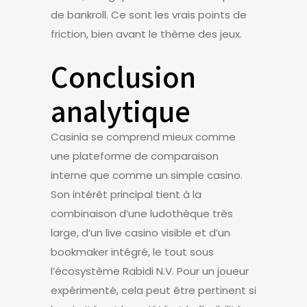
de bankroll. Ce sont les vrais points de
friction, bien avant le thème des jeux.
Conclusion
analytique
Casinia se comprend mieux comme
une plateforme de comparaison
interne que comme un simple casino.
Son intérêt principal tient à la
combinaison d’une ludothèque très
large, d’un live casino visible et d’un
bookmaker intégré, le tout sous
l’écosystème Rabidi N.V. Pour un joueur
expérimenté, cela peut être pertinent si