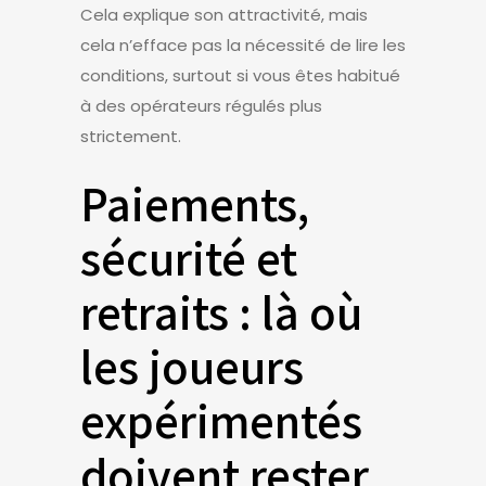
Cela explique son attractivité, mais
cela n’efface pas la nécessité de lire les
conditions, surtout si vous êtes habitué
à des opérateurs régulés plus
strictement.
Paiements,
sécurité et
retraits : là où
les joueurs
expérimentés
doivent rester