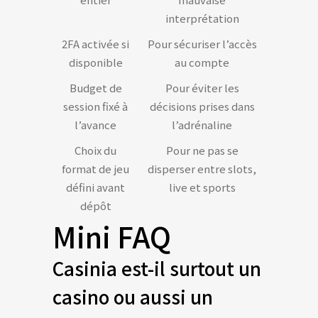
interprétation
2FA activée si
Pour sécuriser l’accès
disponible
au compte
Budget de
Pour éviter les
session fixé à
décisions prises dans
l’avance
l’adrénaline
Choix du
Pour ne pas se
format de jeu
disperser entre slots,
défini avant
live et sports
dépôt
Mini FAQ
Casinia est-il surtout un
casino ou aussi un