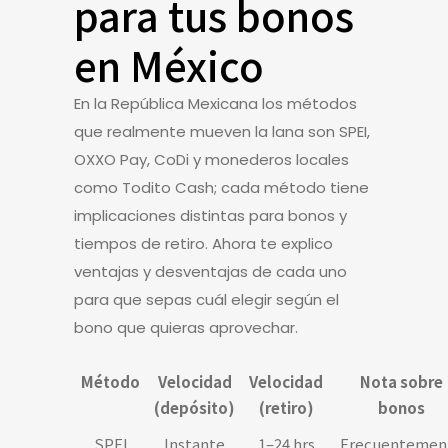
para tus bonos
en México
En la República Mexicana los métodos
que realmente mueven la lana son SPEI,
OXXO Pay, CoDi y monederos locales
como Todito Cash; cada método tiene
implicaciones distintas para bonos y
tiempos de retiro. Ahora te explico
ventajas y desventajas de cada uno
para que sepas cuál elegir según el
bono que quieras aprovechar.
Método
Velocidad
Velocidad
Nota sobre
(depósito)
(retiro)
bonos
SPEI
Instante
1–24 hrs
Frecuentemen