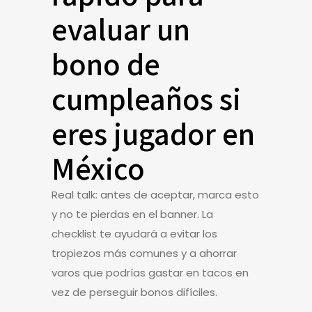
evaluar un
bono de
cumpleaños si
eres jugador en
México
Real talk: antes de aceptar, marca esto
y no te pierdas en el banner. La
checklist te ayudará a evitar los
tropiezos más comunes y a ahorrar
varos que podrías gastar en tacos en
vez de perseguir bonos difíciles.