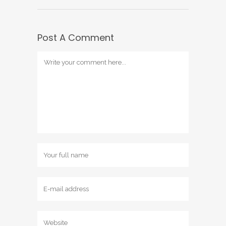
Post A Comment