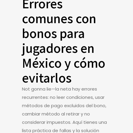
Errores
comunes con
bonos para
jugadores en
México y cómo
evitarlos
Not gonna lie—la neta hay errores
recurrentes: no leer condiciones, usar
métodos de pago excluidos del bono,
cambiar método al retirar y no
considerar impuestos. Aquí tienes una
lista práctica de fallas y la solución