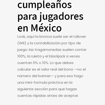
cumpleaños
para jugadores
en México
Look, aquí la bronca suele ser el rollover
(WR) y la contabilización por tipo de
juego: las tragamonedas suelen contar
100%, la ruleta y el blackjack a veces
cuentan 0% o 10%. Lo que debes
calcular es el valor real del bono —no el
número del banner— y para eso hago
una mini-formula práctica en la
siguiente sección para que hagas
cuentas rápidas antes de aceptar.