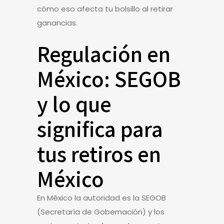
cómo eso afecta tu bolsillo al retirar
ganancias.
Regulación en
México: SEGOB
y lo que
significa para
tus retiros en
México
En México la autoridad es la SEGOB
(Secretaría de Gobernación) y los