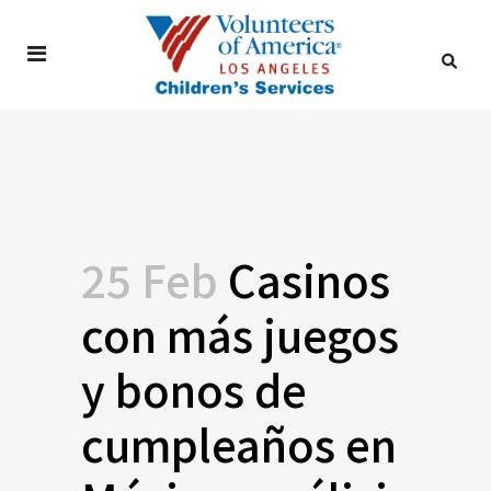
25 Feb
Casinos
con más juegos
y bonos de
cumpleaños en