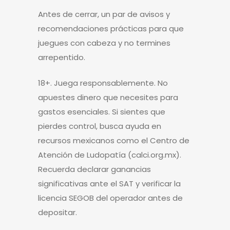
Antes de cerrar, un par de avisos y
recomendaciones prácticas para que
juegues con cabeza y no termines
arrepentido.
18+. Juega responsablemente. No
apuestes dinero que necesites para
gastos esenciales. Si sientes que
pierdes control, busca ayuda en
recursos mexicanos como el Centro de
Atención de Ludopatía (calci.org.mx).
Recuerda declarar ganancias
significativas ante el SAT y verificar la
licencia SEGOB del operador antes de
depositar.