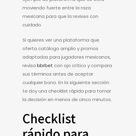
moviendo fuerte entre la raza
mexicana para que la revises con
cuidado.
Si quieres ver una plataforma que
oferta catálogo amplio y promos
adaptadas para jugadores mexicanos,
revisa
bbrbet
con ojo crítico y compara
sus términos antes de aceptar
cualquier bono. En la siguiente sección
te doy una checklist rápida para tomar
la decisión en menos de cinco minutos.
Checklist
rápido para