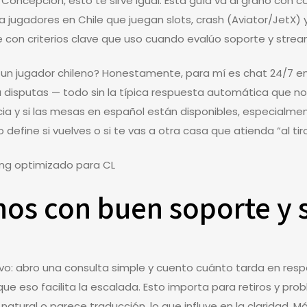
e Concepción, esto te sirve igual. Esta guía va al grano co
ugadores en Chile que juegan slots, crash (Aviator/JetX) y ca
e con criterios clave que uso cuando evalúo soporte y strea
a un jugador chileno? Honestamente, para mí es chat 24/7 e
a disputas — todo sin la típica respuesta automática que n
cia y si las mesas en español están disponibles, especialmen
define si vuelves o si te vas a otra casa que atienda “al tiro
nos con buen soporte y 
ivo: abro una consulta simple y cuento cuánto tarda en resp
ue eso facilita la escalada. Esto importa para retiros y pro
 natural o parece traducción, lo que influye en la claridad. 