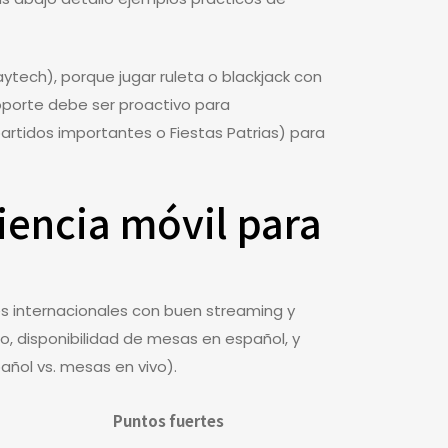
aytech), porque jugar ruleta o blackjack con
 soporte debe ser proactivo para
artidos importantes o Fiestas Patrias) para
iencia móvil para
s internacionales con buen streaming y
, disponibilidad de mesas en español, y
añol vs. mesas en vivo).
Puntos fuertes