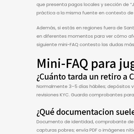
que presenta pagos locales y sección de “J
práctica a la misma fuente en contexto de
Además, si estás en regiones fuera de San
en diferentes momentos para ver cómo afect
siguiente mini-FAQ contesto las dudas má
Mini-FAQ para ju
¿Cuánto tarda un retiro a
Normalmente 3–5 días hábiles; depósitos vía 
revisiones KYC. Guarda comprobantes para 
¿Qué documentacion suele p
Documento de identidad, comprobante de dom
capturas pobres; envía PDF o imágenes nítid