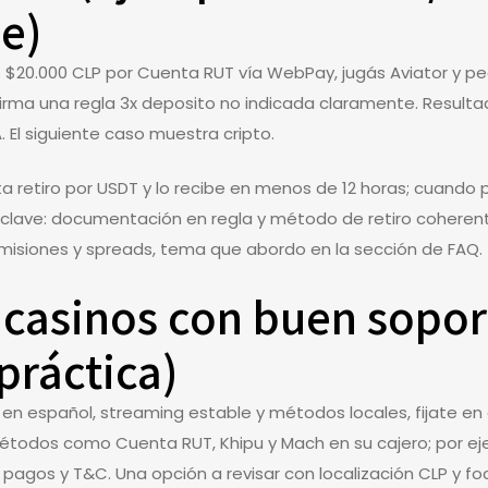
le)
s $20.000 CLP por Cuenta RUT vía WebPay, jugás Aviator y ped
irma una regla 3x deposito no indicada claramente. Resultad
 El siguiente caso muestra cripto.
ita retiro por USDT y lo recibe en menos de 12 horas; cuand
 clave: documentación en regla y método de retiro coherente 
misiones y spreads, tema que abordo en la sección de FAQ.
casinos con buen sopor
práctica)
en español, streaming estable y métodos locales, fijate en
todos como Cuenta RUT, Khipu y Mach en su cajero; por eje
 pagos y T&C. Una opción a revisar con localización CLP y f