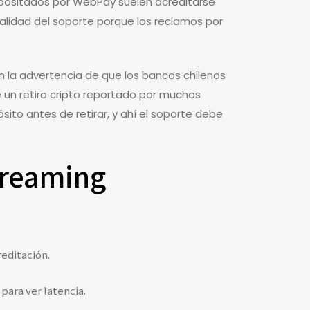
depositados por WebPay suelen acreditarse
calidad del soporte porque los reclamos por
on la advertencia de que los bancos chilenos
e un retiro cripto reportado por muchos
sito antes de retirar, y ahí el soporte debe
treaming
editación.
para ver latencia.