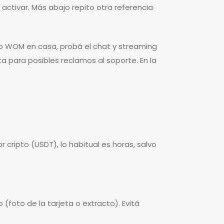
ctivar. Más abajo repito otra referencia
o WOM en casa, probá el chat y streaming
 para posibles reclamos al soporte. En la
 cripto (USDT), lo habitual es horas, salvo
foto de la tarjeta o extracto). Evitá