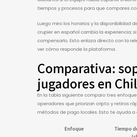
tiempos y procesos para que compares con
Luego miro los horarios y la disponibilidad 
crupier en español cambia la experiencia; si
compensarlo. Esto enlaza directo con la re
ver cómo responde la plataforma.
Comparativa: sop
jugadores en Chi
En la tabla siguiente comparo tres enfoqu
operadores que priorizan cripto y retiros 
métodos de pago locales. Esto te ayuda a de
Enfoque
Tiempo d
(c