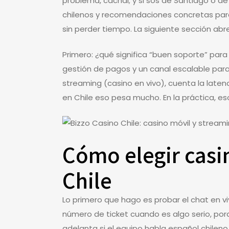
problema, cachai; y si sos de Santiago o d
chilenos y recomendaciones concretas para j
sin perder tiempo. La siguiente sección abr
Primero: ¿qué significa “buen soporte” par
gestión de pagos y un canal escalable par
streaming (casino en vivo), cuenta la laten
en Chile eso pesa mucho. En la práctica, eso 
Cómo elegir casi
Chile
Lo primero que hago es probar el chat en v
número de ticket cuando es algo serio, porq
adelanta si el equipo habla español chileno