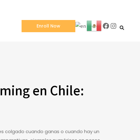
Facebook
Instagra
Enroll Now
ming en Chile:
edes colgado cuando ganas o cuando hay un