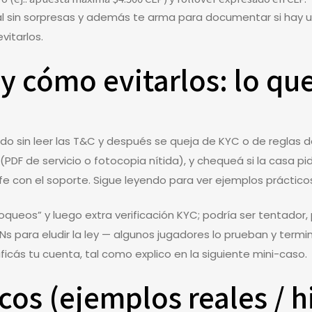
eal sin sorpresas y además te arma para documentar si hay u
itarlos.
y cómo evitarlos: lo que
o sin leer las T&C y después se queja de KYC o de reglas d
PDF de servicio o fotocopia nítida), y chequeá si la casa pide
fe con el soporte. Sigue leyendo para ver ejemplos práctico
bloqueos” y luego extra verificación KYC; podría ser tentado
 para eludir la ley — algunos jugadores lo prueban y termi
icás tu cuenta, tal como explico en la siguiente mini-caso.
cos (ejemplos reales / h