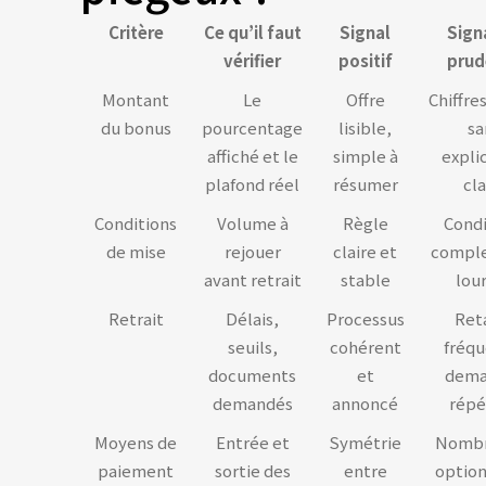
Critère
Ce qu’il faut
Signal
Sign
vérifier
positif
prud
Montant
Le
Offre
Chiffre
du bonus
pourcentage
lisible,
sa
affiché et le
simple à
expli
plafond réel
résumer
cla
Conditions
Volume à
Règle
Condi
de mise
rejouer
claire et
comple
avant retrait
stable
lou
Retrait
Délais,
Processus
Ret
seuils,
cohérent
fréqu
documents
et
dema
demandés
annoncé
répé
Moyens de
Entrée et
Symétrie
Nombr
paiement
sortie des
entre
option