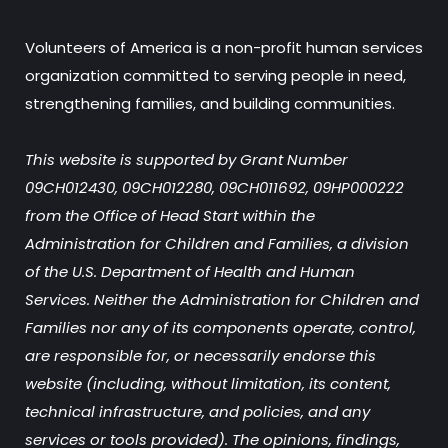
Volunteers of America is a non-profit human services
organization committed to serving people in need,
strengthening families, and building communities.
This website is supported by Grant Number
09CH012430, 09CH012280, 09CH011692, 09HP000222
from the Office of Head Start within the
Administration for Children and Families, a division
of the U.S. Department of Health and Human
Services. Neither the Administration for Children and
Families nor any of its components operate, control,
are responsible for, or necessarily endorse this
website (including, without limitation, its content,
technical infrastructure, and policies, and any
services or tools provided). The opinions, findings,