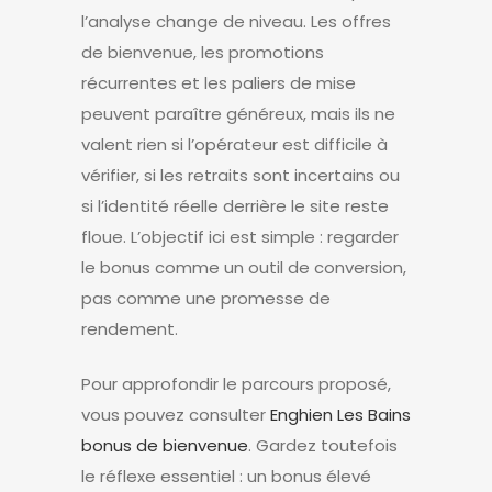
l’analyse change de niveau. Les offres
de bienvenue, les promotions
récurrentes et les paliers de mise
peuvent paraître généreux, mais ils ne
valent rien si l’opérateur est difficile à
vérifier, si les retraits sont incertains ou
si l’identité réelle derrière le site reste
floue. L’objectif ici est simple : regarder
le bonus comme un outil de conversion,
pas comme une promesse de
rendement.
Pour approfondir le parcours proposé,
vous pouvez consulter
Enghien Les Bains
bonus de bienvenue
. Gardez toutefois
le réflexe essentiel : un bonus élevé