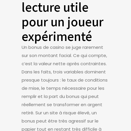
lecture utile
pour un joueur
expérimenté
Un bonus de casino se juge rarement
sur son montant facial. Ce qui compte,
c’est la valeur nette après contraintes.
Dans les faits, trois variables dominent
presque toujours : le taux de conditions
de mise, le temps nécessaire pour les
remplir et la part du bonus qui peut
réellement se transformer en argent
retiré. Sur un site à risque élevé, un
bonus peut être très agressif sur le
papier tout en restant très difficile à