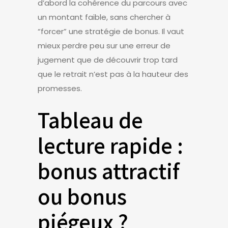
d’abord la cohérence du parcours avec
un montant faible, sans chercher à
“forcer” une stratégie de bonus. Il vaut
mieux perdre peu sur une erreur de
jugement que de découvrir trop tard
que le retrait n’est pas à la hauteur des
promesses.
Tableau de
lecture rapide :
bonus attractif
ou bonus
piégeux ?