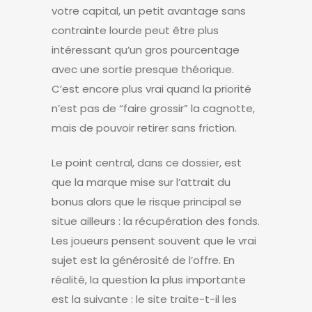
votre capital, un petit avantage sans
contrainte lourde peut être plus
intéressant qu’un gros pourcentage
avec une sortie presque théorique.
C’est encore plus vrai quand la priorité
n’est pas de “faire grossir” la cagnotte,
mais de pouvoir retirer sans friction.
Le point central, dans ce dossier, est
que la marque mise sur l’attrait du
bonus alors que le risque principal se
situe ailleurs : la récupération des fonds.
Les joueurs pensent souvent que le vrai
sujet est la générosité de l’offre. En
réalité, la question la plus importante
est la suivante : le site traite-t-il les