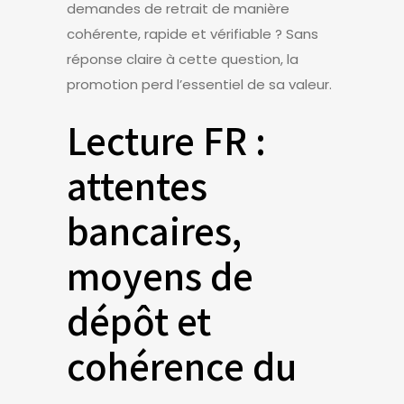
demandes de retrait de manière
cohérente, rapide et vérifiable ? Sans
réponse claire à cette question, la
promotion perd l’essentiel de sa valeur.
Lecture FR :
attentes
bancaires,
moyens de
dépôt et
cohérence du