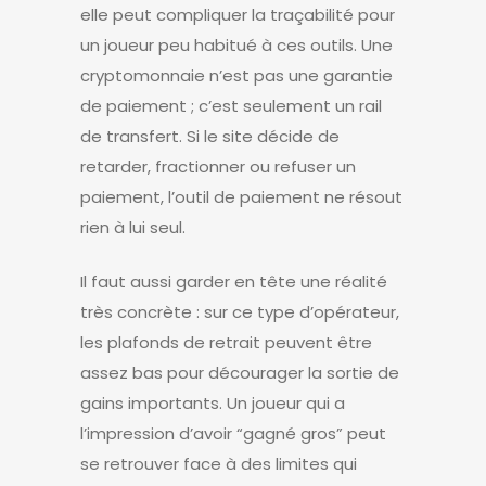
elle peut compliquer la traçabilité pour
un joueur peu habitué à ces outils. Une
cryptomonnaie n’est pas une garantie
de paiement ; c’est seulement un rail
de transfert. Si le site décide de
retarder, fractionner ou refuser un
paiement, l’outil de paiement ne résout
rien à lui seul.
Il faut aussi garder en tête une réalité
très concrète : sur ce type d’opérateur,
les plafonds de retrait peuvent être
assez bas pour décourager la sortie de
gains importants. Un joueur qui a
l’impression d’avoir “gagné gros” peut
se retrouver face à des limites qui