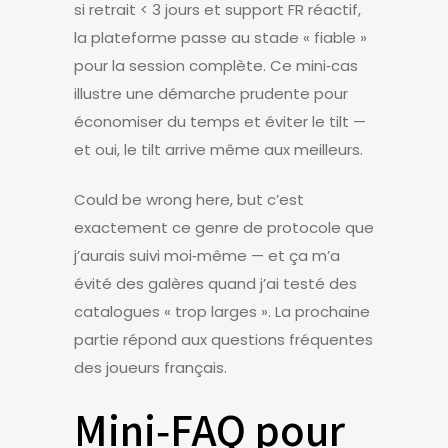
si retrait < 3 jours et support FR réactif,
la plateforme passe au stade « fiable »
pour la session complète. Ce mini‑cas
illustre une démarche prudente pour
économiser du temps et éviter le tilt —
et oui, le tilt arrive même aux meilleurs.
Could be wrong here, but c’est
exactement ce genre de protocole que
j’aurais suivi moi‑même — et ça m’a
évité des galères quand j’ai testé des
catalogues « trop larges ». La prochaine
partie répond aux questions fréquentes
des joueurs français.
Mini‑FAQ pour