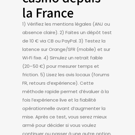
la France
1) Vérifiez les mentions légales (ANJ ou
absence claire). 2) Faites un dépôt test
de 10 € via CB ou PayPal. 3) Testez la
latence sur Orange/SFR (mobile) et sur
Wi‑Fi fixe. 4) Simulez un retrait faible
(20–50 €) pour mesurer temps et
friction. 5) Lisez les avis locaux (forums
FR, retours d’expérience). Cette
méthode rapide permet d’évaluer à la
fois l’expérience live et la fiabilité
opérationnelle avant d’augmenter la
mise. Après ce test, vous serez mieux
armé pour décider si vous voulez
continuer ou passer à une autre option.