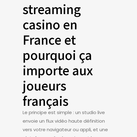
streaming
casino en
France et
pourquoi ça
importe aux
joueurs
français
Le principe est simple : un studio live
envoie un flux vidéo haute définition
vers votre navigateur ou appli, et une