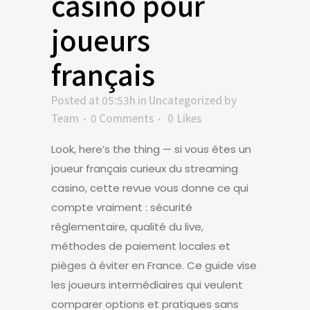
casino pour
joueurs
français
Posted at 05:53h
in
Uncategorized
by
Team
0 Comments
0
Likes
Look, here’s the thing — si vous êtes un
joueur français curieux du streaming
casino, cette revue vous donne ce qui
compte vraiment : sécurité
réglementaire, qualité du live,
méthodes de paiement locales et
pièges à éviter en France. Ce guide vise
les joueurs intermédiaires qui veulent
comparer options et pratiques sans