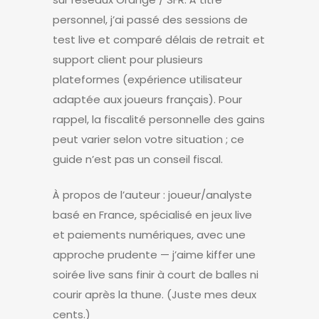
personnel, j’ai passé des sessions de
test live et comparé délais de retrait et
support client pour plusieurs
plateformes (expérience utilisateur
adaptée aux joueurs français). Pour
rappel, la fiscalité personnelle des gains
peut varier selon votre situation ; ce
guide n’est pas un conseil fiscal.
À propos de l’auteur : joueur/analyste
basé en France, spécialisé en jeux live
et paiements numériques, avec une
approche prudente — j’aime kiffer une
soirée live sans finir à court de balles ni
courir après la thune. (Juste mes deux
cents.)