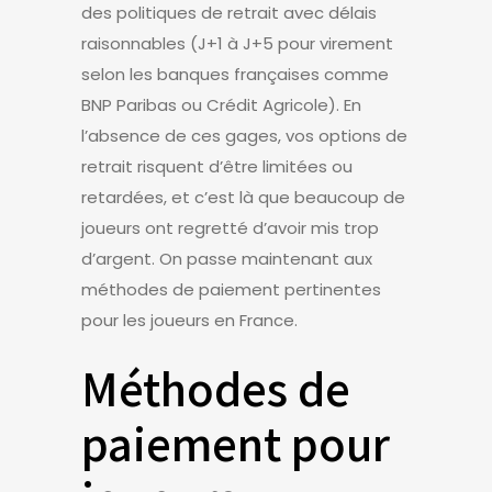
des politiques de retrait avec délais
raisonnables (J+1 à J+5 pour virement
selon les banques françaises comme
BNP Paribas ou Crédit Agricole). En
l’absence de ces gages, vos options de
retrait risquent d’être limitées ou
retardées, et c’est là que beaucoup de
joueurs ont regretté d’avoir mis trop
d’argent. On passe maintenant aux
méthodes de paiement pertinentes
pour les joueurs en France.
Méthodes de
paiement pour