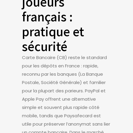
joueurs
français :
pratique et
sécurité
Carte Bancaire (CB) reste le standard
pour les dépôts en France : rapide,
reconnu par les banques (La Banque
Postale, Société Générale) et familier
pour la plupart des parieurs. PayPal et
Apple Pay offrent une alternative
simple et souvent plus rapide côté
mobile, tandis que Paysafecard est
utile pour préserver l’anonymat sans lier
un compte bancaire. Dans le marché