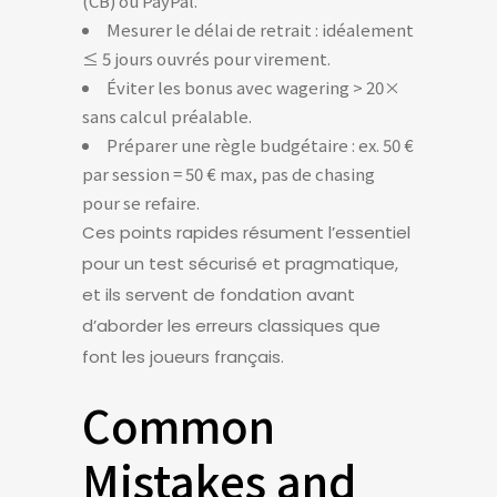
(CB) ou PayPal.
Mesurer le délai de retrait : idéalement
≤ 5 jours ouvrés pour virement.
Éviter les bonus avec wagering > 20×
sans calcul préalable.
Préparer une règle budgétaire : ex. 50 €
par session = 50 € max, pas de chasing
pour se refaire.
Ces points rapides résument l’essentiel
pour un test sécurisé et pragmatique,
et ils servent de fondation avant
d’aborder les erreurs classiques que
font les joueurs français.
Common
Mistakes and