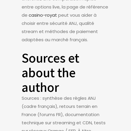
entre options live, la page de référence
de
casino-royat
peut vous aider à
choisir entre sécurité ANJ, qualité
stream et méthodes de paiement
adaptées au marché français.
Sources et
about the
author
Sources : synthèse des règles ANJ
(cadre français), retours terrain en
France (forums FR), documentation
technique sur streaming et CDN, tests
sur réseaux Orange / SFR. À titre