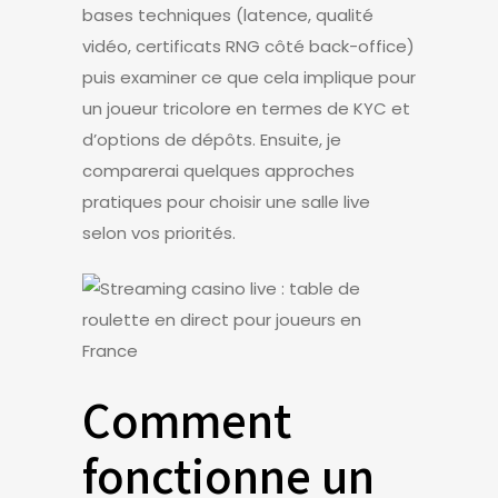
bases techniques (latence, qualité
vidéo, certificats RNG côté back-office)
puis examiner ce que cela implique pour
un joueur tricolore en termes de KYC et
d’options de dépôts. Ensuite, je
comparerai quelques approches
pratiques pour choisir une salle live
selon vos priorités.
Comment
fonctionne un