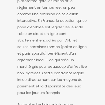
plateforme gère les mises et le
règlement en temps réel, un peu
comme une émission de télévision
interactive. En France, la question qui se
pose d’emblée est légale : les jeux de
table en direct en ligne sont
strictement encadrés par l’ANJ, et
seules certaines formes (poker en ligne
et paris sportifs) bénéficient d’un
agrément local — ce qui crée un
marché gris pour beaucoup d’offres live
non-agréées. Cette contrainte légale
influe directement sur les moyens de
paiement et la disponibilité des jeux
pour les joueurs français.
Sur le plan technique, la latence