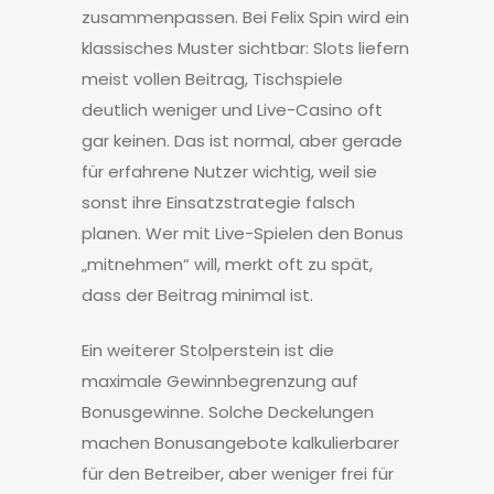
zusammenpassen. Bei Felix Spin wird ein
klassisches Muster sichtbar: Slots liefern
meist vollen Beitrag, Tischspiele
deutlich weniger und Live-Casino oft
gar keinen. Das ist normal, aber gerade
für erfahrene Nutzer wichtig, weil sie
sonst ihre Einsatzstrategie falsch
planen. Wer mit Live-Spielen den Bonus
„mitnehmen“ will, merkt oft zu spät,
dass der Beitrag minimal ist.
Ein weiterer Stolperstein ist die
maximale Gewinnbegrenzung auf
Bonusgewinne. Solche Deckelungen
machen Bonusangebote kalkulierbarer
für den Betreiber, aber weniger frei für