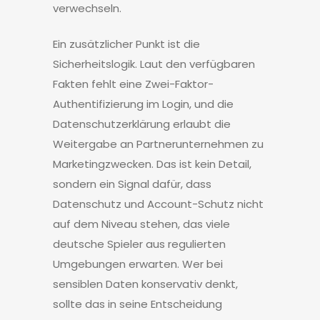
verwechseln.
Ein zusätzlicher Punkt ist die
Sicherheitslogik. Laut den verfügbaren
Fakten fehlt eine Zwei-Faktor-
Authentifizierung im Login, und die
Datenschutzerklärung erlaubt die
Weitergabe an Partnerunternehmen zu
Marketingzwecken. Das ist kein Detail,
sondern ein Signal dafür, dass
Datenschutz und Account-Schutz nicht
auf dem Niveau stehen, das viele
deutsche Spieler aus regulierten
Umgebungen erwarten. Wer bei
sensiblen Daten konservativ denkt,
sollte das in seine Entscheidung