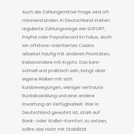
Auch die Zahlungsmittel-Frage wird oft
missverstanden. In Deutschland stehen
regulierte Zahlungswege wie SOFORT,
PayPal oder Paysafecard im Fokus, doch
ein offshore-orientiertes Casino
arbeitet häufig mit anderen Prioritäten,
insbesondere mit Krypto. Das kann
schnell und praktisch sein, bringt aber
eigene Risiken mit sich:
Kursbewegungen, weniger vertraute
Rückabwicklung und eine andere
Erwartung an Verfügbarkeit. Wer in
Deutschland gewohnt ist, stark auf
Bank- oder Wallet-Komfort zu setzen,
sollte das nicht mit Stabilität