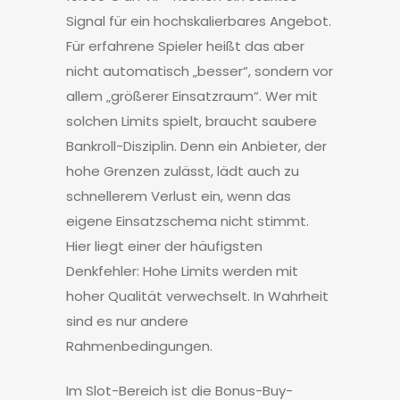
Signal für ein hochskalierbares Angebot.
Für erfahrene Spieler heißt das aber
nicht automatisch „besser“, sondern vor
allem „größerer Einsatzraum“. Wer mit
solchen Limits spielt, braucht saubere
Bankroll-Disziplin. Denn ein Anbieter, der
hohe Grenzen zulässt, lädt auch zu
schnellerem Verlust ein, wenn das
eigene Einsatzschema nicht stimmt.
Hier liegt einer der häufigsten
Denkfehler: Hohe Limits werden mit
hoher Qualität verwechselt. In Wahrheit
sind es nur andere
Rahmenbedingungen.
Im Slot-Bereich ist die Bonus-Buy-