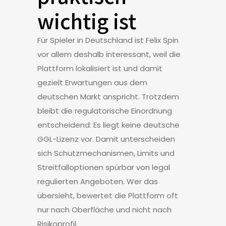
wichtig ist
Für Spieler in Deutschland ist Felix Spin
vor allem deshalb interessant, weil die
Plattform lokalisiert ist und damit
gezielt Erwartungen aus dem
deutschen Markt anspricht. Trotzdem
bleibt die regulatorische Einordnung
entscheidend: Es liegt keine deutsche
GGL-Lizenz vor. Damit unterscheiden
sich Schutzmechanismen, Limits und
Streitfalloptionen spürbar von legal
regulierten Angeboten. Wer das
übersieht, bewertet die Plattform oft
nur nach Oberfläche und nicht nach
Risikoprofil.