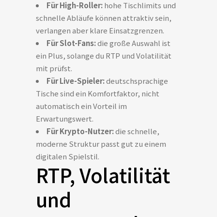
Für High-Roller:
hohe Tischlimits und
schnelle Abläufe können attraktiv sein,
verlangen aber klare Einsatzgrenzen.
Für Slot-Fans:
die große Auswahl ist
ein Plus, solange du RTP und Volatilität
mit prüfst.
Für Live-Spieler:
deutschsprachige
Tische sind ein Komfortfaktor, nicht
automatisch ein Vorteil im
Erwartungswert.
Für Krypto-Nutzer:
die schnelle,
moderne Struktur passt gut zu einem
digitalen Spielstil.
RTP, Volatilität
und