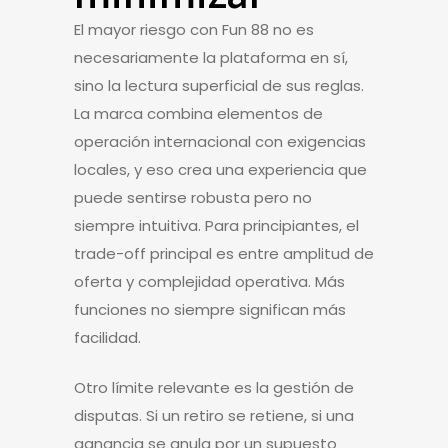
El mayor riesgo con Fun 88 no es
necesariamente la plataforma en sí,
sino la lectura superficial de sus reglas.
La marca combina elementos de
operación internacional con exigencias
locales, y eso crea una experiencia que
puede sentirse robusta pero no
siempre intuitiva. Para principiantes, el
trade-off principal es entre amplitud de
oferta y complejidad operativa. Más
funciones no siempre significan más
facilidad.
Otro límite relevante es la gestión de
disputas. Si un retiro se retiene, si una
ganancia se anula por un supuesto