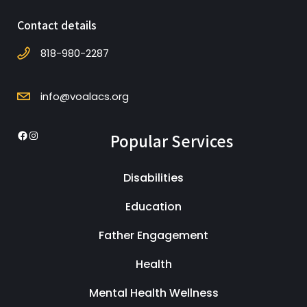
Contact details
818-980-2287
info@voalacs.org
Popular Services
Facebook
Instagram
Disabilities
Education
Father Engagement
Health
Mental Health Wellness