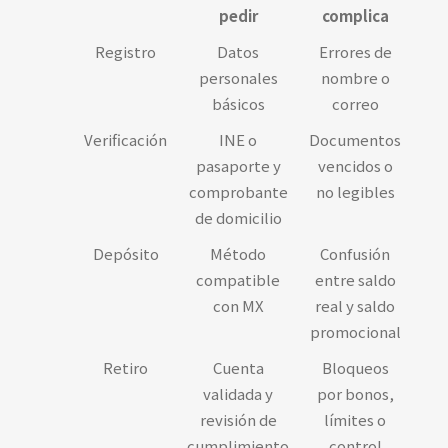
pedir
complica
Registro
Datos
Errores de
personales
nombre o
básicos
correo
Verificación
INE o
Documentos
pasaporte y
vencidos o
comprobante
no legibles
de domicilio
Depósito
Método
Confusión
compatible
entre saldo
con MX
real y saldo
promocional
Retiro
Cuenta
Bloqueos
validada y
por bonos,
revisión de
límites o
cumplimiento
control