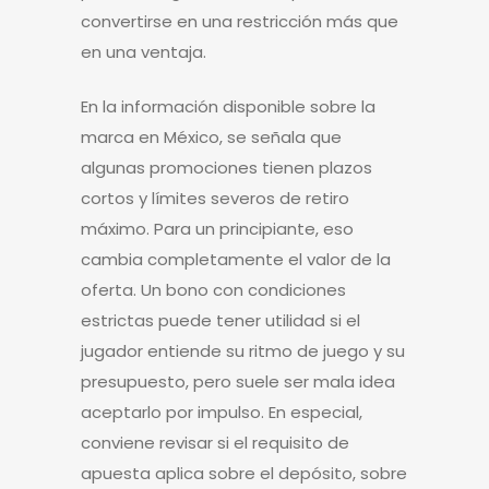
convertirse en una restricción más que
en una ventaja.
En la información disponible sobre la
marca en México, se señala que
algunas promociones tienen plazos
cortos y límites severos de retiro
máximo. Para un principiante, eso
cambia completamente el valor de la
oferta. Un bono con condiciones
estrictas puede tener utilidad si el
jugador entiende su ritmo de juego y su
presupuesto, pero suele ser mala idea
aceptarlo por impulso. En especial,
conviene revisar si el requisito de
apuesta aplica sobre el depósito, sobre