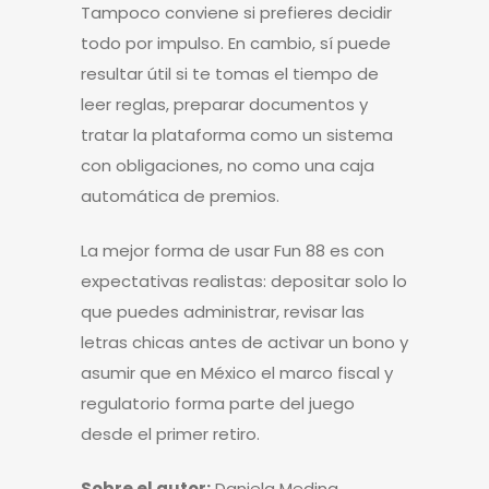
Tampoco conviene si prefieres decidir
todo por impulso. En cambio, sí puede
resultar útil si te tomas el tiempo de
leer reglas, preparar documentos y
tratar la plataforma como un sistema
con obligaciones, no como una caja
automática de premios.
La mejor forma de usar Fun 88 es con
expectativas realistas: depositar solo lo
que puedes administrar, revisar las
letras chicas antes de activar un bono y
asumir que en México el marco fiscal y
regulatorio forma parte del juego
desde el primer retiro.
Sobre el autor:
Daniela Medina.