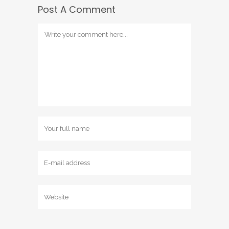
Post A Comment