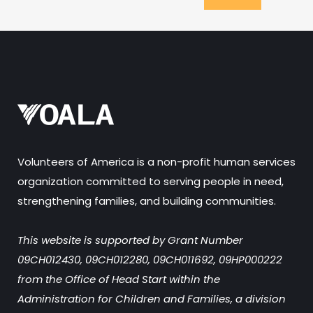
Volunteers of America is a non-profit human services
organization committed to serving people in need,
strengthening families, and building communities.
This website is supported by Grant Number
09CH012430, 09CH012280, 09CH011692, 09HP000222
from the Office of Head Start within the
Administration for Children and Families, a division