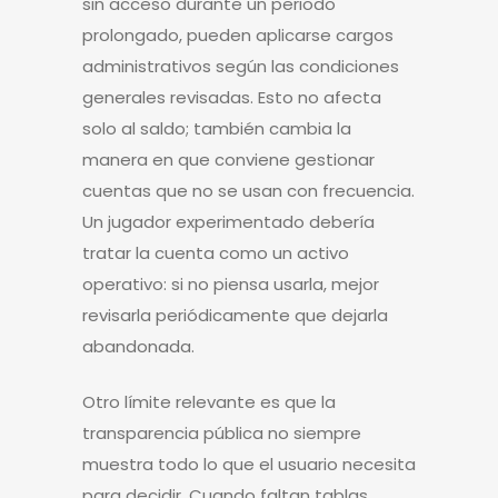
sin acceso durante un periodo
prolongado, pueden aplicarse cargos
administrativos según las condiciones
generales revisadas. Esto no afecta
solo al saldo; también cambia la
manera en que conviene gestionar
cuentas que no se usan con frecuencia.
Un jugador experimentado debería
tratar la cuenta como un activo
operativo: si no piensa usarla, mejor
revisarla periódicamente que dejarla
abandonada.
Otro límite relevante es que la
transparencia pública no siempre
muestra todo lo que el usuario necesita
para decidir. Cuando faltan tablas