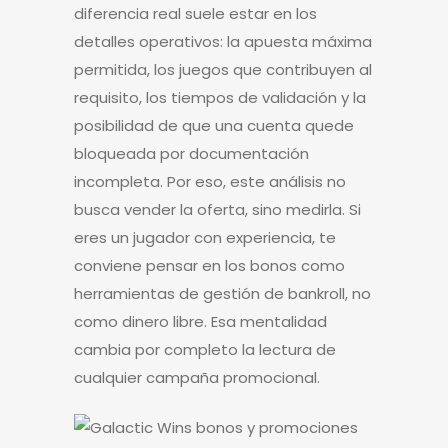
diferencia real suele estar en los
detalles operativos: la apuesta máxima
permitida, los juegos que contribuyen al
requisito, los tiempos de validación y la
posibilidad de que una cuenta quede
bloqueada por documentación
incompleta. Por eso, este análisis no
busca vender la oferta, sino medirla. Si
eres un jugador con experiencia, te
conviene pensar en los bonos como
herramientas de gestión de bankroll, no
como dinero libre. Esa mentalidad
cambia por completo la lectura de
cualquier campaña promocional.