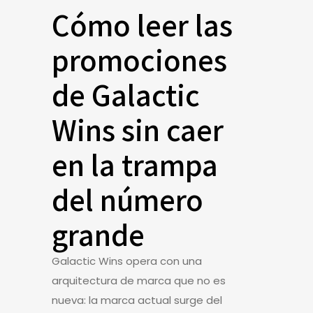
Cómo leer las
promociones
de Galactic
Wins sin caer
en la trampa
del número
grande
Galactic Wins opera con una
arquitectura de marca que no es
nueva: la marca actual surge del