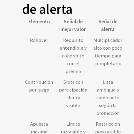
de alerta
Elemento
Señal de
Señal de
mejor valor
alerta
Rollover
Requisito
Multiplicador
entendible y
alto con poco
coherente
tiempo para
con el
completarlo
premio
Contribución
Slots con
Lista
por juego
participación
ambigua o
clara y
cambiante
visible
según la
promoción
Apuesta
Límite
Restricción
máxima
razonable y
poco visible