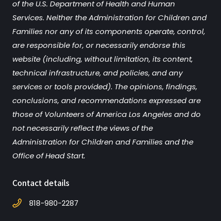
of the U.S. Department of Health and Human
Services. Neither the Administration for Children and
Families nor any of its components operate, control,
are responsible for, or necessarily endorse this
website (including, without limitation, its content,
technical infrastructure, and policies, and any
services or tools provided). The opinions, findings,
conclusions, and recommendations expressed are
those of Volunteers of America Los Angeles and do
not necessarily reflect the views of the
Administration for Children and Families and the
Office of Head Start.
Contact details
818-980-2287