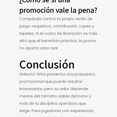
promoción vale la pena?
Compárala contra tu propio estilo de
juego: requisitos, contribución, topes y
liquidez. Si el costo de liberación es más
alto que el beneficio práctico, la promo
no aporta valor real.
Conclusión
Galactic Wins presenta una propuesta
promocional que puede resultar
interesante, pero su valor depende
menos del tamaño visible del bono y
más de la disciplina operativa que
exige. Para jugadores con experiencia,