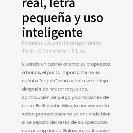
real, letra
pequeña y uso
inteligente
Posted at 10:53h
in
Uncategorized
by
Team
0 Comments
0
Likes
Cuando un casino orienta su propuesta
a bonos, el punto importante no es
cuánto “regala”, sino cuánto valor deja
después de revisar requisitos,
contribución de juego y condiciones de
retiro. En Galactic Wins, la conversación
sobre promociones no se entiende bien
si se separa del resto de su operación:
rebranding desde Galaxyno, verificación