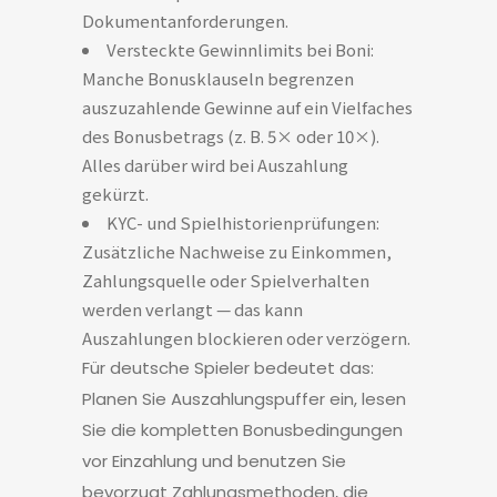
Dokumentanforderungen.
Versteckte Gewinnlimits bei Boni:
Manche Bonusklauseln begrenzen
auszuzahlende Gewinne auf ein Vielfaches
des Bonusbetrags (z. B. 5× oder 10×).
Alles darüber wird bei Auszahlung
gekürzt.
KYC- und Spielhistorienprüfungen:
Zusätzliche Nachweise zu Einkommen,
Zahlungsquelle oder Spielverhalten
werden verlangt — das kann
Auszahlungen blockieren oder verzögern.
Für deutsche Spieler bedeutet das:
Planen Sie Auszahlungspuffer ein, lesen
Sie die kompletten Bonusbedingungen
vor Einzahlung und benutzen Sie
bevorzugt Zahlungsmethoden, die