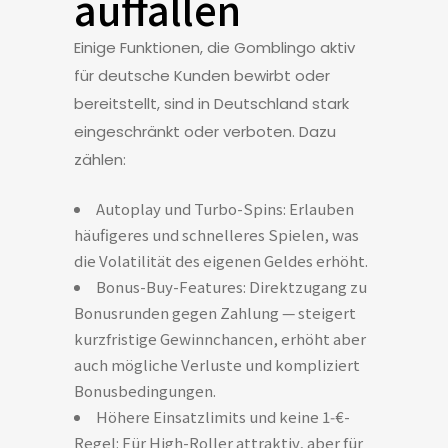
auffallen
Einige Funktionen, die Gomblingo aktiv
für deutsche Kunden bewirbt oder
bereitstellt, sind in Deutschland stark
eingeschränkt oder verboten. Dazu
zählen:
Autoplay und Turbo-Spins: Erlauben
häufigeres und schnelleres Spielen, was
die Volatilität des eigenen Geldes erhöht.
Bonus-Buy-Features: Direktzugang zu
Bonusrunden gegen Zahlung — steigert
kurzfristige Gewinnchancen, erhöht aber
auch mögliche Verluste und kompliziert
Bonusbedingungen.
Höhere Einsatzlimits und keine 1‑€-
Regel: Für High-Roller attraktiv, aber für