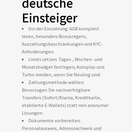
deutsche
Einsteiger
Vor der Einzahlung: AGB komplett
lesen, besonders Bonusregeln,
Auszahlungsbeschränkungen und KYC-
Anforderungen.
Limits setzen: Tages-, Wochen- und
Monatsbudget festlegen; Autoplay und
Turbo meiden, wenn Sie Neuling sind.
Zahlungsmethode wählen:
Bevorzugen Sie nachverfolgbare
Transfers (Sofort/Klarna, Kreditkarte,
etablierte E‑Wallets) statt rein anonymer
Lösungen.
Dokumente vorbereiten:
Personalausweis, Adressnachweis und