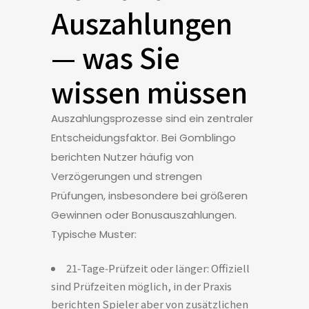
Auszahlungen
— was Sie
wissen müssen
Auszahlungsprozesse sind ein zentraler
Entscheidungsfaktor. Bei Gomblingo
berichten Nutzer häufig von
Verzögerungen und strengen
Prüfungen, insbesondere bei größeren
Gewinnen oder Bonusauszahlungen.
Typische Muster:
21‑Tage‑Prüfzeit oder länger: Offiziell
sind Prüfzeiten möglich, in der Praxis
berichten Spieler aber von zusätzlichen