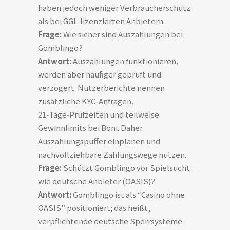
haben jedoch weniger Verbraucherschutz
als bei GGL-lizenzierten Anbietern.
Frage:
Wie sicher sind Auszahlungen bei
Gomblingo?
Antwort:
Auszahlungen funktionieren,
werden aber häufiger geprüft und
verzögert. Nutzerberichte nennen
zusätzliche KYC-Anfragen,
21‑Tage‑Prüfzeiten und teilweise
Gewinnlimits bei Boni. Daher
Auszahlungspuffer einplanen und
nachvollziehbare Zahlungswege nutzen.
Frage:
Schützt Gomblingo vor Spielsucht
wie deutsche Anbieter (OASIS)?
Antwort:
Gomblingo ist als “Casino ohne
OASIS” positioniert; das heißt,
verpflichtende deutsche Sperrsysteme