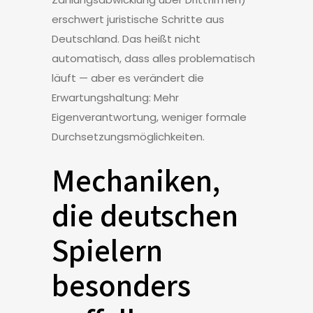
erschwert juristische Schritte aus
Deutschland. Das heißt nicht
automatisch, dass alles problematisch
läuft — aber es verändert die
Erwartungshaltung: Mehr
Eigenverantwortung, weniger formale
Durchsetzungsmöglichkeiten.
Mechaniken,
die deutschen
Spielern
besonders