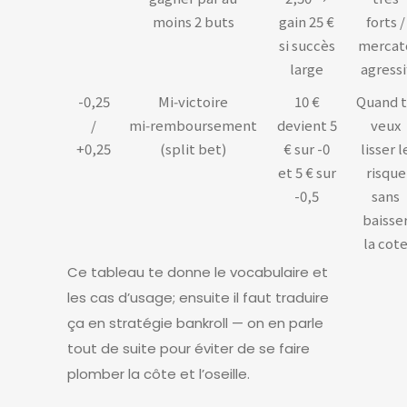
moins 2 buts
gain 25 €
forts /
si succès
mercat
large
agressi
-0,25
Mi‑victoire
10 €
Quand 
/
mi‑remboursement
devient 5
veux
+0,25
(split bet)
€ sur -0
lisser l
et 5 € sur
risque
-0,5
sans
baisse
la cot
Ce tableau te donne le vocabulaire et
les cas d’usage; ensuite il faut traduire
ça en stratégie bankroll — on en parle
tout de suite pour éviter de se faire
plomber la côte et l’oseille.