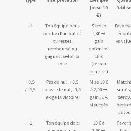
(mise 10
l’utilis
€)
+1
Ton équipe peut
Si cote
Favoris
perdre d’un but et
1,80 →
sécurit
tu restes
gain
vs valu
remboursé ou
potentiel
gagnant selon la
18 €
cote
(retour
compris)
+0,5
Pas de nul : +0,5
Mise 10 €
Match
/ -0,5
couvre le nul, -0,5
à 2,00 →
serrés
exige la victoire
gain 20 €
derby,
si succès
petite
côtes
-1
Ton équipe doit
10 € à
Favori
gagner par au
2,50 →
très