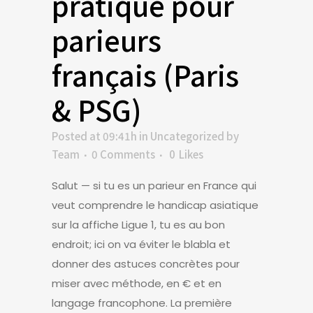
pratique pour
parieurs
français (Paris
& PSG)
Posted at 09:41h
in
Uncategorized
by
Team
0 Comments
0
Likes
Salut — si tu es un parieur en France qui
veut comprendre le handicap asiatique
sur la affiche Ligue 1, tu es au bon
endroit; ici on va éviter le blabla et
donner des astuces concrètes pour
miser avec méthode, en € et en
langage francophone. La première