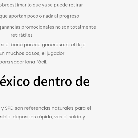
obreestimar lo que ya se puede retirar
 que aportan poco o nada al progreso
 ganancias promocionales no son totalmente
retirátiles
 el bono parece generoso: si el flujo
 En muchos casos, el jugador
ra sacar lana fácil.
éxico dentro de
 SPEI son referencias naturales para el
ible: depositas rápido, ves el saldo y