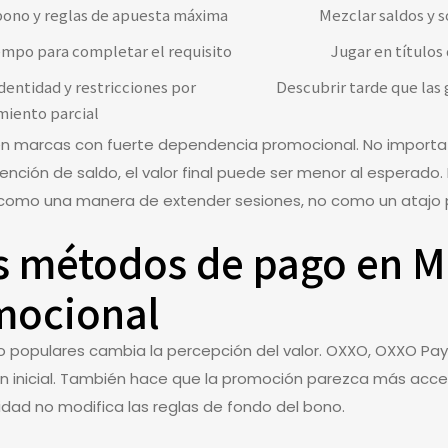
 bono y reglas de apuesta máxima
Mezclar saldos y s
iempo para completar el requisito
Jugar en títulos
identidad y restricciones por
Descubrir tarde que las
iento parcial
en marcas con fuerte dependencia promocional. No importa si
ención de saldo, el valor final puede ser menor al esperado.
omo una manera de extender sesiones, no como un atajo pa
s métodos de pago en M
omocional
populares cambia la percepción del valor. OXXO, OXXO Pay y
ción inicial. También hace que la promoción parezca más acces
dad no modifica las reglas de fondo del bono.