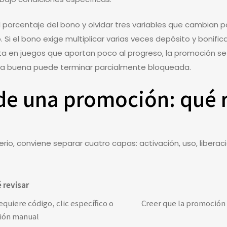
 porcentaje del bono y olvidar tres variables que cambian por
o. Si el bono exige multiplicar varias veces depósito y bonific
a en juegos que aportan poco al progreso, la promoción se vu
cha buena puede terminar parcialmente bloqueada.
 de una promoción: qué r
erio, conviene separar cuatro capas: activación, uso, libera
 revisar
requiere código, clic específico o
Creer que la promoción 
ión manual