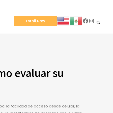
Facebook
Instagra
Enroll Now
mo evaluar su
: la facilidad de acceso desde celular, la