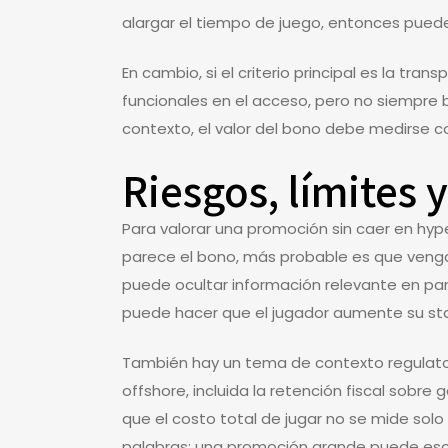
alargar el tiempo de juego, entonces pued
En cambio, si el criterio principal es la t
funcionales en el acceso, pero no siempre br
contexto, el valor del bono debe medirse c
Riesgos, límites 
Para valorar una promoción sin caer en hy
parece el bono, más probable es que venga 
puede ocultar información relevante en pan
puede hacer que el jugador aumente su sta
También hay un tema de contexto regulatori
offshore, incluida la retención fiscal sobre 
que el costo total de jugar no se mide solo 
palabras: una promoción grande puede esco