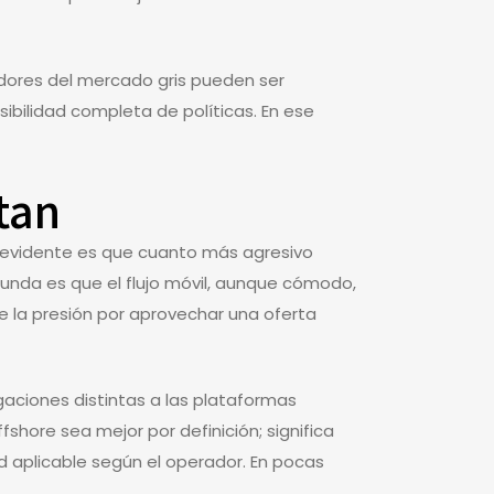
radores del mercado gris pueden ser
sibilidad completa de políticas. En ese
tan
 evidente es que cuanto más agresivo
gunda es que el flujo móvil, aunque cómodo,
e la presión por aprovechar una oferta
gaciones distintas a las plataformas
fshore sea mejor por definición; significa
dad aplicable según el operador. En pocas