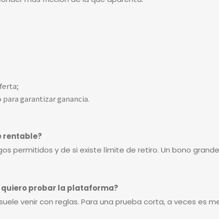
ferta;
 para garantizar ganancia.
e rentable?
gos permitidos y de si existe límite de retiro. Un bono grande
 quiero probar la plataforma?
uele venir con reglas. Para una prueba corta, a veces es mej