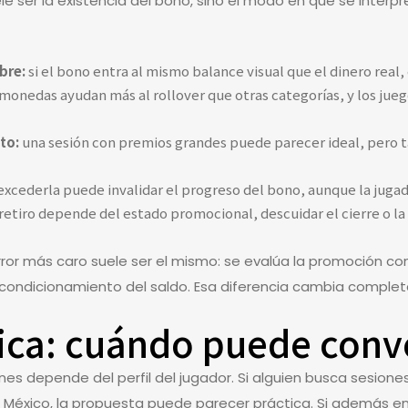
e ser la existencia del bono, sino el modo en que se interpre
bre:
si el bono entra al mismo balance visual que el dinero real, 
monedas ayudan más al rollover que otras categorías, y los jue
to:
una sesión con premios grandes puede parecer ideal, pero 
excederla puede invalidar el progreso del bono, aunque la juga
retiro depende del estado promocional, descuidar el cierre o 
rror más caro suele ser el mismo: se evalúa la promoción co
condicionamiento del saldo. Esa diferencia cambia complet
tica: cuándo puede conv
es depende del perfil del jugador. Si alguien busca sesione
 México, la propuesta puede parecer práctica. Si además ent