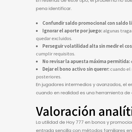
En reseñas de este tipo, el problema no suel
pena identificar.
Confundir saldo promocional con saldo li
Ignorar el aporte por juego:
algunas traga
quedar excluidos.
Perseguir volatilidad alta sin medir el cos
cumplir requisitos.
No revisar la apuesta máxima permitida:
Dejar el bono activo sin querer:
cuando el 
posteriores.
En jugadores intermedios y avanzados, el e
cuando en realidad es una herramienta de 
Valoración analí
La utilidad de Hoy 777 en bonos y promocion
entrada sencilla con métodos familiares en