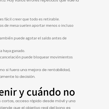
ta. Hay varios errores repetidos que vale la
es fácil creer que todo es retirable.
gos de mesa suelen aportar menos o incluso
también puede agotar el saldo antes de
da haya ganado.
la cancelación puede bloquear movimientos
mo si fuera una mejora de rentabilidad,
amente la decisión.
enir y cuándo no
s cortas, acceso rápido desde móvil y una
iende que el objetivo real del bono es