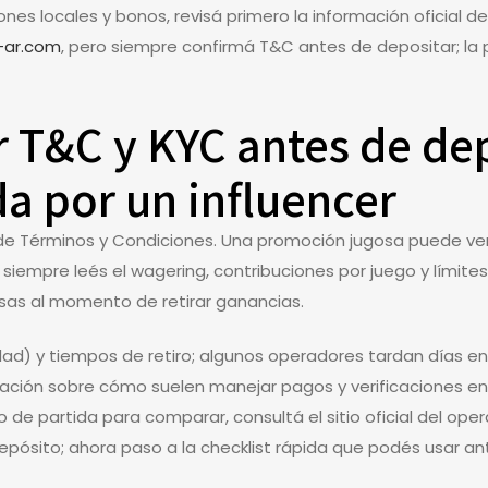
nes locales y bonos, revisá primero la información oficial d
-ar.com
, pero siempre confirmá T&C antes de depositar; la 
 T&C y KYC antes de dep
 por un influencer
 de Términos y Condiciones. Una promoción jugosa puede ve
siempre leés el wagering, contribuciones por juego y límit
resas al momento de retirar ganancias.
idad) y tiempos de retiro; algunos operadores tardan días 
rmación sobre cómo suelen manejar pagos y verificaciones en
o de partida para comparar, consultá el sitio oficial del op
ósito; ahora paso a la checklist rápida que podés usar an