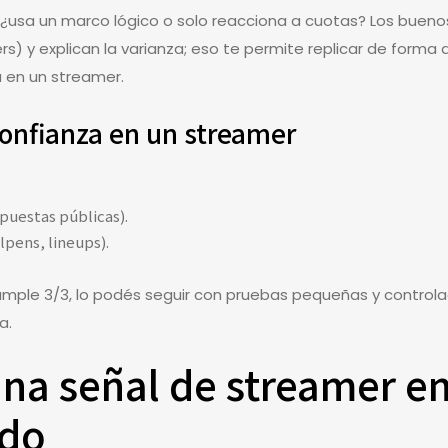
: ¿usa un marco lógico o solo reacciona a cuotas? Los bue
ers) y explican la varianza; eso te permite replicar de forma 
 en un streamer.
confianza en un streamer
apuestas públicas).
llpens, lineups).
 cumple 3/3, lo podés seguir con pruebas pequeñas y control
a.
na señal de streamer e
ido