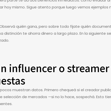
imera parte te da dos beneficios inmediatos: cómo evaluar u
sar hoy mismo. Sigue atento porque luego vemos ejemplos n
z. Observá quién gana, pero sobre todo fijate quién documen
 distinción te ahorra dinero a largo plazo. En la siguiente 
zado.
n influencer o streamer
uestas
cos muestran datos. Primero chequeá si el creador publica: 
de selección de mercados —si no lo hace, sospechá. Esto tie
uentes.