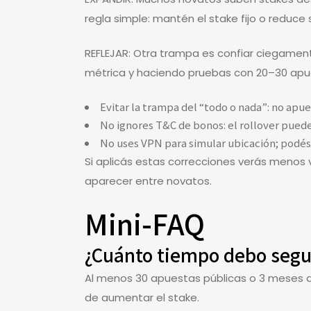
regla simple: mantén el stake fijo o reduce
REFLEJAR: Otra trampa es confiar ciegamente
métrica y haciendo pruebas con 20–30 ap
Evitar la trampa del “todo o nada”: no apues
No ignores T&C de bonos: el rollover puede
No uses VPN para simular ubicación; podés 
Si aplicás estas correcciones verás menos
aparecer entre novatos.
Mini-FAQ
¿Cuánto tiempo debo seguir
Al menos 30 apuestas públicas o 3 meses d
de aumentar el stake.