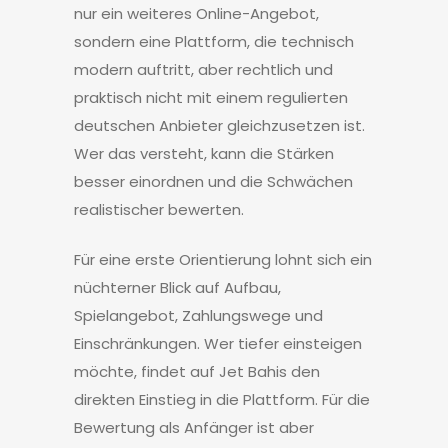
nur ein weiteres Online-Angebot,
sondern eine Plattform, die technisch
modern auftritt, aber rechtlich und
praktisch nicht mit einem regulierten
deutschen Anbieter gleichzusetzen ist.
Wer das versteht, kann die Stärken
besser einordnen und die Schwächen
realistischer bewerten.
Für eine erste Orientierung lohnt sich ein
nüchterner Blick auf Aufbau,
Spielangebot, Zahlungswege und
Einschränkungen. Wer tiefer einsteigen
möchte, findet auf Jet Bahis den
direkten Einstieg in die Plattform. Für die
Bewertung als Anfänger ist aber