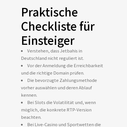
Praktische
Checkliste für
Einsteiger
Verstehen, dass Jetbahis in
Deutschland nicht reguliert ist.
Vor der Anmeldung die Erreichbarkeit
und die richtige Domain prüfen.
Die bevorzugte Zahlungsmethode
vorher auswählen und deren Ablauf
kennen.
Bei Slots die Volatilität und, wenn
möglich, die konkrete RTP-Version
beachten.
Bei Live-Casino und Sportwetten die