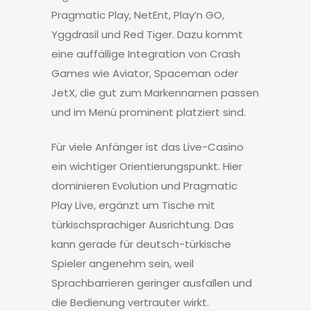
Pragmatic Play, NetEnt, Play’n GO,
Yggdrasil und Red Tiger. Dazu kommt
eine auffällige Integration von Crash
Games wie Aviator, Spaceman oder
JetX, die gut zum Markennamen passen
und im Menü prominent platziert sind.
Für viele Anfänger ist das Live-Casino
ein wichtiger Orientierungspunkt. Hier
dominieren Evolution und Pragmatic
Play Live, ergänzt um Tische mit
türkischsprachiger Ausrichtung. Das
kann gerade für deutsch-türkische
Spieler angenehm sein, weil
Sprachbarrieren geringer ausfallen und
die Bedienung vertrauter wirkt.