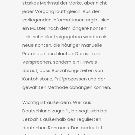
starkes Merkmal der Marke, aber nicht
jeder Vorgang läuft gleich. Aus den
vorliegenden Informationen ergibt sich
ein Muster, nach dem längere Konten
teils schneller freigegeben werden als
neue Konten, die häufiger manuelle
Prüfungen durchlaufen. Das ist kein
Versprechen, sondern ein Hinweis
darauf, dass Auszahlungszeiten von
Kontohistorie, Prüfprozessen und der
gewählten Methode abhängen können.
Wichtig ist außerdem: Wer aus
Deutschland zugreift, bewegt sich bei
Jetbahis außerhalb des regulierten
deutschen Rahmens. Das bedeutet