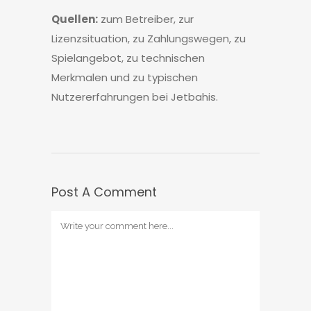
Quellen:
zum Betreiber, zur
Lizenzsituation, zu Zahlungswegen, zu
Spielangebot, zu technischen
Merkmalen und zu typischen
Nutzererfahrungen bei Jetbahis.
Post A Comment