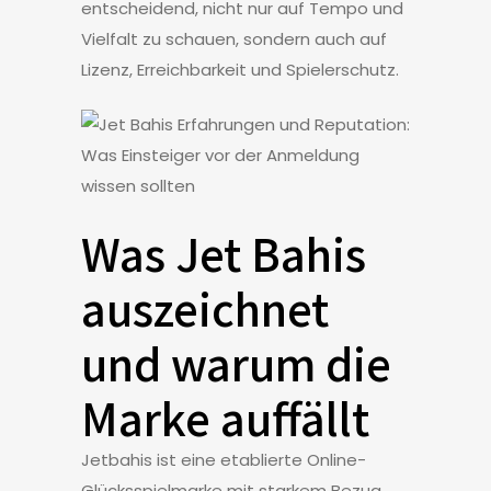
entscheidend, nicht nur auf Tempo und
Vielfalt zu schauen, sondern auch auf
Lizenz, Erreichbarkeit und Spielerschutz.
Was Jet Bahis
auszeichnet
und warum die
Marke auffällt
Jetbahis ist eine etablierte Online-
Glücksspielmarke mit starkem Bezug