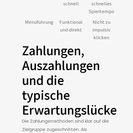
schnell
schnelles
Spieltempo
Menüführung
Funktional
Nicht zu
und direkt
impulsiv
klicken
Zahlungen,
Auszahlungen
und die
typische
Erwartungslücke
Die Zahlungsmethoden sind klar auf die
Zielgruppe zugeschnitten. Als