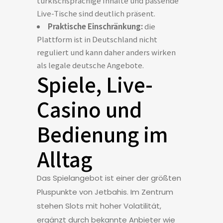
türkischsprachige Inhalte und passende
Live-Tische sind deutlich präsent.
Praktische Einschränkung:
die
Plattform ist in Deutschland nicht
reguliert und kann daher anders wirken
als legale deutsche Angebote.
Spiele, Live-
Casino und
Bedienung im
Alltag
Das Spielangebot ist einer der größten
Pluspunkte von Jetbahis. Im Zentrum
stehen Slots mit hoher Volatilität,
ergänzt durch bekannte Anbieter wie