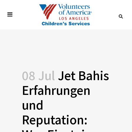
08 Jul
Jet Bahis
Erfahrungen
und
Reputation: