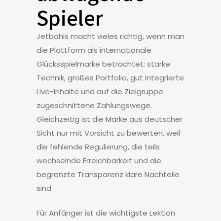
Spieler
Jetbahis macht vieles richtig, wenn man
die Plattform als internationale
Glücksspielmarke betrachtet: starke
Technik, großes Portfolio, gut integrierte
Live-Inhalte und auf die Zielgruppe
zugeschnittene Zahlungswege.
Gleichzeitig ist die Marke aus deutscher
Sicht nur mit Vorsicht zu bewerten, weil
die fehlende Regulierung, die teils
wechselnde Erreichbarkeit und die
begrenzte Transparenz klare Nachteile
sind.
Für Anfänger ist die wichtigste Lektion