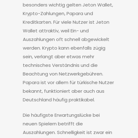
besonders wichtig gelten Jeton Wallet,
Krypto-Zahlungen, Papara und
Kreditkarten. Für viele Nutzer ist Jeton
Wallet attraktiv, weil Ein- und
Auszahlungen oft schnell abgewickelt
werden. Krypto kann ebenfalls zügig
sein, verlangt aber etwas mehr
technisches Verständnis und die
Beachtung von Netzwerkgebühren.
Papara ist vor allem für türkische Nutzer
bekannt, funktioniert aber auch aus
Deutschland häufig praktikabel.
Die häufigste Erwartungslücke bei
neuen Spielern betrifft die
Auszahlungen. Schnelligkeit ist zwar ein