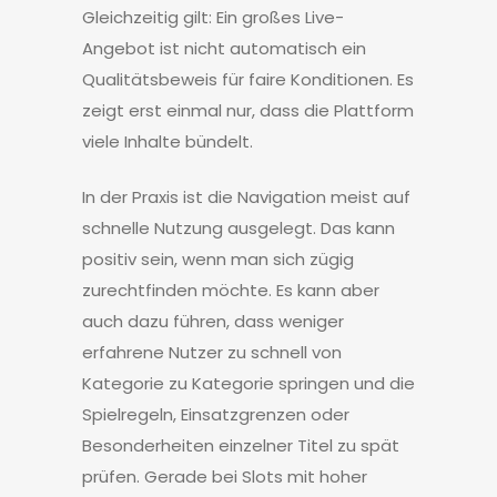
Gleichzeitig gilt: Ein großes Live-
Angebot ist nicht automatisch ein
Qualitätsbeweis für faire Konditionen. Es
zeigt erst einmal nur, dass die Plattform
viele Inhalte bündelt.
In der Praxis ist die Navigation meist auf
schnelle Nutzung ausgelegt. Das kann
positiv sein, wenn man sich zügig
zurechtfinden möchte. Es kann aber
auch dazu führen, dass weniger
erfahrene Nutzer zu schnell von
Kategorie zu Kategorie springen und die
Spielregeln, Einsatzgrenzen oder
Besonderheiten einzelner Titel zu spät
prüfen. Gerade bei Slots mit hoher