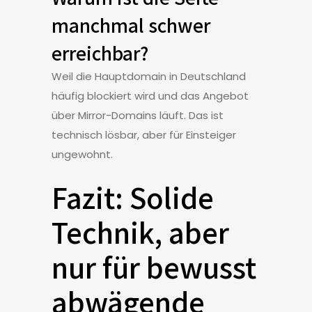
manchmal schwer
erreichbar?
Weil die Hauptdomain in Deutschland
häufig blockiert wird und das Angebot
über Mirror-Domains läuft. Das ist
technisch lösbar, aber für Einsteiger
ungewohnt.
Fazit: Solide
Technik, aber
nur für bewusst
abwägende