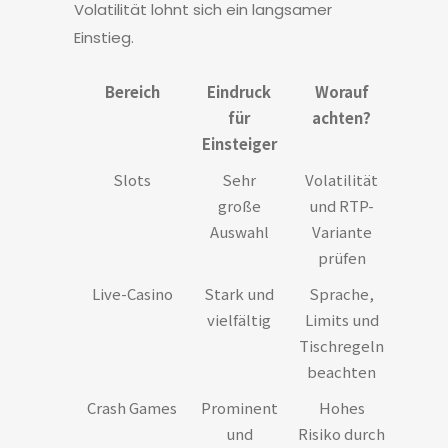
Volatilität lohnt sich ein langsamer
Einstieg.
Bereich
Eindruck
Worauf
für
achten?
Einsteiger
Slots
Sehr
Volatilität
große
und RTP-
Auswahl
Variante
prüfen
Live-Casino
Stark und
Sprache,
vielfältig
Limits und
Tischregeln
beachten
Crash Games
Prominent
Hohes
und
Risiko durch