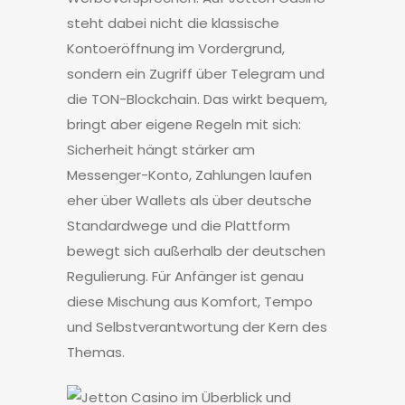
steht dabei nicht die klassische
Kontoeröffnung im Vordergrund,
sondern ein Zugriff über Telegram und
die TON-Blockchain. Das wirkt bequem,
bringt aber eigene Regeln mit sich:
Sicherheit hängt stärker am
Messenger-Konto, Zahlungen laufen
eher über Wallets als über deutsche
Standardwege und die Plattform
bewegt sich außerhalb der deutschen
Regulierung. Für Anfänger ist genau
diese Mischung aus Komfort, Tempo
und Selbstverantwortung der Kern des
Themas.