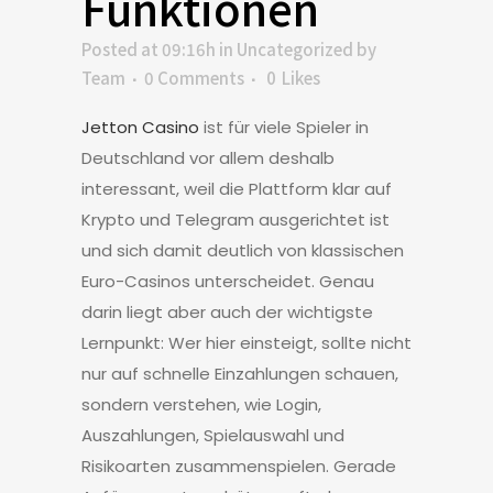
Funktionen
Posted at 09:16h
in
Uncategorized
by
Team
0 Comments
0
Likes
Jetton Casino
ist für viele Spieler in
Deutschland vor allem deshalb
interessant, weil die Plattform klar auf
Krypto und Telegram ausgerichtet ist
und sich damit deutlich von klassischen
Euro-Casinos unterscheidet. Genau
darin liegt aber auch der wichtigste
Lernpunkt: Wer hier einsteigt, sollte nicht
nur auf schnelle Einzahlungen schauen,
sondern verstehen, wie Login,
Auszahlungen, Spielauswahl und
Risikoarten zusammenspielen. Gerade