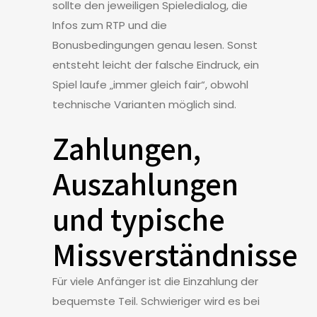
sollte den jeweiligen Spieledialog, die
Infos zum RTP und die
Bonusbedingungen genau lesen. Sonst
entsteht leicht der falsche Eindruck, ein
Spiel laufe „immer gleich fair“, obwohl
technische Varianten möglich sind.
Zahlungen,
Auszahlungen
und typische
Missverständnisse
Für viele Anfänger ist die Einzahlung der
bequemste Teil. Schwieriger wird es bei