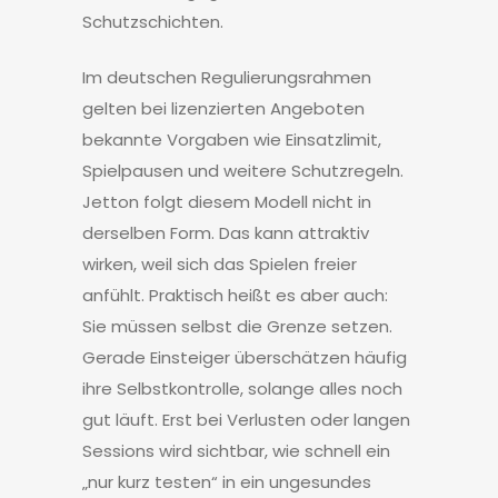
Schutzschichten.
Im deutschen Regulierungsrahmen
gelten bei lizenzierten Angeboten
bekannte Vorgaben wie Einsatzlimit,
Spielpausen und weitere Schutzregeln.
Jetton folgt diesem Modell nicht in
derselben Form. Das kann attraktiv
wirken, weil sich das Spielen freier
anfühlt. Praktisch heißt es aber auch:
Sie müssen selbst die Grenze setzen.
Gerade Einsteiger überschätzen häufig
ihre Selbstkontrolle, solange alles noch
gut läuft. Erst bei Verlusten oder langen
Sessions wird sichtbar, wie schnell ein
„nur kurz testen“ in ein ungesundes