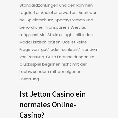
Standardzahlungen und den Rahmen
regulierter Anbieter erwarten. Auch wer
bei Spielerschutz, Sperrsystemen und
behördlicher Transparenz Wert auf
möglichst viel Struktur legt, sollte das
Modell kritisch prüfen. Das ist keine
Frage von „gut“ oder „schlecht“, sondern
von Passung. Gute Entscheidungen im
Glücksspiel beginnen nicht mit der
Lobby, sondern mit der eigenen
Erwartung.
Ist Jetton Casino ein
normales Online-
Casino?