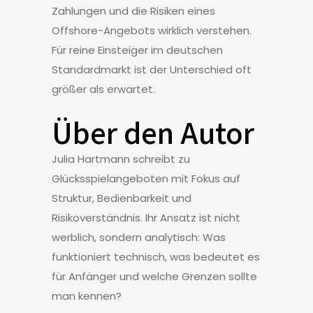
Zahlungen und die Risiken eines
Offshore-Angebots wirklich verstehen.
Für reine Einsteiger im deutschen
Standardmarkt ist der Unterschied oft
größer als erwartet.
Über den Autor
Julia Hartmann schreibt zu
Glücksspielangeboten mit Fokus auf
Struktur, Bedienbarkeit und
Risikoverständnis. Ihr Ansatz ist nicht
werblich, sondern analytisch: Was
funktioniert technisch, was bedeutet es
für Anfänger und welche Grenzen sollte
man kennen?