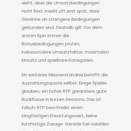
sieht, aber die Umsatzbedingungen
nicht liest, merkt oft erst spät, dass
Gewinne an strengere Bedingungen
gebunden sind. Deshalb gilt: Vor dem
ersten Spin immer die
Bonusbedingungen prüfen,
insbesondere Umsatzfaktor, maximalen
Einsatz und spielbare Kategorien.
Ein weiteres Missverständnis betrifft die
Auszahlungsquote selbst. Einige Spieler
glauben, ein hoher RTP garantiere gute
Rückflüsse in kurzen Sessions. Das ist
falsch. RTP beschreibt einen
langfristigen Erwartungswert, keine
kurzfristige Zusage. Gerade bei volatilen