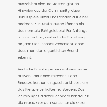
auszahlbar sind. Bei Jetton gibt es
Hinweise aus der Community, dass
Bonusspiele unter Umständen auf einer
anderen RTP-Stufe laufen können als
das normale Echtgeldspiel. Für Anfänger
ist das wichtig, weil sich die Erwartung
an „den Slot“ schnell verschiebt, ohne
dass man den eigentlichen Grund
erkennt.
Auch die Einsatzgrenzen während eines
aktiven Bonus sind relevant. Hohe
Einsätze können eingeschränkt sein, um
das Freispielverhalten zu steuern. Das
ist kein Spezialdetail, sondern zentral für
die Praxis. Wer den Bonus nur als Extra