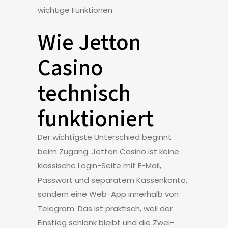
Wie Jetton
Casino
technisch
funktioniert
Der wichtigste Unterschied beginnt
beim Zugang. Jetton Casino ist keine
klassische Login-Seite mit E-Mail,
Passwort und separatem Kassenkonto,
sondern eine Web-App innerhalb von
Telegram. Das ist praktisch, weil der
Einstieg schlank bleibt und die Zwei-