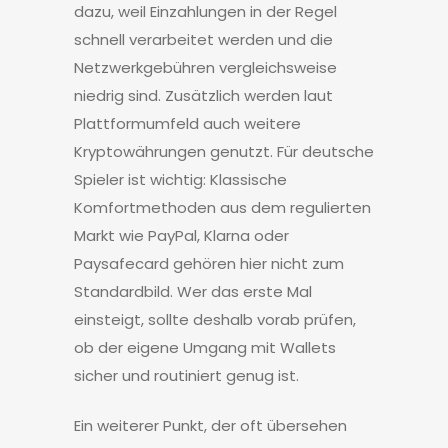
dazu, weil Einzahlungen in der Regel
schnell verarbeitet werden und die
Netzwerkgebühren vergleichsweise
niedrig sind. Zusätzlich werden laut
Plattformumfeld auch weitere
Kryptowährungen genutzt. Für deutsche
Spieler ist wichtig: Klassische
Komfortmethoden aus dem regulierten
Markt wie PayPal, Klarna oder
Paysafecard gehören hier nicht zum
Standardbild. Wer das erste Mal
einsteigt, sollte deshalb vorab prüfen,
ob der eigene Umgang mit Wallets
sicher und routiniert genug ist.
Ein weiterer Punkt, der oft übersehen