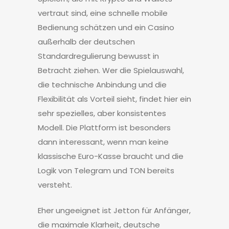
vertraut sind, eine schnelle mobile
Bedienung schätzen und ein Casino
außerhalb der deutschen
Standardregulierung bewusst in
Betracht ziehen. Wer die Spielauswahl,
die technische Anbindung und die
Flexibilität als Vorteil sieht, findet hier ein
sehr spezielles, aber konsistentes
Modell. Die Plattform ist besonders
dann interessant, wenn man keine
klassische Euro-Kasse braucht und die
Logik von Telegram und TON bereits
versteht.
Eher ungeeignet ist Jetton für Anfänger,
die maximale Klarheit, deutsche