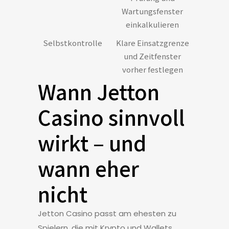
Wartungsfenster
einkalkulieren
Selbstkontrolle
Klare Einsatzgrenze
und Zeitfenster
vorher festlegen
Wann Jetton
Casino sinnvoll
wirkt – und
wann eher
nicht
Jetton Casino passt am ehesten zu
Spielern, die mit Krypto und Wallets