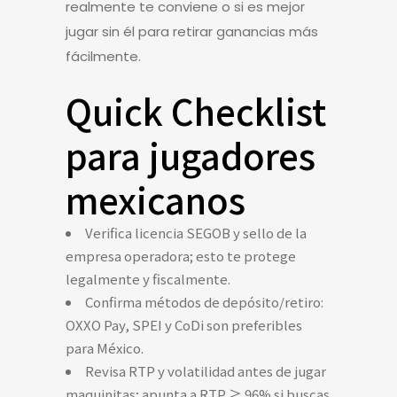
realmente te conviene o si es mejor
jugar sin él para retirar ganancias más
fácilmente.
Quick Checklist
para jugadores
mexicanos
Verifica licencia SEGOB y sello de la
empresa operadora; esto te protege
legalmente y fiscalmente.
Confirma métodos de depósito/retiro:
OXXO Pay, SPEI y CoDi son preferibles
para México.
Revisa RTP y volatilidad antes de jugar
maquinitas; apunta a RTP ≥ 96% si buscas