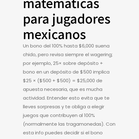
matemáticas
para jugadores
mexicanos
Un bono del 100% hasta $6,000 suena
chido, pero revisa siempre el wagering;
por ejemplo, 25× sobre depósito +
bono en un depósito de $500 implica
$25 × ($500 + $500) = $25,000 de
apuesta necesaria, que es mucha
actividad. Entender esto evita que te
lleves sorpresas y te obliga a elegir
juegos que contribuyen al 100%
(normalmente las tragamonedas). Con
esta info puedes decidir si el bono