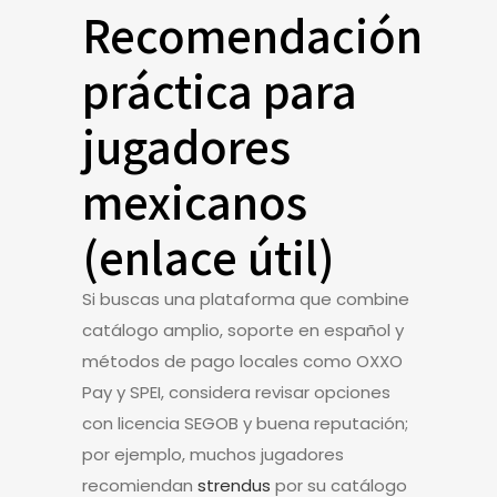
Recomendación
práctica para
jugadores
mexicanos
(enlace útil)
Si buscas una plataforma que combine
catálogo amplio, soporte en español y
métodos de pago locales como OXXO
Pay y SPEI, considera revisar opciones
con licencia SEGOB y buena reputación;
por ejemplo, muchos jugadores
recomiendan
strendus
por su catálogo