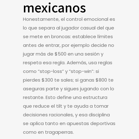
mexicanos
Honestamente, el control emocional es
lo que separa al jugador casual del que
se mete en broncas: establece límites
antes de entrar, por ejemplo decide no
jugar más de $500 en una sesión y
respeta esa regla. Además, usa reglas
como “stop-loss” y “stop-win”: si
pierdes $300 te sales; si ganas $800 te
aseguras parte y sigues jugando con lo
restante. Esto define una estructura
que reduce el tilt y te ayuda a tomar
decisiones racionales, y esa disciplina
se aplica tanto en apuestas deportivas
como en tragaperras.