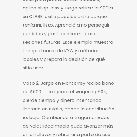
aplica stop-loss y luego retira vía SPEI a
su CLABE, evita papeles extra porque
tenía INE listo. Aprendió a no perseguir
pérdidas y ganó confianza para
sesiones futuras. Este ejemplo muestra
la importancia de KYC y métodos
locales y prepara la decisión de qué
sitio usar.
Caso 2: Jorge en Monterrey recibe bono
de $600 pero ignora el wagering 50×;
pierde tiempo y dinero intentando
liberarlo en ruleta, donde la contribución
es baja. Cambiando a tragamonedas
de volatilidad media pudo avanzar más
en el rollover y retirar una parte de sus