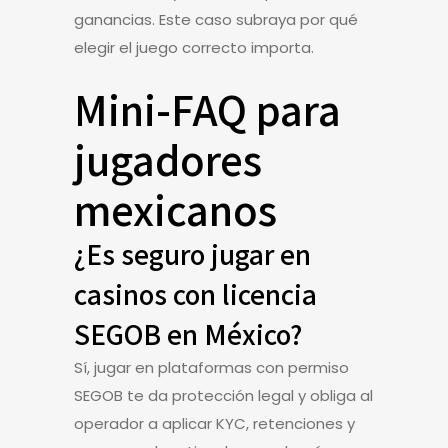
ganancias. Este caso subraya por qué
elegir el juego correcto importa.
Mini-FAQ para
jugadores
mexicanos
¿Es seguro jugar en
casinos con licencia
SEGOB en México?
Sí, jugar en plataformas con permiso
SEGOB te da protección legal y obliga al
operador a aplicar KYC, retenciones y