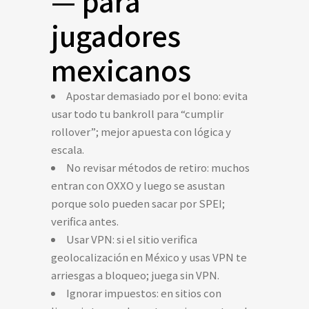
— para
jugadores
mexicanos
Apostar demasiado por el bono: evita
usar todo tu bankroll para “cumplir
rollover”; mejor apuesta con lógica y
escala.
No revisar métodos de retiro: muchos
entran con OXXO y luego se asustan
porque solo pueden sacar por SPEI;
verifica antes.
Usar VPN: si el sitio verifica
geolocalización en México y usas VPN te
arriesgas a bloqueo; juega sin VPN.
Ignorar impuestos: en sitios con