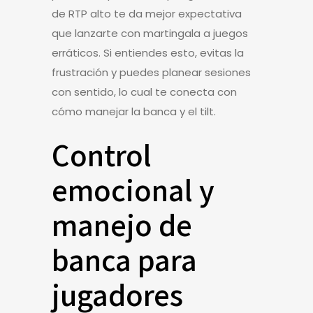
de RTP alto te da mejor expectativa
que lanzarte con martingala a juegos
erráticos. Si entiendes esto, evitas la
frustración y puedes planear sesiones
con sentido, lo cual te conecta con
cómo manejar la banca y el tilt.
Control
emocional y
manejo de
banca para
jugadores