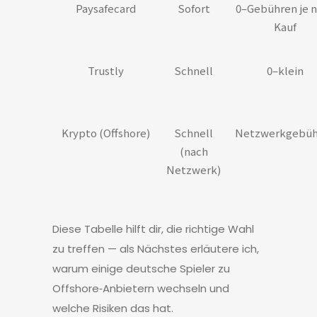
Paysafecard
Sofort
0–Gebühren je 
Kauf
Trustly
Schnell
0–klein
Krypto (Offshore)
Schnell
Netzwerkgebüh
(nach
Netzwerk)
Diese Tabelle hilft dir, die richtige Wahl
zu treffen — als Nächstes erläutere ich,
warum einige deutsche Spieler zu
Offshore‑Anbietern wechseln und
welche Risiken das hat.