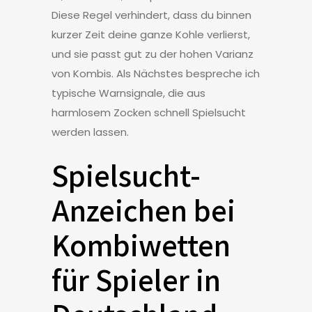
Diese Regel verhindert, dass du binnen
kurzer Zeit deine ganze Kohle verlierst,
und sie passt gut zu der hohen Varianz
von Kombis. Als Nächstes bespreche ich
typische Warnsignale, die aus
harmlosem Zocken schnell Spielsucht
werden lassen.
Spielsucht-
Anzeichen bei
Kombiwetten
für Spieler in