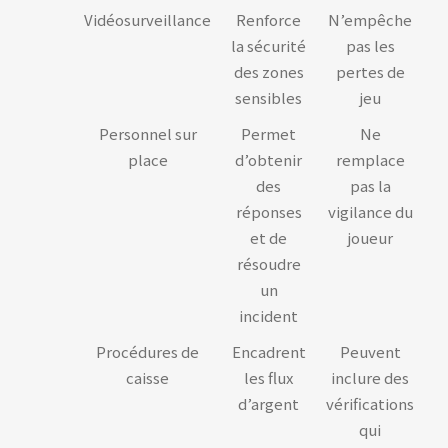
Vidéosurveillance
Renforce
N’empêche
la sécurité
pas les
des zones
pertes de
sensibles
jeu
Personnel sur
Permet
Ne
place
d’obtenir
remplace
des
pas la
réponses
vigilance du
et de
joueur
résoudre
un
incident
Procédures de
Encadrent
Peuvent
caisse
les flux
inclure des
d’argent
vérifications
qui