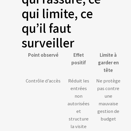
qui limite, ce
qu’il faut
surveiller
Point observé
Effet
Limite à
positif
garder en
tête
Contrôle d’accès
Réduit les
Ne protège
entrées
pas contre
non
une
autorisées
mauvaise
et
gestion de
structure
budget
la visite