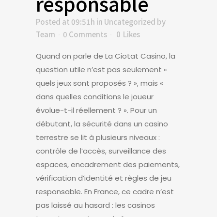
responsable
Posted at 09:51h
in
Uncategorized
by
Team
0 Comments
0
Likes
Quand on parle de La Ciotat Casino, la
question utile n’est pas seulement «
quels jeux sont proposés ? », mais «
dans quelles conditions le joueur
évolue-t-il réellement ? ». Pour un
débutant, la sécurité dans un casino
terrestre se lit à plusieurs niveaux :
contrôle de l’accès, surveillance des
espaces, encadrement des paiements,
vérification d’identité et règles de jeu
responsable. En France, ce cadre n’est
pas laissé au hasard : les casinos