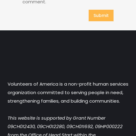
comment.
Volunteers of America is a non-profit human services
organization committed to serving people in need,
strengthening families, and building communities.
This website is supported by Grant Number
09CH012430, 09CH012280, 09CH011692, 09HP000222
from the Office of Head Start within the