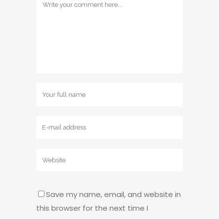
Save my name, email, and website in
this browser for the next time I