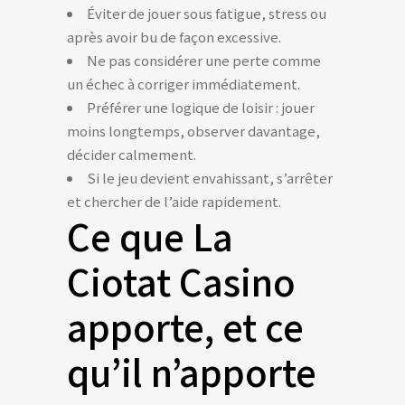
Éviter de jouer sous fatigue, stress ou
après avoir bu de façon excessive.
Ne pas considérer une perte comme
un échec à corriger immédiatement.
Préférer une logique de loisir : jouer
moins longtemps, observer davantage,
décider calmement.
Si le jeu devient envahissant, s’arrêter
et chercher de l’aide rapidement.
Ce que La
Ciotat Casino
apporte, et ce
qu’il n’apporte