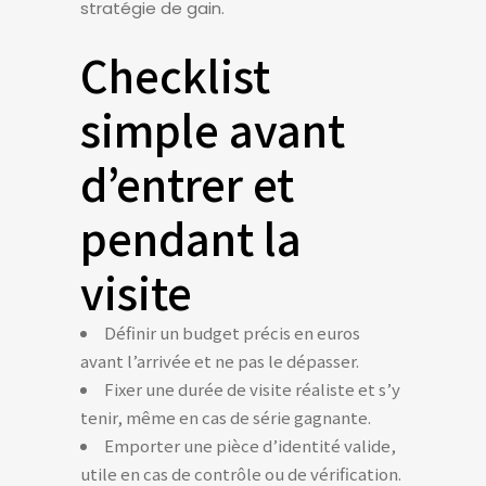
stratégie de gain.
Checklist
simple avant
d’entrer et
pendant la
visite
Définir un budget précis en euros
avant l’arrivée et ne pas le dépasser.
Fixer une durée de visite réaliste et s’y
tenir, même en cas de série gagnante.
Emporter une pièce d’identité valide,
utile en cas de contrôle ou de vérification.