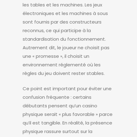
les tables et les machines. Les jeux
électroniques et les machines à sous
sont fournis par des constructeurs
reconnus, ce qui participe à la
standardisation du fonctionnement.
Autrement dit, le joueur ne choisit pas
une « promesse », il choisit un
environnement réglementé où les
règles du jeu doivent rester stables.
Ce point est important pour éviter une
confusion fréquente : certains
débutants pensent qu’un casino
physique serait « plus favorable » parce
qu’il est tangible. En réalité, la présence
physique rassure surtout sur la