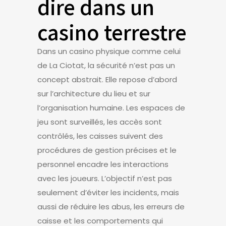
dire dans un
casino terrestre
Dans un casino physique comme celui
de La Ciotat, la sécurité n’est pas un
concept abstrait. Elle repose d’abord
sur l’architecture du lieu et sur
l’organisation humaine. Les espaces de
jeu sont surveillés, les accès sont
contrôlés, les caisses suivent des
procédures de gestion précises et le
personnel encadre les interactions
avec les joueurs. L’objectif n’est pas
seulement d’éviter les incidents, mais
aussi de réduire les abus, les erreurs de
caisse et les comportements qui