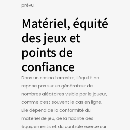
prévu.
Matériel, équité
des jeux et
points de
confiance
Dans un casino terrestre, l’équité ne
repose pas sur un générateur de
nombres aléatoires visible par le joueur,
comme c’est souvent le cas en ligne.
Elle dépend de la conformité du
matériel de jeu, de la fiabilité des
équipements et du contrôle exercé sur