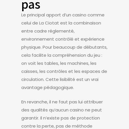
pas
Le principal apport d’un casino comme
celui de La Ciotat est la combinaison
entre cadre réglementé,
environnement contrôlé et expérience
physique. Pour beaucoup de débutants,
cela facilite la compréhension du jeu :
on voit les tables, les machines, les
caisses, les contrôles et les espaces de
circulation. Cette lisibilité est un vrai
avantage pédagogique.
En revanche, il ne faut pas lui attribuer
des qualités qu’aucun casino ne peut
garantir. Il n’existe pas de protection
contre la perte, pas de méthode