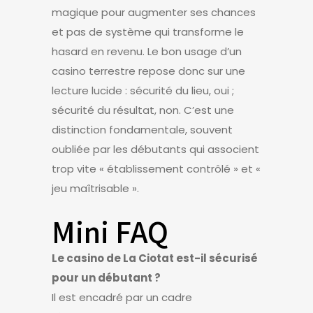
magique pour augmenter ses chances
et pas de système qui transforme le
hasard en revenu. Le bon usage d’un
casino terrestre repose donc sur une
lecture lucide : sécurité du lieu, oui ;
sécurité du résultat, non. C’est une
distinction fondamentale, souvent
oubliée par les débutants qui associent
trop vite « établissement contrôlé » et «
jeu maîtrisable ».
Mini FAQ
Le casino de La Ciotat est-il sécurisé
pour un débutant ?
Il est encadré par un cadre