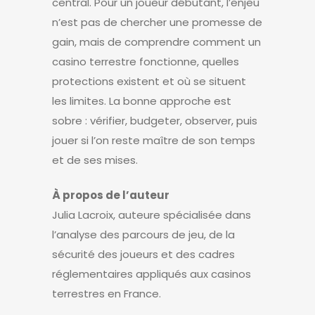
central. Pour un joueur débutant, l’enjeu
n’est pas de chercher une promesse de
gain, mais de comprendre comment un
casino terrestre fonctionne, quelles
protections existent et où se situent
les limites. La bonne approche est
sobre : vérifier, budgeter, observer, puis
jouer si l’on reste maître de son temps
et de ses mises.
À propos de l’auteur
Julia Lacroix, auteure spécialisée dans
l’analyse des parcours de jeu, de la
sécurité des joueurs et des cadres
réglementaires appliqués aux casinos
terrestres en France.