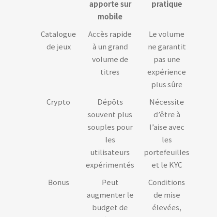
apporte sur
pratique
mobile
Catalogue
Accès rapide
Le volume
de jeux
à un grand
ne garantit
volume de
pas une
titres
expérience
plus sûre
Crypto
Dépôts
Nécessite
souvent plus
d’être à
souples pour
l’aise avec
les
les
utilisateurs
portefeuilles
expérimentés
et le KYC
Bonus
Peut
Conditions
augmenter le
de mise
budget de
élevées,