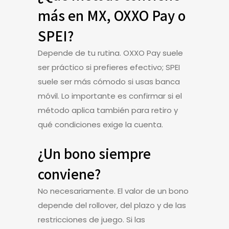
más en MX, OXXO Pay o
SPEI?
Depende de tu rutina. OXXO Pay suele
ser práctico si prefieres efectivo; SPEI
suele ser más cómodo si usas banca
móvil. Lo importante es confirmar si el
método aplica también para retiro y
qué condiciones exige la cuenta.
¿Un bono siempre
conviene?
No necesariamente. El valor de un bono
depende del rollover, del plazo y de las
restricciones de juego. Si las