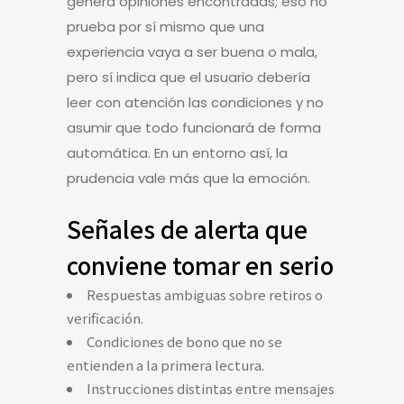
genera opiniones encontradas; eso no
prueba por sí mismo que una
experiencia vaya a ser buena o mala,
pero sí indica que el usuario debería
leer con atención las condiciones y no
asumir que todo funcionará de forma
automática. En un entorno así, la
prudencia vale más que la emoción.
Señales de alerta que
conviene tomar en serio
Respuestas ambiguas sobre retiros o
verificación.
Condiciones de bono que no se
entienden a la primera lectura.
Instrucciones distintas entre mensajes