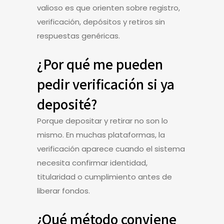
valioso es que orienten sobre registro,
verificación, depósitos y retiros sin
respuestas genéricas.
¿Por qué me pueden
pedir verificación si ya
deposité?
Porque depositar y retirar no son lo
mismo. En muchas plataformas, la
verificación aparece cuando el sistema
necesita confirmar identidad,
titularidad o cumplimiento antes de
liberar fondos.
¿Qué método conviene