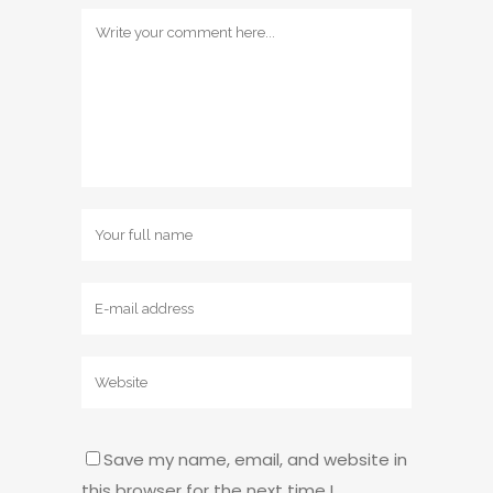
Save my name, email, and website in
this browser for the next time I