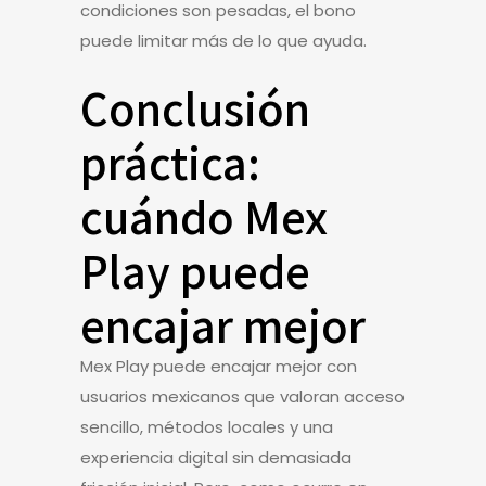
condiciones son pesadas, el bono
puede limitar más de lo que ayuda.
Conclusión
práctica:
cuándo Mex
Play puede
encajar mejor
Mex Play puede encajar mejor con
usuarios mexicanos que valoran acceso
sencillo, métodos locales y una
experiencia digital sin demasiada