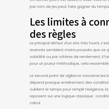
par nom de jeu peut faire gagner du temps e
Les limites à con
des règles
Le principal défaut d’un site très fourni, c’e
avancés semblent moins poussés que ce qu’a
volatilité ou par critères de rendement, il
pour un joueur méthodique, cela ressemble 
Le second point de vigilance concerne les b
dépend presque entièrement des conditions
oublient le temps pour remplir l’exigence, la
reposent sur une logique classique : conditi
calcul.