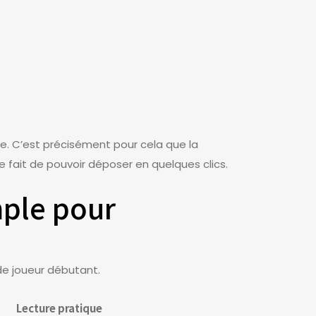
ée. C’est précisément pour cela que la
e fait de pouvoir déposer en quelques clics.
mple pour
 de joueur débutant.
Lecture pratique