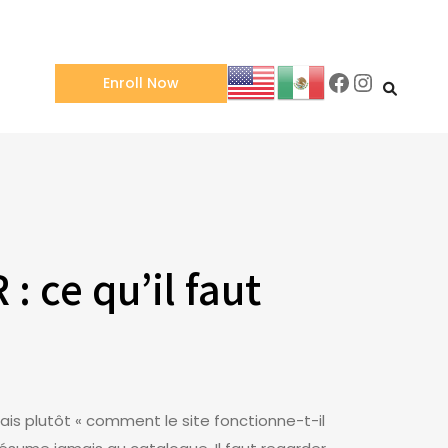
Facebook
Instagra
Enroll Now
: ce qu’il faut
ais plutôt « comment le site fonctionne-t-il