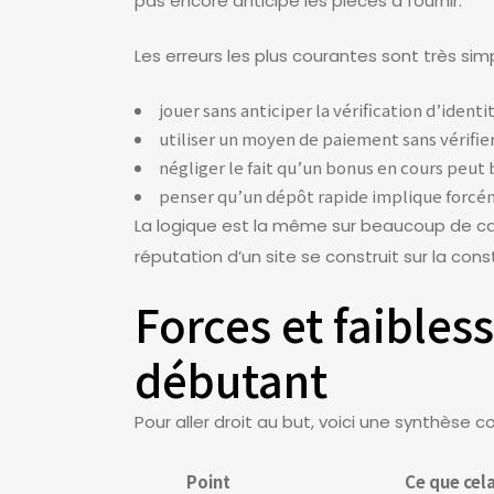
pas encore anticipé les pièces à fournir.
Les erreurs les plus courantes sont très simp
jouer sans anticiper la vérification d’identit
utiliser un moyen de paiement sans vérifier 
négliger le fait qu’un bonus en cours peut
penser qu’un dépôt rapide implique forcém
La logique est la même sur beaucoup de casi
réputation d’un site se construit sur la co
Forces et faibles
débutant
Pour aller droit au but, voici une synthèse
Point
Ce que cel