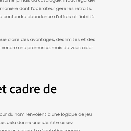
 résume jamais au catalogue. Il faut regarder
a manière dont l’opérateur gère les retraits.
de confondre abondance d’offres et fiabilité
vue claire des avantages, des limites et des
 de vendre une promesse, mais de vous aider
et cadre de
our du nom renvoient à une logique de jeu
ique, cela donne une identité assez
 juger un casino. La réputation repose