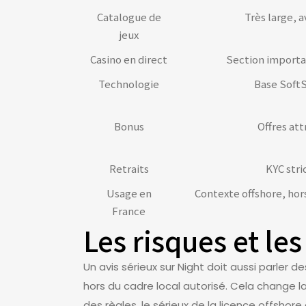
Catalogue de
Très large, 
jeux
Casino en direct
Section importa
Technologie
Base Soft
Bonus
Offres at
Retraits
KYC stri
Usage en
Contexte offshore, hors
France
Les risques et le
Un avis sérieux sur Night doit aussi parler 
hors du cadre local autorisé. Cela change la
des règles, le sérieux de la licence offshore e