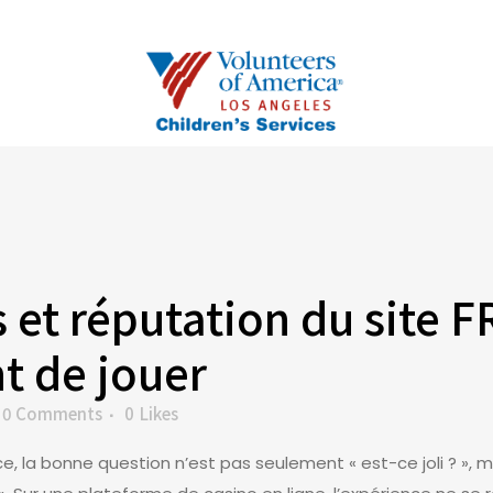
 et réputation du site FR 
t de jouer
0 Comments
0
Likes
e, la bonne question n’est pas seulement « est-ce joli ? », m