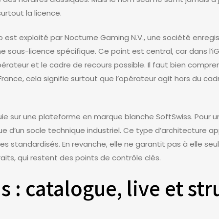
surtout la licence.
o est exploité par Nocturne Gaming N.V., une société enregi
e sous-licence spécifique. Ce point est central, car dans l’iG
opérateur et le cadre de recours possible. Il faut bien comp
rance, cela signifie surtout que l’opérateur agit hors du cad
puie sur une plateforme en marque blanche SoftSwiss. Pour un
ue d’un socle technique industriel. Ce type d’architecture a
s standardisés. En revanche, elle ne garantit pas à elle seu
aits, qui restent des points de contrôle clés.
us : catalogue, live et st