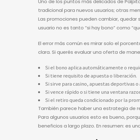
Uno de los puntos más delicados de Palpito
tradicional para nuevos usuarios; otras menc
Las promociones pueden cambiar, quedar se
usuario no es tanto “si hay bono” como “q
El error más común es mirar solo el porce
clara. Si querés evaluar una oferta de mane
Si el bono aplica automáticamente o requi
Si tiene requisito de apuesta o liberación.
Si sirve para casino, apuestas deportivas o
Si vence rápido o si tiene una ventana razo
Si el retiro queda condicionado por la pro
También parece haber una estrategia de r
Para algunos usuarios esto es bueno, porq
beneficios a largo plazo. En resumen: es u