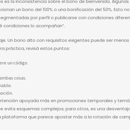
s es la inconsistencia sobre el bono de bienvenida. Algunas
ionan un bono del 100% o una bonificación del 50%. Esto no es
gmentadas por perfil o publicarse con condiciones diferent
ué condiciones lo acompañan”.
ntaje. Un bono alto con requisitos exigentes puede ser men
ra práctica, revisá estos puntos:
ere un código.
 ambas cosas.
nable.
moción.
etención apoyada más en promociones temporales y temáti
ue evita esquemas complejos; para otros, es una desventaja
na plataforma que parece apostar más a la rotación de campa