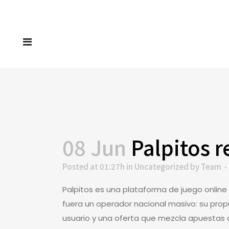
08 Jun
Palpitos r
Posted at 01:27h
in
Uncategorized
by
Team
Palpitos es una plataforma de juego online
fuera un operador nacional masivo: su pro
usuario y una oferta que mezcla apuestas d