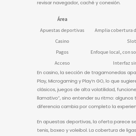
revisar navegador, caché y conexión.
Área
Apuestas deportivas
Amplia cobertura de
Casino
Slot
Pagos
Enfoque local, con 
Acceso
Interfaz s
En casino, la sección de tragamonedas apa
Play, Microgaming y Play’n GO, lo que sugie
clásicos, juegos de alta volatilidad, funcion
llamativo”, sino entender su ritmo: algun
diferencia cambia por completo la experie
En apuestas deportivas, la oferta parece s
tenis, boxeo y voleibol. La cobertura de lig