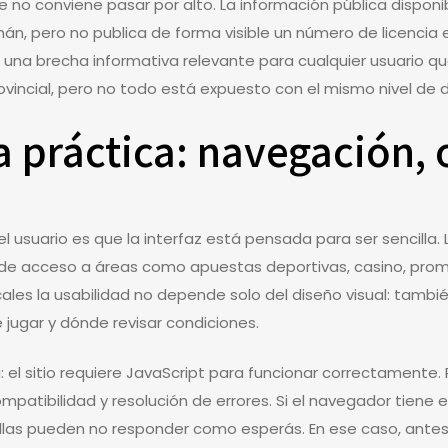
o conviene pasar por alto. La información pública disponible
án, pero no publica de forma visible un número de licencia es
a una brecha informativa relevante para cualquier usuario que 
ovincial, pero no todo está expuesto con el mismo nivel de d
 práctica: navegación, o
l usuario es que la interfaz está pensada para ser sencilla.
a de acceso a áreas como apuestas deportivas, casino, prom
ales la usabilidad no depende solo del diseño visual: tamb
jugar y dónde revisar condiciones.
 el sitio requiere JavaScript para funcionar correctamente.
mpatibilidad y resolución de errores. Si el navegador tiene 
allas pueden no responder como esperás. En ese caso, antes 