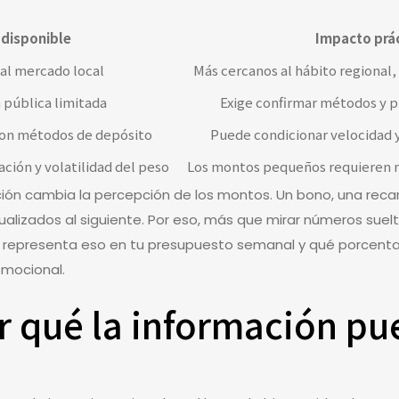
 disponible
Impacto prác
al mercado local
Más cercanos al hábito regional
 pública limitada
Exige confirmar métodos y p
con métodos de depósito
Puede condicionar velocidad 
lación y volatilidad del peso
Los montos pequeños requieren má
lación cambia la percepción de los montos. Un bono, una re
alizados al siguiente. Por eso, más que mirar números suel
o representa eso en tu presupuesto semanal y qué porcentaj
omocional.
 qué la información pu