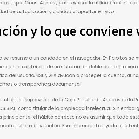
s específicos. Aun así, para evaluar la utilidad real no al
d de actualización y claridad al apostar en vivo.
ción y lo que conviene v
o se resume a un candado en el navegador. En Palpitos se m
también la existencia de un sistema de doble autenticación
ítica del usuario. SSL y 2FA ayudan a proteger la cuenta, aun
clamos o transparencia documental.
es el eje. La supervisión de la Caja Popular de Ahorros de la
OS S.R.L. como titular de la propiedad intelectual. Sin emba
sos principiante, el hábito correcto no es asumir que todo est
nte publicada y cuál no. Esa diferencia te ayuda a detectar