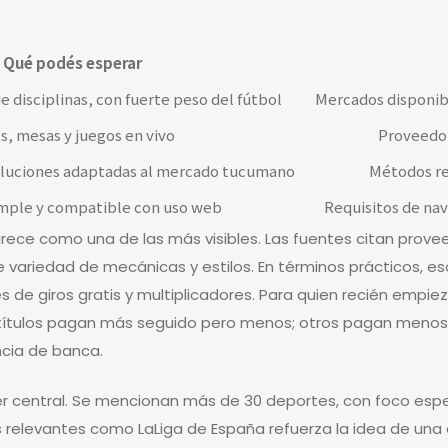
Qué podés esperar
 disciplinas, con fuerte peso del fútbol
Mercados disponible
s, mesas y juegos en vivo
Proveedor
soluciones adaptadas al mercado tucumano
Métodos re
imple y compatible con uso web
Requisitos de na
rece como una de las más visibles. Las fuentes citan prov
re variedad de mecánicas y estilos. En términos prácticos, es
es de giros gratis y multiplicadores. Para quien recién empiez
os títulos pagan más seguido pero menos; otros pagan menos
ncia de banca.
er central. Se mencionan más de 30 deportes, con foco esp
as relevantes como LaLiga de España refuerza la idea de una 