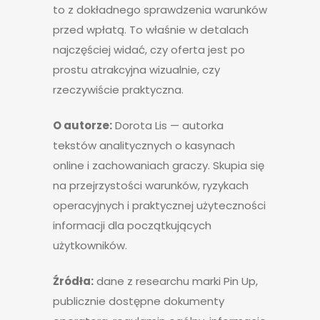
to z dokładnego sprawdzenia warunków
przed wpłatą. To właśnie w detalach
najczęściej widać, czy oferta jest po
prostu atrakcyjna wizualnie, czy
rzeczywiście praktyczna.
O autorze:
Dorota Lis — autorka
tekstów analitycznych o kasynach
online i zachowaniach graczy. Skupia się
na przejrzystości warunków, ryzykach
operacyjnych i praktycznej użyteczności
informacji dla początkujących
użytkowników.
Źródła:
dane z researchu marki Pin Up,
publicznie dostępne dokumenty