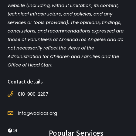
website (including, without limitation, its content,
technical infrastructure, and policies, and any
services or tools provided). The opinions, findings,
conclusions, and recommendations expressed are
those of Volunteers of America Los Angeles and do
not necessarily reflect the views of the
Administration for Children and Families and the
Office of Head Start.
Contact details
818-980-2287
info@voalacs.org
Popular Services
Facebook
Instagram