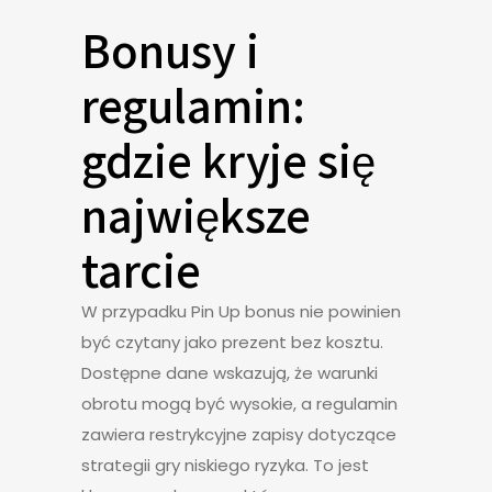
Bonusy i
regulamin:
gdzie kryje się
największe
tarcie
W przypadku Pin Up bonus nie powinien
być czytany jako prezent bez kosztu.
Dostępne dane wskazują, że warunki
obrotu mogą być wysokie, a regulamin
zawiera restrykcyjne zapisy dotyczące
strategii gry niskiego ryzyka. To jest