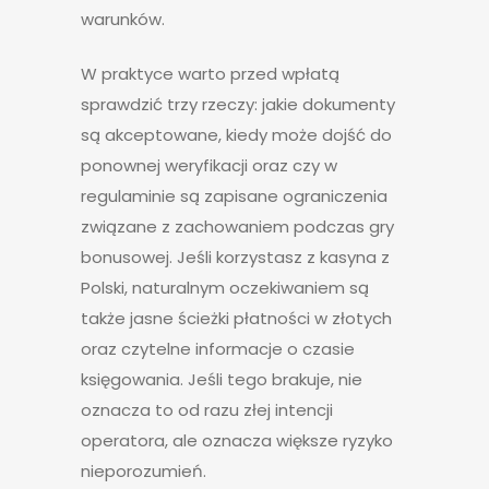
warunków.
W praktyce warto przed wpłatą
sprawdzić trzy rzeczy: jakie dokumenty
są akceptowane, kiedy może dojść do
ponownej weryfikacji oraz czy w
regulaminie są zapisane ograniczenia
związane z zachowaniem podczas gry
bonusowej. Jeśli korzystasz z kasyna z
Polski, naturalnym oczekiwaniem są
także jasne ścieżki płatności w złotych
oraz czytelne informacje o czasie
księgowania. Jeśli tego brakuje, nie
oznacza to od razu złej intencji
operatora, ale oznacza większe ryzyko
nieporozumień.