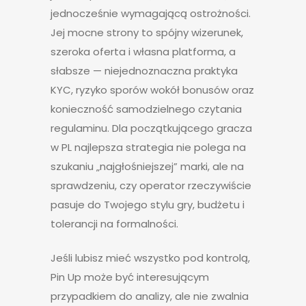
jednocześnie wymagającą ostrożności.
Jej mocne strony to spójny wizerunek,
szeroka oferta i własna platforma, a
słabsze — niejednoznaczna praktyka
KYC, ryzyko sporów wokół bonusów oraz
konieczność samodzielnego czytania
regulaminu. Dla początkującego gracza
w PL najlepsza strategia nie polega na
szukaniu „najgłośniejszej” marki, ale na
sprawdzeniu, czy operator rzeczywiście
pasuje do Twojego stylu gry, budżetu i
tolerancji na formalności.
Jeśli lubisz mieć wszystko pod kontrolą,
Pin Up może być interesującym
przypadkiem do analizy, ale nie zwalnia