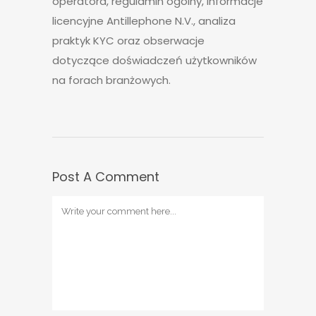
operatora, regulamin ogólny, informacje
licencyjne Antillephone N.V., analiza
praktyk KYC oraz obserwacje
dotyczące doświadczeń użytkowników
na forach branżowych.
Post A Comment