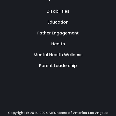
Disabilities
Education
Father Engagement
Health
Mental Health Wellness
Parent Leadership
Copyright © 2014-2024 Volunteers of America Los Angeles