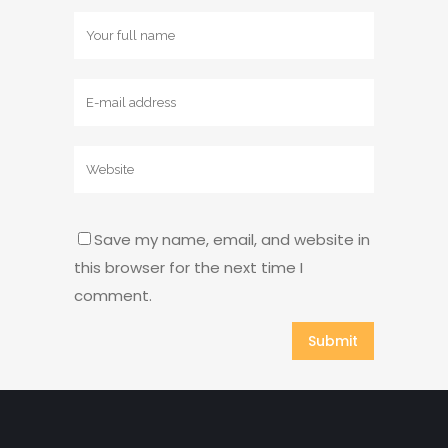
Save my name, email, and website in
this browser for the next time I
comment.