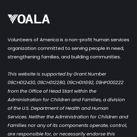
Volunteers of America is a non-profit human services
organization committed to serving people in need,
strengthening families, and building communities.
This website is supported by Grant Number
09CH012430, 09CH012280, 09CH011692, 09HP000222
from the Office of Head Start within the
Administration for Children and Families, a division
of the U.S. Department of Health and Human
Services. Neither the Administration for Children and
Families nor any of its components operate, control,
are responsible for, or necessarily endorse this