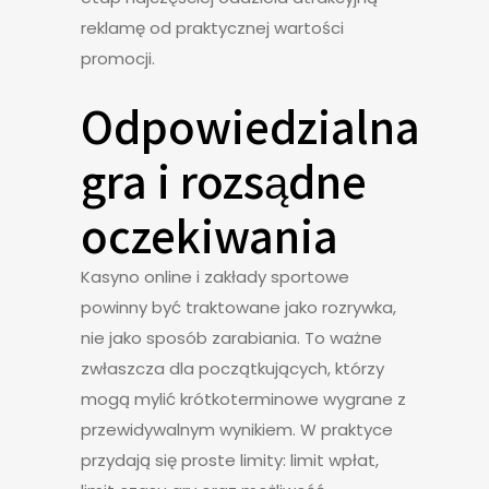
reklamę od praktycznej wartości
promocji.
Odpowiedzialna
gra i rozsądne
oczekiwania
Kasyno online i zakłady sportowe
powinny być traktowane jako rozrywka,
nie jako sposób zarabiania. To ważne
zwłaszcza dla początkujących, którzy
mogą mylić krótkoterminowe wygrane z
przewidywalnym wynikiem. W praktyce
przydają się proste limity: limit wpłat,