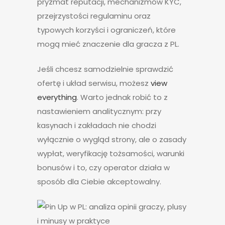
pryzmat reputacji, mechanizmów KYC,
przejrzystości regulaminu oraz
typowych korzyści i ograniczeń, które
mogą mieć znaczenie dla gracza z PL.
Jeśli chcesz samodzielnie sprawdzić
ofertę i układ serwisu, możesz
view
everything
. Warto jednak robić to z
nastawieniem analitycznym: przy
kasynach i zakładach nie chodzi
wyłącznie o wygląd strony, ale o zasady
wypłat, weryfikację tożsamości, warunki
bonusów i to, czy operator działa w
sposób dla Ciebie akceptowalny.