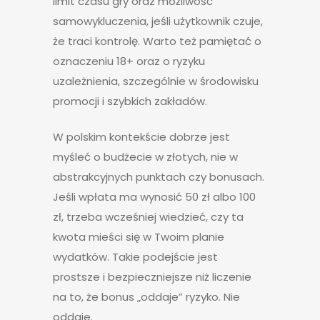
limit czasu gry oraz możliwość
samowykluczenia, jeśli użytkownik czuje,
że traci kontrolę. Warto też pamiętać o
oznaczeniu 18+ oraz o ryzyku
uzależnienia, szczególnie w środowisku
promocji i szybkich zakładów.
W polskim kontekście dobrze jest
myśleć o budżecie w złotych, nie w
abstrakcyjnych punktach czy bonusach.
Jeśli wpłata ma wynosić 50 zł albo 100
zł, trzeba wcześniej wiedzieć, czy ta
kwota mieści się w Twoim planie
wydatków. Takie podejście jest
prostsze i bezpieczniejsze niż liczenie
na to, że bonus „oddaje” ryzyko. Nie
oddaje.