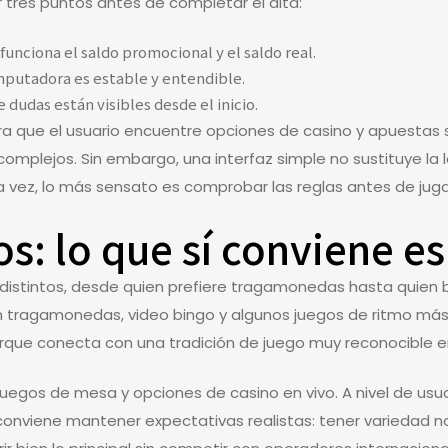
r tres puntos antes de completar el alta:
funciona el saldo promocional y el saldo real.
mputadora es estable y entendible.
e dudas están visibles desde el inicio.
ra que el usuario encuentre opciones de casino y apuestas 
omplejos. Sin embargo, una interfaz simple no sustituye la le
 vez, lo más sensato es comprobar las reglas antes de juga
s: lo que sí conviene e
es distintos, desde quien prefiere tragamonedas hasta quien
n tragamonedas, video bingo y algunos juegos de ritmo más 
orque conecta con una tradición de juego muy reconocible en
juegos de mesa y opciones de casino en vivo. A nivel de usu
 conviene mantener expectativas realistas: tener variedad 