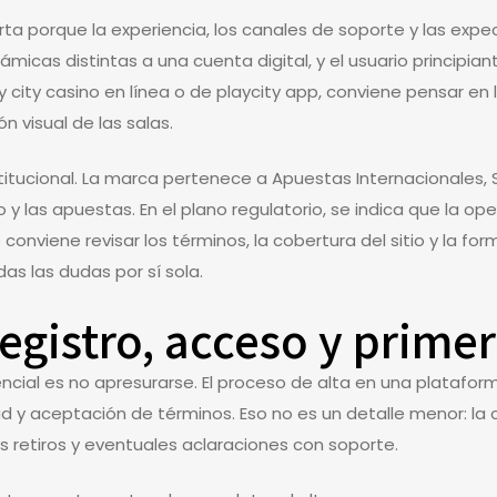
ta porque la experiencia, los canales de soporte y las exp
námicas distintas a una cuenta digital, y el usuario princi
y city casino en línea o de playcity app, conviene pensar en 
n visual de las salas.
itucional. La marca pertenece a Apuestas Internacionales, 
o y las apuestas. En el plano regulatorio, se indica que la 
e conviene revisar los términos, la cobertura del sitio y la f
das las dudas por sí sola.
gistro, acceso y prime
sencial es no apresurarse. El proceso de alta en una platafo
ad y aceptación de términos. Eso no es un detalle menor: la 
os retiros y eventuales aclaraciones con soporte.