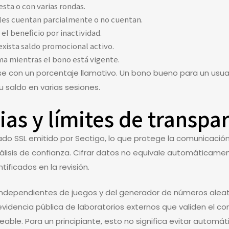
esta o con varias rondas.
les cuentan parcialmente o no cuentan.
 el beneficio por inactividad.
 exista saldo promocional activo.
a mientras el bono está vigente.
se con un porcentaje llamativo. Un bono bueno para un usua
su saldo en varias sesiones.
ias y límites de transpa
frado SSL emitido por Sectigo, lo que protege la comunicación 
isis de confianza. Cifrar datos no equivale automáticamente
ificados en la revisión.
independientes de juegos y del generador de números aleator
 evidencia pública de laboratorios externos que validen el c
eable. Para un principiante, esto no significa evitar autom