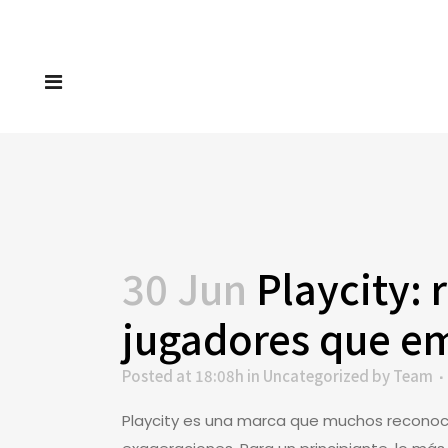
30 Jun
Playcity: 
jugadores que e
Posted at 18:08h
in
Uncategorized
by
Team
Playcity es una marca que muchos reconocen