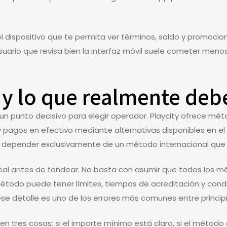
 dispositivo que te permita ver términos, saldo y promocion
uario que revisa bien la interfaz móvil suele cometer menos
 y lo que realmente deb
un punto decisivo para elegir operador. Playcity ofrece mé
 y pagos en efectivo mediante alternativas disponibles en el
as depender exclusivamente de un método internacional que 
ro real antes de fondear. No basta con asumir que todos los 
odo puede tener límites, tiempos de acreditación y condic
 ese detalle es uno de los errores más comunes entre princip
 en tres cosas: si el importe mínimo está claro, si el métod