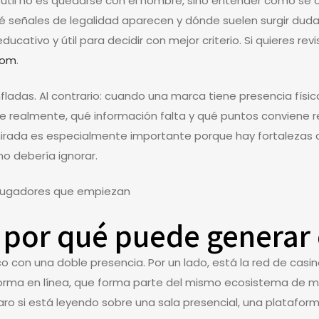
 útil no es quedarse con el nombre, sino entender cómo se o
señales de legalidad aparecen y dónde suelen surgir dudas 
ucativo y útil para decidir con mejor criterio. Si quieres re
.com
.
ladas. Al contrario: cuando una marca tiene presencia física y
e realmente, qué información falta y qué puntos conviene re
 mirada es especialmente importante porque hay fortalezas 
o debería ignorar.
y por qué puede generar
o con una doble presencia. Por un lado, está la red de casi
forma en línea, que forma parte del mismo ecosistema de m
o si está leyendo sobre una sala presencial, una plataforma