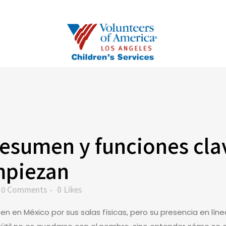
resumen y funciones cla
mpiezan
0 Comments
0
Likes
 en México por sus salas físicas, pero su presencia en líne