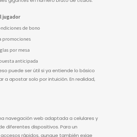
les gigantes en número bruto de títulos.
l jugador
condiciones de bono
ra promociones
eglas por mesa
apuesta anticipada
so puede ser útil si ya entiende lo básico
 a apostar solo por intuición. En realidad,
 una navegación web adaptada a celulares y
de diferentes dispositivos. Para un
r accesos rápidos, aunque también exige