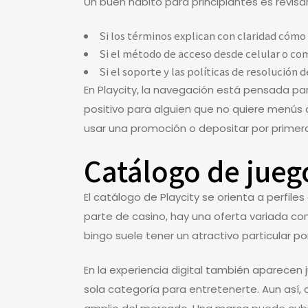
Un buen hábito para principiantes es revisa
Si los términos explican con claridad cómo 
Si el método de acceso desde celular o co
Si el soporte y las políticas de resolución d
En Playcity, la navegación está pensada pa
positivo para alguien que no quiere menús c
usar una promoción o depositar por primera
Catálogo de juego
El catálogo de Playcity se orienta a perfil
parte de casino, hay una oferta variada co
bingo suele tener un atractivo particular p
En la experiencia digital también aparecen 
sola categoría para entretenerte. Aun así,