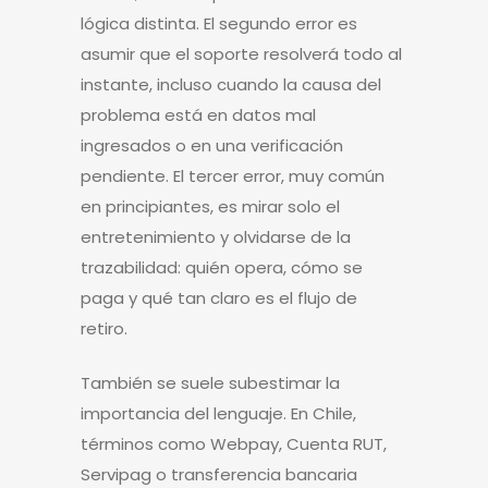
lógica distinta. El segundo error es
asumir que el soporte resolverá todo al
instante, incluso cuando la causa del
problema está en datos mal
ingresados o en una verificación
pendiente. El tercer error, muy común
en principiantes, es mirar solo el
entretenimiento y olvidarse de la
trazabilidad: quién opera, cómo se
paga y qué tan claro es el flujo de
retiro.
También se suele subestimar la
importancia del lenguaje. En Chile,
términos como Webpay, Cuenta RUT,
Servipag o transferencia bancaria