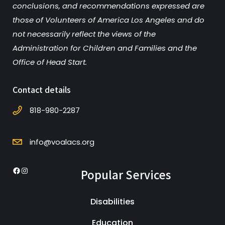
conclusions, and recommendations expressed are
those of Volunteers of America Los Angeles and do
not necessarily reflect the views of the
Administration for Children and Families and the
Office of Head Start.
Contact details
818-980-2287
info@voalacs.org
Popular Services
Facebook
Instagram
Disabilities
Education