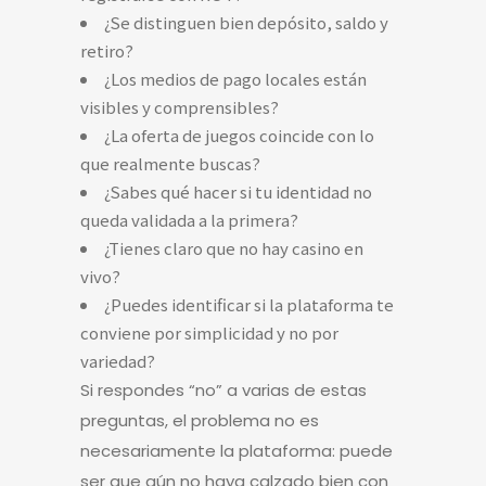
¿Se distinguen bien depósito, saldo y
retiro?
¿Los medios de pago locales están
visibles y comprensibles?
¿La oferta de juegos coincide con lo
que realmente buscas?
¿Sabes qué hacer si tu identidad no
queda validada a la primera?
¿Tienes claro que no hay casino en
vivo?
¿Puedes identificar si la plataforma te
conviene por simplicidad y no por
variedad?
Si respondes “no” a varias de estas
preguntas, el problema no es
necesariamente la plataforma: puede
ser que aún no haya calzado bien con