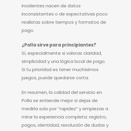
incidentes nacen de datos
inconsistentes o de expectativas poco
realistas sobre tiempos y formatos de
pago.
¿Polla sirve para principiantes?
Sí, especialmente si valoras claridad,
simplicidad y una lógica local de pago.
Si tu prioridad es tener muchísimos
juegos, puede quedarse corta.
En resumen, la calidad del servicio en
Polla se entiende mejor si dejas de
medirla solo por “rapidez” y empiezas a
mirar la experiencia completa: registro,
pagos, identidad, resolución de dudas y