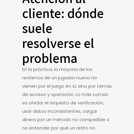
cliente: dónde
suele
resolverse el
problema
En la práctica, la mayoría de los
reclamos de un jugador nuevo no
vienen por el juego en sí, sino por temas
de acceso y operación. Lo más común
es olvidar el requisito de verificación,
usar datos inconsistentes, cargar
dinero por un método no compatible o
no entender por qué un retiro no