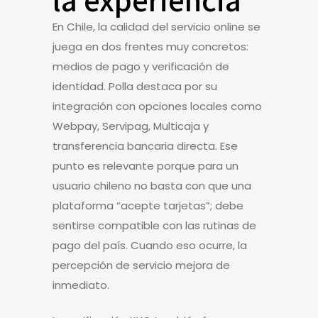
En Chile, la calidad del servicio online se
juega en dos frentes muy concretos:
medios de pago y verificación de
identidad. Polla destaca por su
integración con opciones locales como
Webpay, Servipag, Multicaja y
transferencia bancaria directa. Ese
punto es relevante porque para un
usuario chileno no basta con que una
plataforma “acepte tarjetas”; debe
sentirse compatible con las rutinas de
pago del país. Cuando eso ocurre, la
percepción de servicio mejora de
inmediato.