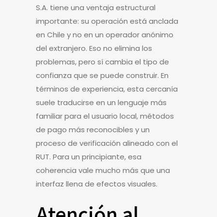
S.A. tiene una ventaja estructural
importante: su operación está anclada
en Chile y no en un operador anónimo
del extranjero. Eso no elimina los
problemas, pero sí cambia el tipo de
confianza que se puede construir. En
términos de experiencia, esta cercanía
suele traducirse en un lenguaje más
familiar para el usuario local, métodos
de pago más reconocibles y un
proceso de verificación alineado con el
RUT. Para un principiante, esa
coherencia vale mucho más que una
interfaz llena de efectos visuales.
Atención al