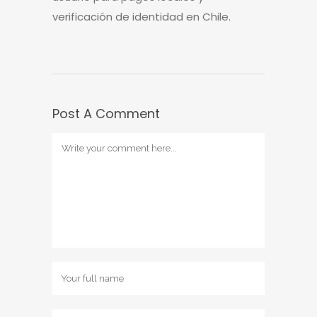
verificación de identidad en Chile.
Post A Comment