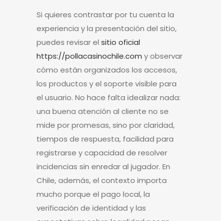
Si quieres contrastar por tu cuenta la
experiencia y la presentación del sitio,
puedes revisar el
sitio oficial
https://pollacasinochile.com
y observar
cómo están organizados los accesos,
los productos y el soporte visible para
el usuario. No hace falta idealizar nada:
una buena atención al cliente no se
mide por promesas, sino por claridad,
tiempos de respuesta, facilidad para
registrarse y capacidad de resolver
incidencias sin enredar al jugador. En
Chile, además, el contexto importa
mucho porque el pago local, la
verificación de identidad y las