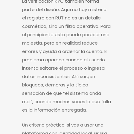
La verificación KYC también forma
parte del diseño. Aquí no hay misterio:
el registro con RUT no es un detalle
cosmético, sino un filtro operativo. Para
el principiante esto puede parecer una
molestia, pero en realidad reduce
errores y ayuda a ordenar la cuenta. El
problema aparece cuando el usuario
intenta saltarse el proceso o ingresa
datos inconsistentes. Ahí surgen
bloqueos, demoras y la típica
sensación de que “el sistema anda
mal”, cuando muchas veces lo que falla
es la información entregada.
Un criterio práctico: si vas a usar una
plataforma con identidad local, revisa