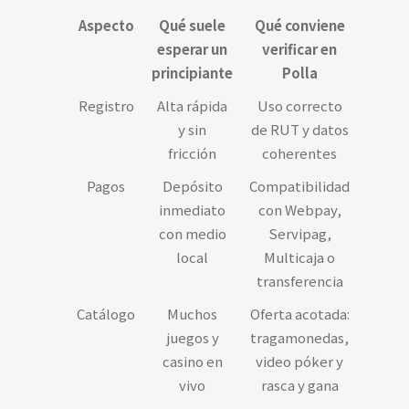
Aspecto
Qué suele
Qué conviene
esperar un
verificar en
principiante
Polla
Registro
Alta rápida
Uso correcto
y sin
de RUT y datos
fricción
coherentes
Pagos
Depósito
Compatibilidad
inmediato
con Webpay,
con medio
Servipag,
local
Multicaja o
transferencia
Catálogo
Muchos
Oferta acotada:
juegos y
tragamonedas,
casino en
video póker y
vivo
rasca y gana