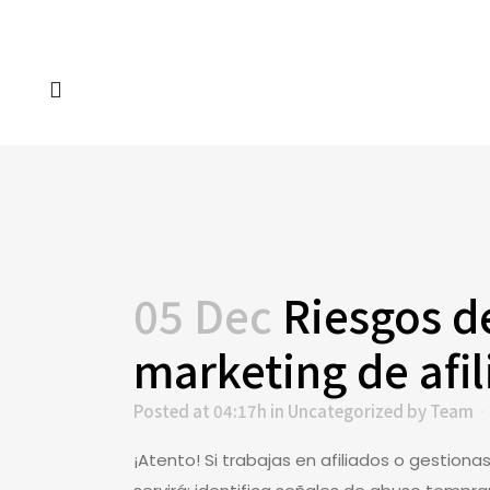
05 Dec
Riesgos de
marketing de afil
Posted at 04:17h
in
Uncategorized
by
Team
¡Atento! Si trabajas en afiliados o gestion