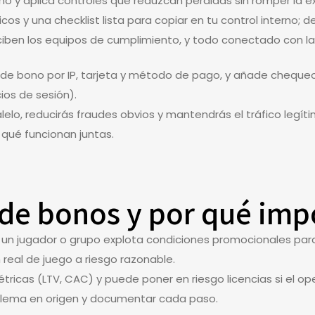
no y aplica controles que reduzcan pérdidas sin romper la ex
cos y una checklist lista para copiar en tu control interno
ben los equipos de cumplimiento, y todo conectado con la 
 de bono por IP, tarjeta y método de pago, y añade cheque
ios de sesión).
lelo, reducirás fraudes obvios y mantendrás el tráfico leg
qué funcionan juntas.
 de bonos y por qué imp
 un jugador o grupo explota condiciones promocionales para
n real de juego a riesgo razonable.
étricas (LTV, CAC) y puede poner en riesgo licencias si el
blema en origen y documentar cada paso.