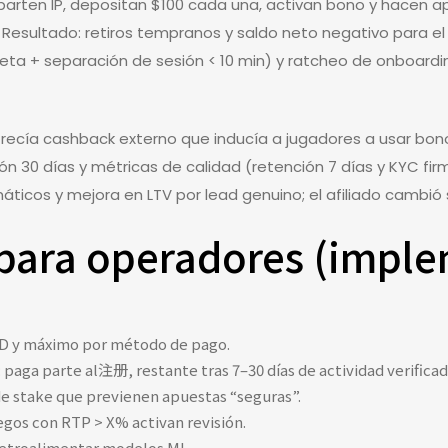
mparten IP, depositan $100 cada una, activan bono y hacen 
to. Resultado: retiros tempranos y saldo neto negativo para el
eta + separación de sesión < 10 min) y ratcheo de onboardin
do ofrecía cashback externo que inducía a jugadores a usar 
 30 días y métricas de calidad (retención 7 días y KYC fir
icos y mejora en LTV por lead genuino; el afiliado cambió 
 para operadores (impl
/ID y máximo por método de pago.
: paga parte al注册, restante tras 7–30 días de actividad verificad
de stake que previenen apuestas “seguras”.
uegos con RTP > X% activan revisión.
 retroalimentar modelos ML.