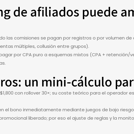
g de afiliados puede amp
ando las comisiones se pagan por registros o por volumen de 
uentas múltiples, collusión entre grupos).
e pagar por CPA puro a esquemas mixtos (CPA + retención/v
as.
os: un mini-cálculo par
1,800 con rollover 30×; su coste teórico para el operador e
rten el bono inmediatamente mediante juegos de bajo riesgo/
romocional liberado; por eso el ajuste de reglas y la monit