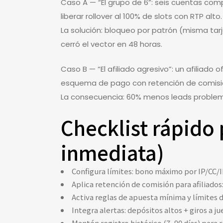
Caso A — “El grupo de 6”: seis cuentas co
liberar rollover al 100% de slots con RTP al
La solución: bloqueo por patrón (misma tarj
cerró el vector en 48 horas.
Caso B — “El afiliado agresivo”: un afilia
esquema de pago con retención de comisión
La consecuencia: 60% menos leads problemát
Checklist rápido
inmediata)
Configura límites: bono máximo por IP/CC
Aplica retención de comisión para afiliados
Activa reglas de apuesta mínima y límites 
Integra alertas: depósitos altos + giros a j
Mantén registro histórico (7–90 días) para