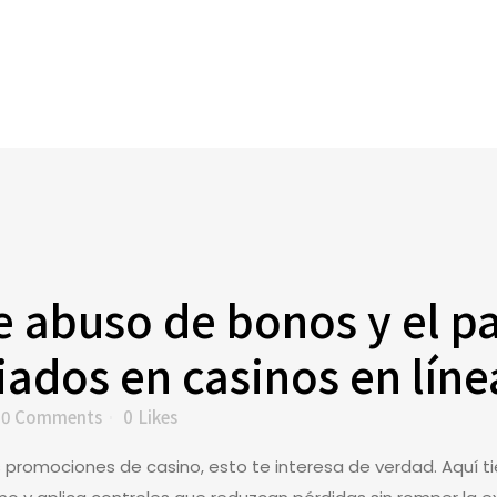
 abuso de bonos y el pa
iados en casinos en líne
0 Comments
0
Likes
as promociones de casino, esto te interesa de verdad. Aquí t