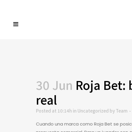
30 Jun
Roja Bet: 
real
Posted at 10:14h
in
Uncategorized
by
Team
Cuando una marca como Roja Bet se posicion