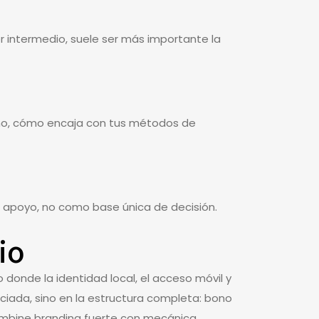
r intermedio, suele ser más importante la
ltimo, cómo encaja con tus métodos de
o apoyo, no como base única de decisión.
io
donde la identidad local, el acceso móvil y
nciada, sino en la estructura completa: bono
 combine branding fuerte con mecánica