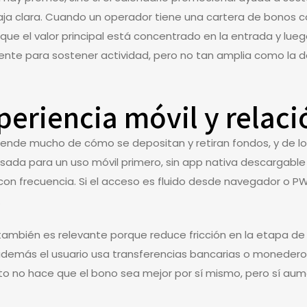
aja clara. Cuando un operador tiene una cartera de bonos c
ue el valor principal está concentrado en la entrada y lueg
iente para sostener actividad, pero no tan amplia como la 
periencia móvil y relac
epende mucho de cómo se depositan y retiran fondos, y de lo 
nsada para un uso móvil primero, sin app nativa descargable
con frecuencia. Si el acceso es fluido desde navegador o PW
.
ambién es relevante porque reduce fricción en la etapa de
 además el usuario usa transferencias bancarias o monederos
to no hace que el bono sea mejor por sí mismo, pero sí aume