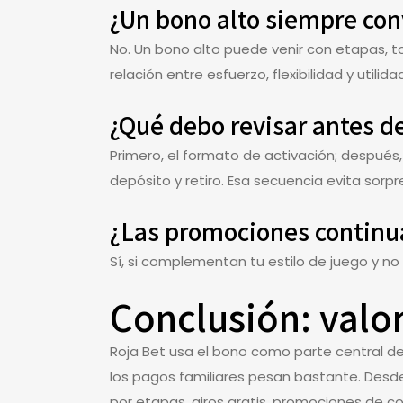
¿Un bono alto siempre con
No. Un bono alto puede venir con etapas, to
relación entre esfuerzo, flexibilidad y utilida
¿Qué debo revisar antes d
Primero, el formato de activación; después,
depósito y retiro. Esa secuencia evita sorpr
¿Las promociones continua
Sí, si complementan tu estilo de juego y n
Conclusión: valor 
Roja Bet usa el bono como parte central de
los pagos familiares pesan bastante. Desde 
por etapas, giros gratis, promociones de c