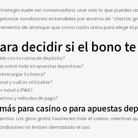
 estrategia suele ser conservadora: usar solo lo que puedes
 priorizar condiciones entendibles por encima de “ofertas gr
amienta de arranque que como razón única para elegir la 
ara decidir si el bono t
ide con tu rutina de depósito?
egas sobre todo en apuestas deportivas?
sobrecargar tu banca?
nal y cuál es utilizable?
r móvil o PWA?
retiros y métodos de pago?
 más para casino o para apuestas dep
tivo. Los giros gratis favorecen más el casino, mientras q
ondiciones no limiten demasiado el uso.