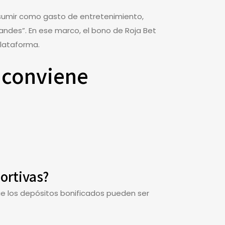
 asumir como gasto de entretenimiento,
andes”. En ese marco, el bono de Roja Bet
plataforma.
e conviene
ortivas?
ue los depósitos bonificados pueden ser