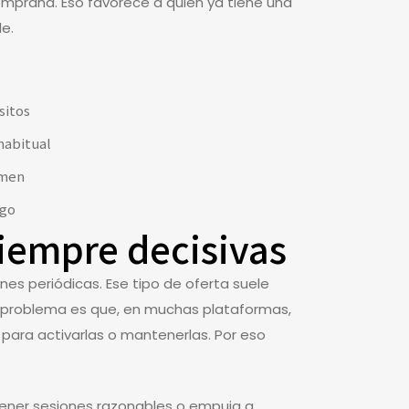
emprana. Eso favorece a quien ya tiene una
e.
sitos
habitual
umen
sgo
siempre decisivas
es periódicas. Ese tipo de oferta suele
l problema es que, en muchas plataformas,
ara activarlas o mantenerlas. Por eso
stener sesiones razonables o empuja a