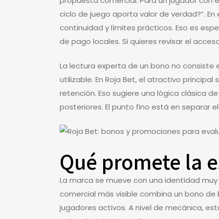
propuesta comercial. Para un jugador con ex
ciclo de juego aporta valor de verdad?”. En
continuidad y límites prácticos. Eso es e
de pago locales. Si quieres revisar el acce
La lectura experta de un bono no consiste 
utilizable. En Roja Bet, el atractivo princ
retención. Eso sugiere una lógica clásica de
posteriores. El punto fino está en separar e
Qué promete la e
La marca se mueve con una identidad muy r
comercial más visible combina un bono de b
jugadores activos. A nivel de mecánica, est