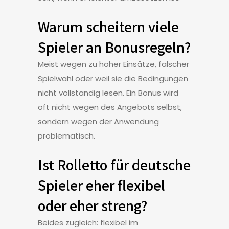
Warum scheitern viele
Spieler an Bonusregeln?
Meist wegen zu hoher Einsätze, falscher
Spielwahl oder weil sie die Bedingungen
nicht vollständig lesen. Ein Bonus wird
oft nicht wegen des Angebots selbst,
sondern wegen der Anwendung
problematisch.
Ist Rolletto für deutsche
Spieler eher flexibel
oder eher streng?
Beides zugleich: flexibel im