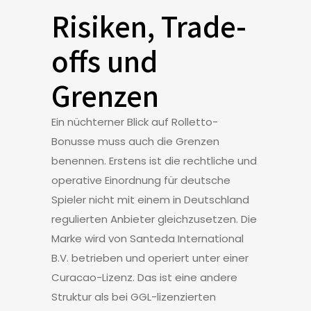
Risiken, Trade-
offs und
Grenzen
Ein nüchterner Blick auf Rolletto-
Bonusse muss auch die Grenzen
benennen. Erstens ist die rechtliche und
operative Einordnung für deutsche
Spieler nicht mit einem in Deutschland
regulierten Anbieter gleichzusetzen. Die
Marke wird von Santeda International
B.V. betrieben und operiert unter einer
Curacao-Lizenz. Das ist eine andere
Struktur als bei GGL-lizenzierten