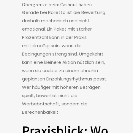
Obergrenze beim Cashout haben.
Gerade bei Rolletto ist die Bewertung
deshalb mechanisch und nicht
emotional. Ein Paket mit starker
Prozentzahl kann in der Praxis
mittelmäßig sein, wenn die
Bedingungen streng sind. Umgekehrt
kann eine kleinere Aktion nützlich sein,
wenn sie sauber zu einem ohnehin
geplanten Einzahlungsrhythmus passt.
Wer häufiger mit höheren Beträgen
spielt, bewertet nicht die
Werbebotschaft, sondern die
Berechenbarkeit.
Praxisblick: Wo