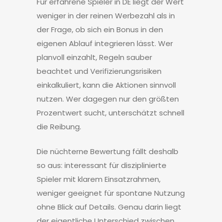
Für erfahrene Spieler in DE liegt der Wert
weniger in der reinen Werbezahl als in
der Frage, ob sich ein Bonus in den
eigenen Ablauf integrieren lässt. Wer
planvoll einzahlt, Regeln sauber
beachtet und Verifizierungsrisiken
einkalkuliert, kann die Aktionen sinnvoll
nutzen. Wer dagegen nur den größten
Prozentwert sucht, unterschätzt schnell
die Reibung.
Die nüchterne Bewertung fällt deshalb
so aus: interessant für disziplinierte
Spieler mit klarem Einsatzrahmen,
weniger geeignet für spontane Nutzung
ohne Blick auf Details. Genau darin liegt
der eigentliche Unterschied zwischen