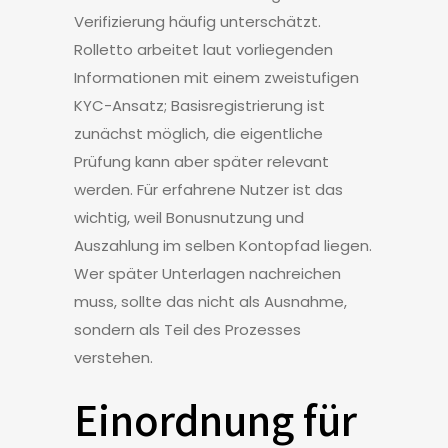
Verifizierung häufig unterschätzt.
Rolletto arbeitet laut vorliegenden
Informationen mit einem zweistufigen
KYC-Ansatz; Basisregistrierung ist
zunächst möglich, die eigentliche
Prüfung kann aber später relevant
werden. Für erfahrene Nutzer ist das
wichtig, weil Bonusnutzung und
Auszahlung im selben Kontopfad liegen.
Wer später Unterlagen nachreichen
muss, sollte das nicht als Ausnahme,
sondern als Teil des Prozesses
verstehen.
Einordnung für