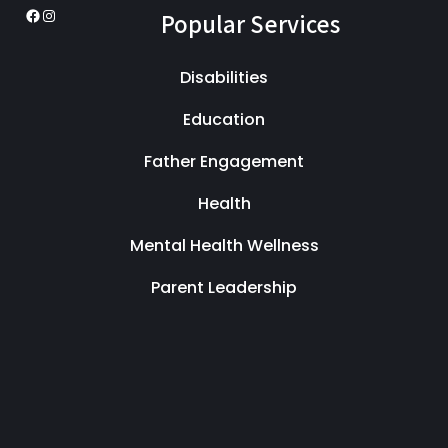
Popular Services
Facebook
Instagram
Disabilities
Education
Father Engagement
Health
Mental Health Wellness
Parent Leadership