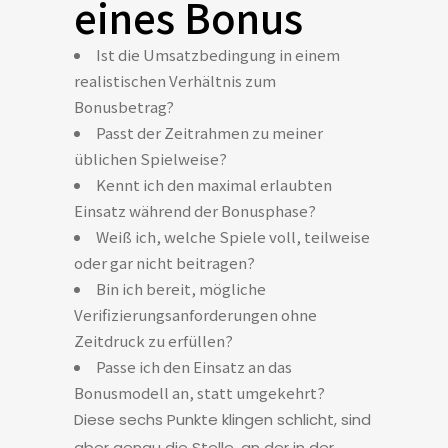
eines Bonus
Ist die Umsatzbedingung in einem
realistischen Verhältnis zum
Bonusbetrag?
Passt der Zeitrahmen zu meiner
üblichen Spielweise?
Kennt ich den maximal erlaubten
Einsatz während der Bonusphase?
Weiß ich, welche Spiele voll, teilweise
oder gar nicht beitragen?
Bin ich bereit, mögliche
Verifizierungsanforderungen ohne
Zeitdruck zu erfüllen?
Passe ich den Einsatz an das
Bonusmodell an, statt umgekehrt?
Diese sechs Punkte klingen schlicht, sind
aber genau die Stelle, an der in der