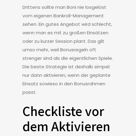
Drittens sollte man Boni nie losgelöst
vom eigenen Bankroll-Management
sehen. Ein gutes Angebot wird schlecht,
wenn man es mit zu großen Einsätzen
oder zu kurzer Session plant. Das gilt
umso mehr, weil Bonusregeln oft
strenger sind als die eigentlichen Spiele.
Die beste Strategie ist deshalb simpel:
nur dann aktivieren, wenn der geplante
Einsatz sowieso in den Bonusrahmen
passt.
Checkliste vor
dem Aktivieren