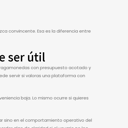
zca convincente. Esa es la diferencia entre
 ser útil
ar tragamonedas con presupuesto acotado y
de servir si valoras una plataforma con
nveniencia baja. Lo mismo ocurre si quieres
lar sino en el comportamiento operativo del