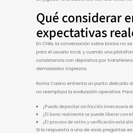
Qué considerar en
expectativas real
En Chile, la conversación sobre bonos no 
para el usuario local, y cuando una platafo
consistencia con depósitos por transferenci
demasiados tropiezos.
Roma Casino enfrenta un punto delicado de
no reemplaza la evaluación operativa. Para
¿Puedo depositar sin fricción innecesaria d
¿El bono realmente se puede liberar con el
¿El proceso de retiro y verificación está al
Si la respuesta a una de esas preguntas es