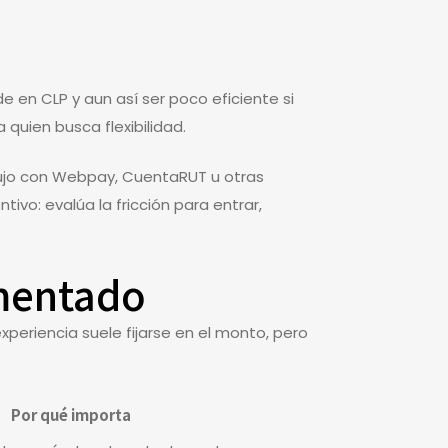
e en CLP y aun así ser poco eficiente si
uien busca flexibilidad.
 flujo con Webpay, CuentaRUT u otras
tivo: evalúa la fricción para entrar,
mentado
experiencia suele fijarse en el monto, pero
Por qué importa