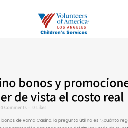
no bonos y promocione
er de vista el costo real
0 Comments
0
Likes
 bonos de Roma Casino, la pregunta útil no es “¿cuánto reg