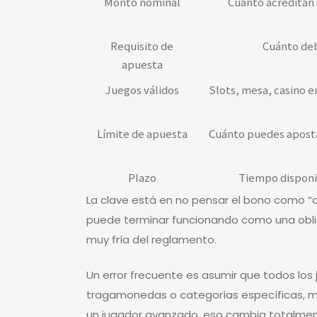
Monto nominal
Cuánto acreditan 
Requisito de
Cuánto deb
apuesta
Juegos válidos
Slots, mesa, casino e
Límite de apuesta
Cuánto puedes aposta
Plazo
Tiempo disponib
La clave está en no pensar el bono como “din
puede terminar funcionando como una obligac
muy fría del reglamento.
Un error frecuente es asumir que todos los
tragamonedas o categorías específicas, mi
un jugador avanzado, eso cambia totalment