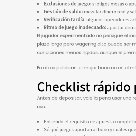
Exclusiones de juego:
si eliges mesas o ap
Gestión de saldo:
mezclar dinero real y sa
Verificación tardía:
algunos operadores act
Ritmo de juego inadecuado:
apostar demas
El jugador experimentado no persigue el inc
plazo largo pero wagering alto puede ser m
condiciones menos rígidas, aunque el premio
En otras palabras: el mejor bono no es el má
Checklist rápido 
Antes de depositar, vale la pena usar una re
uso:
Entiendo el requisito de apuesta completo,
Sé qué juegos aportan al bono y cuáles qu