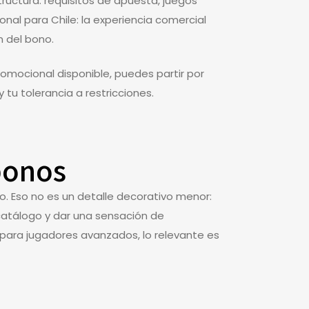
ructura: requisitos de apuesta, juegos
onal para Chile: la experiencia comercial
n del bono.
promocional disponible, puedes partir por
 tu tolerancia a restricciones.
bonos
o. Eso no es un detalle decorativo menor:
 catálogo y dar una sensación de
 para jugadores avanzados, lo relevante es