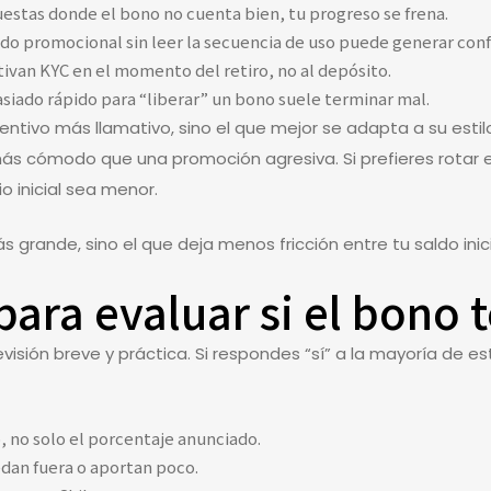
uestas donde el bono no cuenta bien, tu progreso se frena.
ldo promocional sin leer la secuencia de uso puede generar conf
ivan KYC en el momento del retiro, no al depósito.
iado rápido para “liberar” un bono suele terminar mal.
entivo más llamativo, sino el que mejor se adapta a su estil
ás cómodo que una promoción agresiva. Si prefieres rotar e
 inicial sea menor.
s grande, sino el que deja menos fricción entre tu saldo inici
para evaluar si el bono 
visión breve y práctica. Si respondes “sí” a la mayoría de es
 no solo el porcentaje anunciado.
edan fuera o aportan poco.