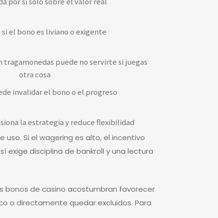
a por sí solo sobre el valor real
si el bono es liviano o exigente
n tragamonedas puede no servirte si juegas
otra cosa
de invalidar el bono o el progreso
iona la estrategia y reduce flexibilidad
uso. Si el wagering es alto, el incentivo
exige disciplina de bankroll y una lectura
 Los bonos de casino acostumbran favorecer
co o directamente quedar excluidos. Para