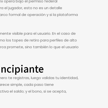
mx opera bajo el permiso federal
 el jugador, esto no es un detalle
arco formal de operación y si la plataforma
nte visible para el usuario. En el caso de
 los topes de retiro para perfiles de alto
arca promete, sino también lo que el usuario
incipiante
ro te registras, luego validas tu identidad,
parece simple, cada paso tiene
tiva el saldo; y el bono, si se acepta,