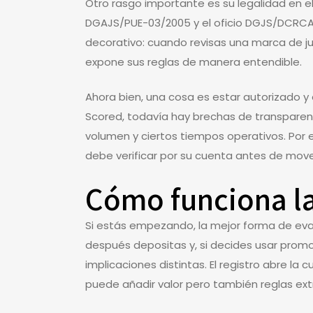
Otro rasgo importante es su legalidad en e
DGAJS/PUE-03/2005 y el oficio DGJS/DCRCA/2
decorativo: cuando revisas una marca de ju
expone sus reglas de manera entendible.
Ahora bien, una cosa es estar autorizado y 
Scored, todavía hay brechas de transparenc
volumen y ciertos tiempos operativos. Por e
debe verificar por su cuenta antes de move
Cómo funciona la
Si estás empezando, la mejor forma de evalu
después depositas y, si decides usar promo
implicaciones distintas. El registro abre la 
puede añadir valor pero también reglas ext