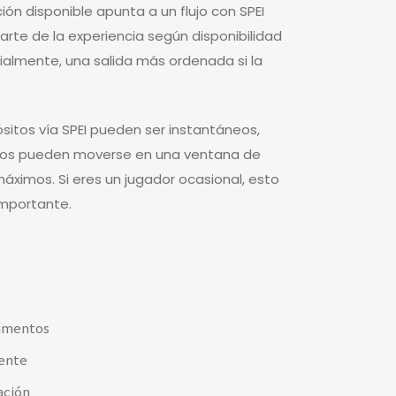
ión disponible apunta a un flujo con SPEI
te de la experiencia según disponibilidad
ncialmente, una salida más ordenada si la
sitos vía SPEI pueden ser instantáneos,
etiros pueden moverse en una ventana de
áximos. Si eres un jugador ocasional, esto
importante.
cumentos
iente
ación