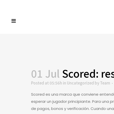
01 Jul
Scored: re
Posted at 05:56h
in
Uncategorized
by
Team
Scored es una marca que conviene entender
esperar un jugador principiante. Para una pri
de pagos, bonos y verificación. Cuando una 