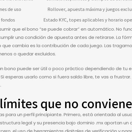
nes de uso
Rollover, apuesta máxima y juegos exclu
e fondos
Estado KYC, topes aplicables y horario ope
asumir que el bono “se puede cobrar” en automático. No fun
umplir una condición de apuesta antes de retirarse. La fórm
. Lo que cambia es la contribución de cada juego. Las tragam
enos o quedar excluidos.
un bono puede ser útil o poco práctico dependiendo de tu est
 esperas usarlo como si fuera saldo libre, te vas a frustrar.
.
 límites que no conviene
 para un perfil principiante. Primero, está orientada al usu
tructura legal y su presencia bajo dominio .mx aportan un c
cero, el uso de herramientas digitales de verificación y pa