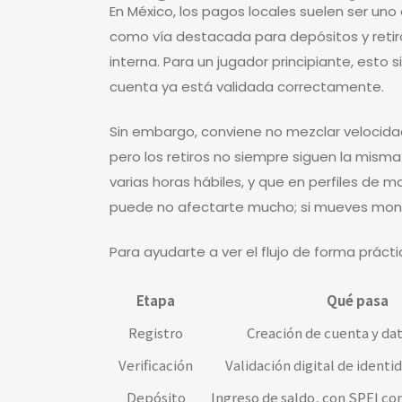
En México, los pagos locales suelen ser uno 
como vía destacada para depósitos y retir
interna. Para un jugador principiante, esto 
cuenta ya está validada correctamente.
Sin embargo, conviene no mezclar velocidad
pero los retiros no siempre siguen la mism
varias horas hábiles, y que en perfiles de 
puede no afectarte mucho; si mueves monto
Para ayudarte a ver el flujo de forma prácti
Etapa
Qué pasa
Registro
Creación de cuenta y da
Verificación
Validación digital de identi
Depósito
Ingreso de saldo, con SPEI co