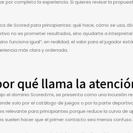
 por completo la experiencia. Si quieres revisar la propues
ica de Scored para principiantes: qué hace, cómo se usa, dó
jetivo no es prometer resultados, sino ayudarte a interpretar
o funciona igual”; en realidad, el valor para el jugador est
eriencia más clara y ordenada.
por qué llama la atenció
jo el dominio Scored.mx, se presenta como una incursión 
ende solo por el catálogo de juegos o por la parte deportiv
es relevante para principiantes porque reduce la curva de ap
es suelen hacer que el primer contacto sea menos confuso.