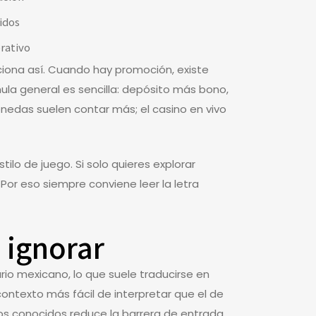
idos
rativo
ciona así. Cuando hay promoción, existe
ula general es sencilla: depósito más bono,
onedas suelen contar más; el casino en vivo
ilo de juego. Si solo quieres explorar
 Por eso siempre conviene leer la letra
 ignorar
ario mexicano, lo que suele traducirse en
ontexto más fácil de interpretar que el de
gos conocidos reduce la barrera de entrada