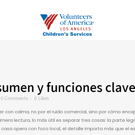
sumen y funciones clav
0 Comments
0
Likes
 con calma, no por el ruido comercial, sino por cómo enc
mera lectura, lo más útil es separar tres cosas: la parte leg
casa opera con foco local, el detalle importa más que el esl