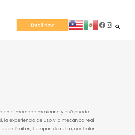
Facebook
Instagra
Enroll Now
e
aja en el mercado mexicano y qué puede
al, la experiencia de uso y la mecánica real
ogan: límites, tiempos de retiro, controles