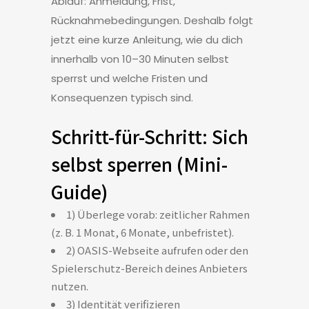
Ablauf: Anmeldung, Frist,
Rücknahmebedingungen. Deshalb folgt
jetzt eine kurze Anleitung, wie du dich
innerhalb von 10–30 Minuten selbst
sperrst und welche Fristen und
Konsequenzen typisch sind.
Schritt-für-Schritt: Sich
selbst sperren (Mini-
Guide)
1) Überlege vorab: zeitlicher Rahmen
(z. B. 1 Monat, 6 Monate, unbefristet).
2) OASIS-Webseite aufrufen oder den
Spielerschutz-Bereich deines Anbieters
nutzen.
3) Identität verifizieren