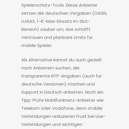
Spielerschutz-Tools. Diese Anbieter
setzen die deutschen Vorgaben (OASIS,
LUGAS, 1-€-Max-Einsatz im Slot-
Bereich) sauber um; das schafft
Vertrauen und planbare Limits für
mobile Spieler.
Als Alternative kannst du auch gezielt
nach Anbietern suchen, die
transparente RTP-Angaben (auch für
deutsche Versionen) machen und
Support in Deutsch anbieten. Noch ein
Tipp: Prüfe Mobilfunknetz-Anbieter wie
Telekom oder Vodafone, denn stabile
Verbindungen reduzieren Frust bei Live-
Verbindungen und wichtigen