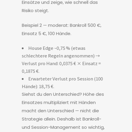
Einsätze und zeige, wie schnell das
Risiko steigt.
Beispiel 2 — moderat: Bankroll 500 €,
Einsatz 5 €, 100 Hände.
House Edge ~0,75 % (etwas
schlechtere Regeln angenommen) →
Verlust pro Hand: 0,0375 € × Einsatz =
0,1875 €.
Erwarteter Verlust pro Session (100
Hände): 18,75 €.
Siehst du den Unterschied? Höhe des
Einsatzes multipliziert mit Händen
macht den Unterschied — nicht die
Strategie allein. Deshalb ist Bankroll-
und Session-Management so wichtig,