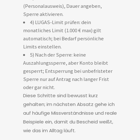
(Personalausweis), Dauer angeben,
Sperre aktivieren.
4) LUGAS-Limit prüfen: dein
monatliches Limit (1.000 € max) gilt
automatisch; bei Bedarf persönliche
Limits einstellen.
5) Nach der Sperre: keine
Auszahlungssperre, aber Konto bleibt
gesperrt; Entsperrung bei unbefristeter
Sperre nur auf Antrag nach langer Frist
oder gar nicht.
Diese Schritte sind bewusst kurz
gehalten; im nächsten Absatz gehe ich
auf häufige Missverständnisse und reale
Beispiele ein, damit du Bescheid weißt,
wie das im Alltag läuft.