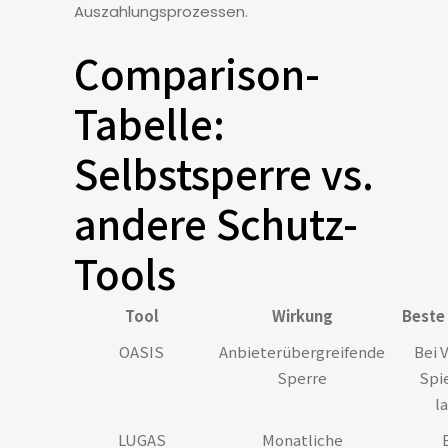
Auszahlungsprozessen.
Comparison-
Tabelle:
Selbstsperre vs.
andere Schutz-
Tools
Tool
Wirkung
Beste
OASIS
Anbieterübergreifende
Bei 
Sperre
Spi
l
LUGAS
Monatliche