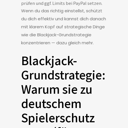
prüfen und ggf. Limits bei PayPal setzen.
Wenn du das richtig einstellst, schützt
du dich effektiv und kannst dich danach
mit klarem Kopf auf strategische Dinge
wie die Blackjack-Grundstrategie
konzentrieren — dazu gleich mehr.
Blackjack-
Grundstrategie:
Warum sie zu
deutschem
Spielerschutz