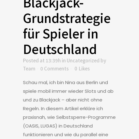
Blackjack-
Grundstrategie
für Spieler in
Deutschland
Posted at 13:39h
in
Uncategorized
by
Team
0 Comments
0
Likes
Schau mal, ich bin Nina aus Berlin und
spiele mobil immer wieder Slots und ab
und zu Blackjack – aber nicht ohne
Regeln. In diesem Artikel erkläre ich
praxisnah, wie Selbstsperre-Programme
(OASIS, LUGAS) in Deutschland
funktionieren und wie du parallel eine