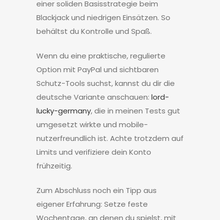
einer soliden Basisstrategie beim
Blackjack und niedrigen Einsätzen. So
behältst du Kontrolle und Spaß.
Wenn du eine praktische, regulierte
Option mit PayPal und sichtbaren
Schutz-Tools suchst, kannst du dir die
deutsche Variante anschauen:
lord-
lucky-germany
, die in meinen Tests gut
umgesetzt wirkte und mobile-
nutzerfreundlich ist. Achte trotzdem auf
Limits und verifiziere dein Konto
frühzeitig.
Zum Abschluss noch ein Tipp aus
eigener Erfahrung: Setze feste
Wochentage, an denen du spielst, mit