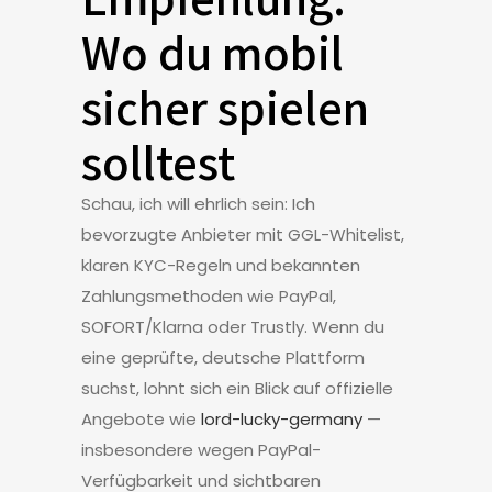
Wo du mobil
sicher spielen
solltest
Schau, ich will ehrlich sein: Ich
bevorzugte Anbieter mit GGL-Whitelist,
klaren KYC-Regeln und bekannten
Zahlungsmethoden wie PayPal,
SOFORT/Klarna oder Trustly. Wenn du
eine geprüfte, deutsche Plattform
suchst, lohnt sich ein Blick auf offizielle
Angebote wie
lord-lucky-germany
—
insbesondere wegen PayPal-
Verfügbarkeit und sichtbaren