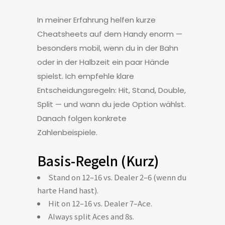
In meiner Erfahrung helfen kurze
Cheatsheets auf dem Handy enorm —
besonders mobil, wenn du in der Bahn
oder in der Halbzeit ein paar Hände
spielst. Ich empfehle klare
Entscheidungsregeln: Hit, Stand, Double,
Split — und wann du jede Option wählst.
Danach folgen konkrete
Zahlenbeispiele.
Basis-Regeln (Kurz)
Stand on 12–16 vs. Dealer 2–6 (wenn du
harte Hand hast).
Hit on 12–16 vs. Dealer 7–Ace.
Always split Aces and 8s.