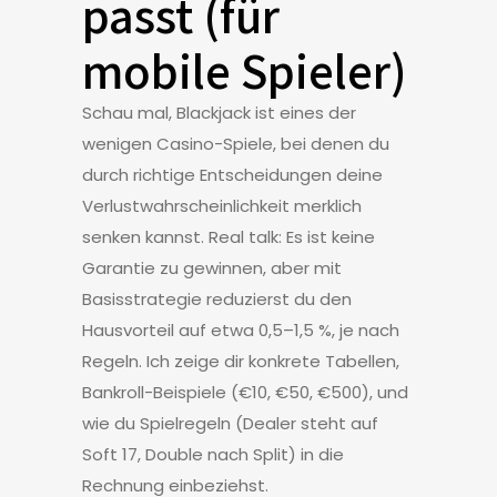
passt (für
mobile Spieler)
Schau mal, Blackjack ist eines der
wenigen Casino-Spiele, bei denen du
durch richtige Entscheidungen deine
Verlustwahrscheinlichkeit merklich
senken kannst. Real talk: Es ist keine
Garantie zu gewinnen, aber mit
Basisstrategie reduzierst du den
Hausvorteil auf etwa 0,5–1,5 %, je nach
Regeln. Ich zeige dir konkrete Tabellen,
Bankroll-Beispiele (€10, €50, €500), und
wie du Spielregeln (Dealer steht auf
Soft 17, Double nach Split) in die
Rechnung einbeziehst.