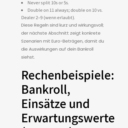
Never split 10s or 5s.
Double on 11 always; double on 10 vs.
Dealer 2–9 (wenn erlaubt).
Diese Regeln sind kurz und wirkungsvoll;
der nächste Abschnitt zeigt konkrete
Szenarien mit Euro-Beträgen, damit du
die Auswirkungen auf dein Bankroll
siehst.
Rechenbeispiele:
Bankroll,
Einsätze und
Erwartungswerte