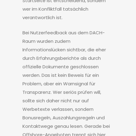
Startseite ist entscheidend, sondern
wer im Konfliktfall tatsächlich
verantwortlich ist.
Bei Nutzerfeedback aus dem DACH-
Raum wurden zudem
Informationslücken sichtbar, die eher
durch Erfahrungsberichte als durch
offizielle Dokumente geschlossen
werden. Das ist kein Beweis für ein
Problem, aber ein Warnsignal für
Transparenz. Wer seriös prüfen will,
sollte sich daher nicht nur auf
Werbetexte verlassen, sondern
Bonusregeln, Auszahlungsregeln und
Kontaktwege genau lesen. Gerade bei
Offshore-Angeboten trennt sich hier