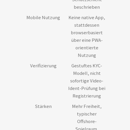
beschrieben
Mobile Nutzung
Keine native App,
stattdessen
browserbasiert
über eine PWA-
orientierte
Nutzung
Verifizierung
Gestuftes KYC-
Modell, nicht
sofortige Video-
Ident-Prüfung bei
Registrierung
Stärken
Mehr Freiheit,
typischer
Offshore-
Spielraum,