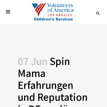
07 Jun
Spin
Mama
Erfahrungen
und Reputation