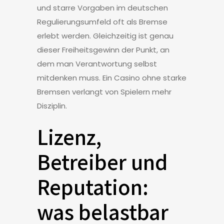
und starre Vorgaben im deutschen
Regulierungsumfeld oft als Bremse
erlebt werden. Gleichzeitig ist genau
dieser Freiheitsgewinn der Punkt, an
dem man Verantwortung selbst
mitdenken muss. Ein Casino ohne starke
Bremsen verlangt von Spielern mehr
Disziplin.
Lizenz,
Betreiber und
Reputation:
was belastbar