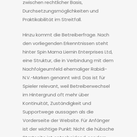
zwischen rechtlicher Basis,
Durchsetzungsmöglichkeiten und
Praktikabilität im Streitfall.
Hinzu kommt die Betreiberfrage. Nach
den vorliegenden Erkenntnissen steht
hinter Spin Mama Liernin Enterprises Ltd,
eine Struktur, die in Verbindung mit dem
Nachfolgeumfeld ehemaliger Rabidi-
N.V.-Marken genannt wird. Das ist für
Spieler relevant, weil Betreiberwechsel
im Hintergrund oft mehr über
Kontinuität, Zuständigkeit und
Supportwege aussagen als die
Vorderseite der Website. Für Anfänger
ist der wichtige Punkt: Nicht die hübsche