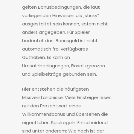
gelten Bonusbedingungen, die laut
vorliegenden Hinweisen als „sticky“
ausgestaltet sein können, sofern nicht
anders angegeben. Für Spieler
bedeutet das: Bonusgeld ist nicht
automatisch frei verfügbares
Guthaben. Es kann an
Umsatzbedingungen, Einsatzgrenzen
und Spielbeiträge gebunden sein.
Hier entstehen die häufigsten
Missverständnisse. Viele Einsteiger lesen
nur den Prozentwert eines
Willkommensbonus und übersehen die
eigentlichen Spielregeln. Entscheidend
sind unter anderem: Wie hoch ist der