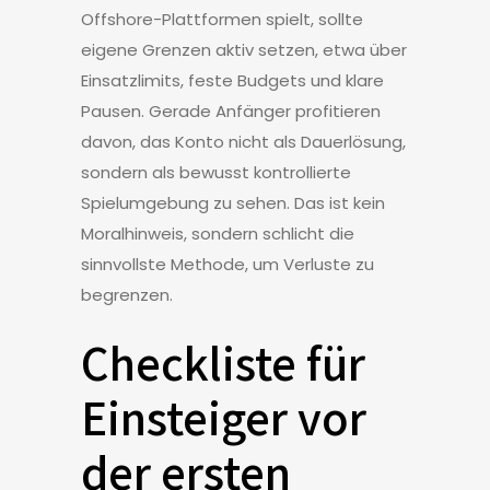
Offshore-Plattformen spielt, sollte
eigene Grenzen aktiv setzen, etwa über
Einsatzlimits, feste Budgets und klare
Pausen. Gerade Anfänger profitieren
davon, das Konto nicht als Dauerlösung,
sondern als bewusst kontrollierte
Spielumgebung zu sehen. Das ist kein
Moralhinweis, sondern schlicht die
sinnvollste Methode, um Verluste zu
begrenzen.
Checkliste für
Einsteiger vor
der ersten