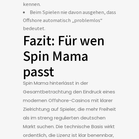
kennen.
Beim Spielen nie davon ausgehen, dass
Offshore automatisch „problemlos“
bedeutet.
Fazit: Für wen
Spin Mama
passt
Spin Mama hinterlässt in der
Gesamtbetrachtung den Eindruck eines
modernen Offshore-Casinos mit klarer
Zielrichtung auf Spieler, die mehr Freiheit
als im streng regulierten deutschen
Markt suchen. Die technische Basis wirkt
ordentlich, die Lizenz ist klar benennbar,