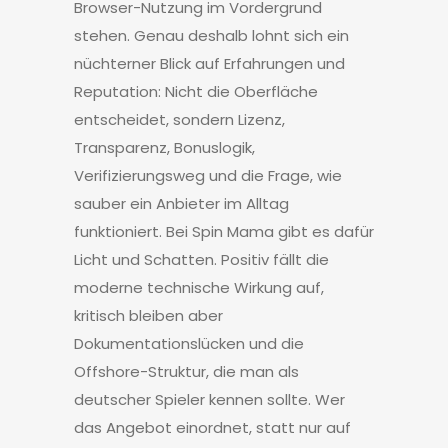
Browser-Nutzung im Vordergrund
stehen. Genau deshalb lohnt sich ein
nüchterner Blick auf Erfahrungen und
Reputation: Nicht die Oberfläche
entscheidet, sondern Lizenz,
Transparenz, Bonuslogik,
Verifizierungsweg und die Frage, wie
sauber ein Anbieter im Alltag
funktioniert. Bei Spin Mama gibt es dafür
Licht und Schatten. Positiv fällt die
moderne technische Wirkung auf,
kritisch bleiben aber
Dokumentationslücken und die
Offshore-Struktur, die man als
deutscher Spieler kennen sollte. Wer
das Angebot einordnet, statt nur auf