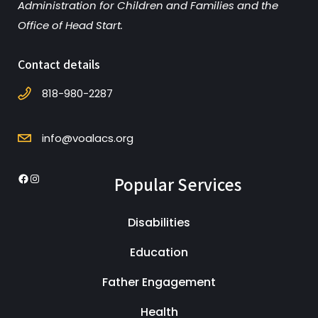
Administration for Children and Families and the
Office of Head Start.
Contact details
818-980-2287
info@voalacs.org
Popular Services
Facebook
Instagram
Disabilities
Education
Father Engagement
Health