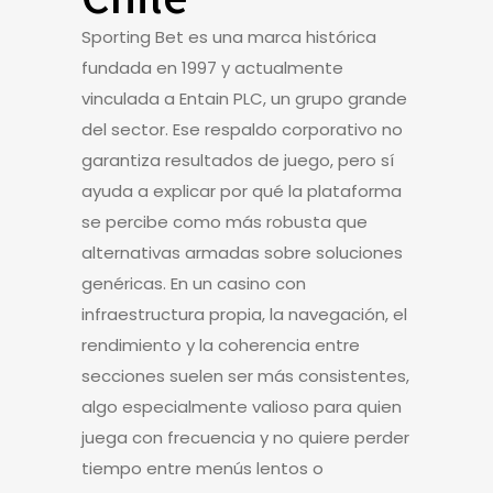
Sporting Bet es una marca histórica
fundada en 1997 y actualmente
vinculada a Entain PLC, un grupo grande
del sector. Ese respaldo corporativo no
garantiza resultados de juego, pero sí
ayuda a explicar por qué la plataforma
se percibe como más robusta que
alternativas armadas sobre soluciones
genéricas. En un casino con
infraestructura propia, la navegación, el
rendimiento y la coherencia entre
secciones suelen ser más consistentes,
algo especialmente valioso para quien
juega con frecuencia y no quiere perder
tiempo entre menús lentos o