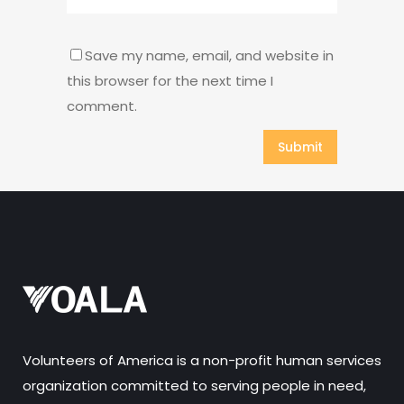
Save my name, email, and website in
this browser for the next time I
comment.
Volunteers of America is a non-profit human services
organization committed to serving people in need,