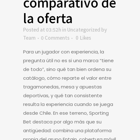
comparativo de
la oferta
Posted at 03:52h
in
Uncategorized
by
Team
0 Comments
0
Likes
Para un jugador con experiencia, la
pregunta útil no es si una marca “tiene
de todo”, sino qué tan bien ordena su
catálogo, cómo reparte el valor entre
tragamonedas, mesa y apuestas
deportivas, y qué tan consistente
resulta la experiencia cuando se juega
desde Chile. En ese terreno, Sporting
Bet destaca por algo más que su
antigüedad: combina una plataforma
propia del grupo Entain, cobertura móvil