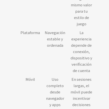
mismo valor
para tu
estilo de
juego
Plataforma
Navegación
La
estable y
experiencia
ordenada
depende de
conexión,
dispositivo y
verificación
de cuenta
Móvil
Uso
En sesiones
completo
largas, el
desde
móvil puede
navegador
incentivar
y apps
decisiones