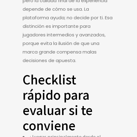
pero la calidad final de la experiencia
depende de cómo se usa. La
plataforma ayuda; no decide por ti. Esa
distinción es importante para
jugadores intermedios y avanzados,
porque evita la ilusión de que una
marca grande compensa malas
decisiones de apuesta.
Checklist
rápido para
evaluar si te
conviene
¿Juegas principalmente desde el