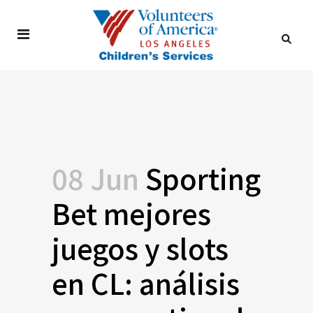
08 Jun
Sporting
Bet mejores
juegos y slots
en CL: análisis