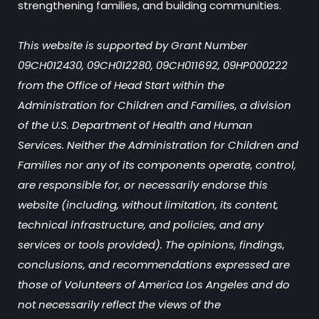
strengthening families, and building communities.
This website is supported by Grant Number
09CH012430, 09CH012280, 09CH011692, 09HP000222
from the Office of Head Start within the
Administration for Children and Families, a division
of the U.S. Department of Health and Human
Services. Neither the Administration for Children and
Families nor any of its components operate, control,
are responsible for, or necessarily endorse this
website (including, without limitation, its content,
technical infrastructure, and policies, and any
services or tools provided). The opinions, findings,
conclusions, and recommendations expressed are
those of Volunteers of America Los Angeles and do
not necessarily reflect the views of the