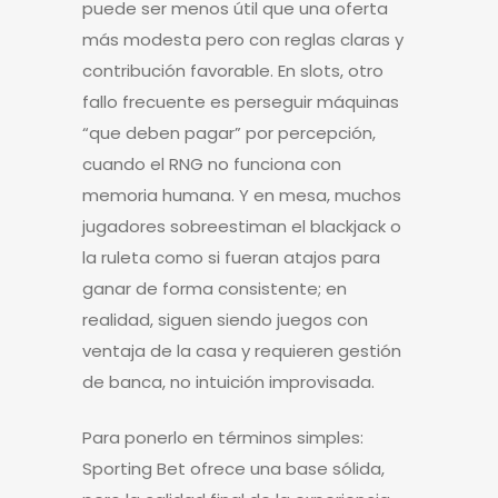
puede ser menos útil que una oferta
más modesta pero con reglas claras y
contribución favorable. En slots, otro
fallo frecuente es perseguir máquinas
“que deben pagar” por percepción,
cuando el RNG no funciona con
memoria humana. Y en mesa, muchos
jugadores sobreestiman el blackjack o
la ruleta como si fueran atajos para
ganar de forma consistente; en
realidad, siguen siendo juegos con
ventaja de la casa y requieren gestión
de banca, no intuición improvisada.
Para ponerlo en términos simples:
Sporting Bet ofrece una base sólida,