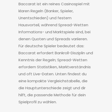
Baccarat ist ein reines Casinospiel mit
klaren Regeln (Banker, Spieler,
Unentschieden) und festem
Hausvorteil, während Spread-Wetten
Informations- und Marktspiele sind, bei
denen Quoten und Spreads variieren.
Für deutsche Spieler bedeutet das:
Baccarat erfordert Bankroll-Disziplin und
Kenntnis der Regeln; Spread-Wetten
erfordern Statistiken, Marktverständnis
und oft Live-Daten. Unten findest du
eine kompakte Vergleichstabelle, die
die Hauptunterschiede zeigt und dir
hilft, die passende Methode für dein
Spielprofil zu wählen.