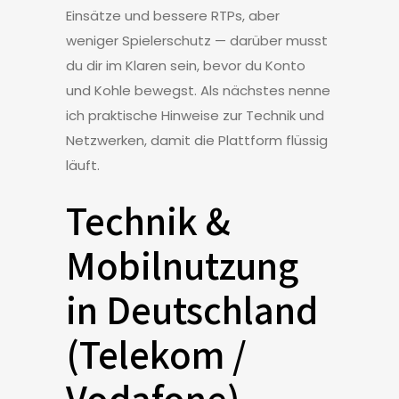
Einsätze und bessere RTPs, aber
weniger Spielerschutz — darüber musst
du dir im Klaren sein, bevor du Konto
und Kohle bewegst. Als nächstes nenne
ich praktische Hinweise zur Technik und
Netzwerken, damit die Plattform flüssig
läuft.
Technik &
Mobilnutzung
in Deutschland
(Telekom /
Vodafone)