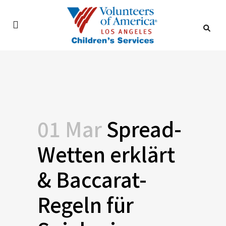
01 Mar
Spread-
Wetten erklärt
& Baccarat-
Regeln für