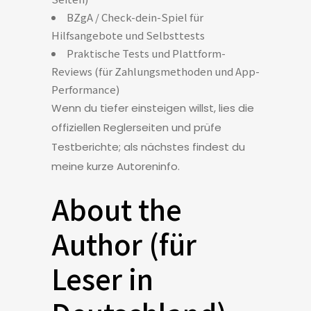
BZgA / Check-dein-Spiel für
Hilfsangebote und Selbsttests
Praktische Tests und Plattform-
Reviews (für Zahlungsmethoden und App-
Performance)
Wenn du tiefer einsteigen willst, lies die
offiziellen Reglerseiten und prüfe
Testberichte; als nächstes findest du
meine kurze Autoreninfo.
About the
Author (für
Leser in