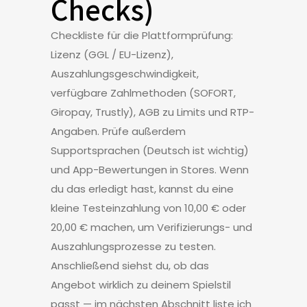
Checks)
Checkliste für die Plattformprüfung:
Lizenz (GGL / EU-Lizenz),
Auszahlungsgeschwindigkeit,
verfügbare Zahlmethoden (SOFORT,
Giropay, Trustly), AGB zu Limits und RTP-
Angaben. Prüfe außerdem
Supportsprachen (Deutsch ist wichtig)
und App-Bewertungen in Stores. Wenn
du das erledigt hast, kannst du eine
kleine Testeinzahlung von 10,00 € oder
20,00 € machen, um Verifizierungs- und
Auszahlungsprozesse zu testen.
Anschließend siehst du, ob das
Angebot wirklich zu deinem Spielstil
passt — im nächsten Abschnitt liste ich