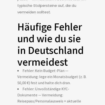
typische Stolpersteine auf, die du
vermeiden solltest.
Häufige Fehler
und wie du sie
in Deutschland
vermeidest
Fehler: Kein Budget-Plan —
Vermeidung: lege ein Monatsbudget (z. B.
50,00 €) fest und halte dich dran.
Fehler: Unvollständige KYC-
Dokumente — Vermeidung:
Reisepass/Personalausweis + aktuelle