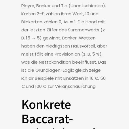
Player, Banker und Tie (Unentschieden).
Karten 2–9 zählen ihren Wert, 10 und
Bildkarten zählen 0, As = 1. Die Hand mit
der letzten Ziffer des Summenwerts (z.
B. 15 → 5) gewinnt. Banker-Wetten
haben den niedrigsten Hausvorteil, aber
meist fällt eine Provision an (z. B. 5 %),
was die Nettokondition beeinflusst. Das
ist die Grundlagen-Logik; gleich zeige
ich dir Beispiele mit Einsätzen in 10 €, 50
€ und 100 € zur Veranschaulichung.
Konkrete
Baccarat-