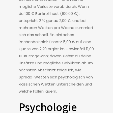
mögliche Verluste vorab durch. Wenn
du 100 € Bankroll hast (100,00 €),
entspricht 2 % genau 2,00 €, und bei
mehreren Wetten pro Woche summiert
sich das schnell. Ein einfaches
Rechenbeispiel: Einsatz 5,00 € auf eine
Quote von 2,20 ergibt im Gewinnfall 11,00
€ Bruttogewinn; davon ziehst du deine
Einsätze und mögliche Gebühren ab. Im
nächsten Abschnitt zeige ich, wie
Spread-Wetten sich psychologisch von
klassischen Wetten unterscheiden und
welche Fallen lauern.
Psychologie