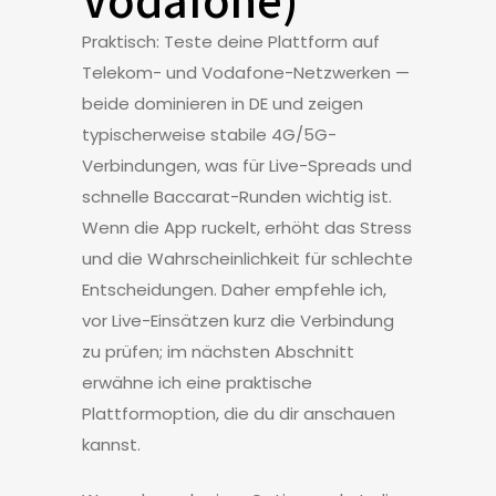
Praktisch: Teste deine Plattform auf
Telekom- und Vodafone-Netzwerken —
beide dominieren in DE und zeigen
typischerweise stabile 4G/5G-
Verbindungen, was für Live-Spreads und
schnelle Baccarat-Runden wichtig ist.
Wenn die App ruckelt, erhöht das Stress
und die Wahrscheinlichkeit für schlechte
Entscheidungen. Daher empfehle ich,
vor Live-Einsätzen kurz die Verbindung
zu prüfen; im nächsten Abschnitt
erwähne ich eine praktische
Plattformoption, die du dir anschauen
kannst.