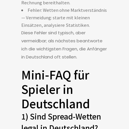
Rechnung bereithalten.
Fehler: Wetten ohne Marktverständnis
— Vermeidung: starte mit kleinen
Einsätzen, analysiere Statistiken.
Diese Fehler sind typisch, aber
vermeidbar; als nächstes beantworte
ich die wichtigsten Fragen, die Anfänger
in Deutschland oft stellen.
Mini-FAQ für
Spieler in
Deutschland
1) Sind Spread-Wetten
legal in Deutschland?