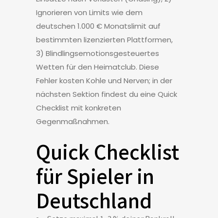
Ignorieren von Limits wie dem
deutschen 1.000 € Monatslimit auf
bestimmten lizenzierten Plattformen,
3) Blindlingsemotionsgesteuertes
Wetten für den Heimatclub. Diese
Fehler kosten Kohle und Nerven; in der
nächsten Sektion findest du eine Quick
Checklist mit konkreten
Gegenmaßnahmen.
Quick Checklist
für Spieler in
Deutschland