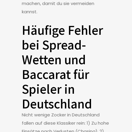
machen, damit du sie vermeiden
kannst.
Häufige Fehler
bei Spread-
Wetten und
Baccarat für
Spieler in
Deutschland
Nicht wenige Zocker in Deutschland
fallen auf diese Klassiker rein: 1) Zu hohe
Einsätze nach Verlusten (Chasing), 2)