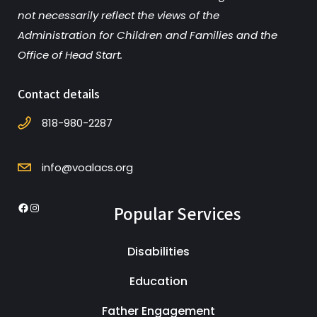
not necessarily reflect the views of the
Administration for Children and Families and the
Office of Head Start.
Contact details
818-980-2287
info@voalacs.org
Popular Services
Facebook
Instagram
Disabilities
Education
Father Engagement