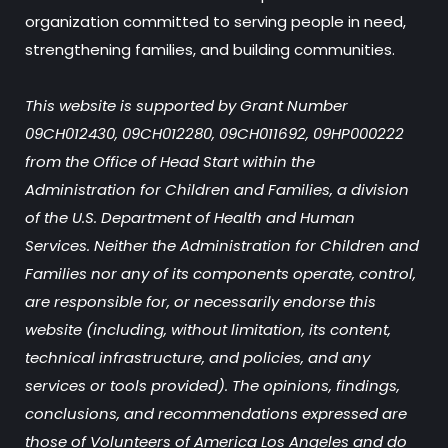
organization committed to serving people in need,
strengthening families, and building communities.
This website is supported by Grant Number
09CH012430, 09CH012280, 09CH011692, 09HP000222
from the Office of Head Start within the
Administration for Children and Families, a division
of the U.S. Department of Health and Human
Services. Neither the Administration for Children and
Families nor any of its components operate, control,
are responsible for, or necessarily endorse this
website (including, without limitation, its content,
technical infrastructure, and policies, and any
services or tools provided). The opinions, findings,
conclusions, and recommendations expressed are
those of Volunteers of America Los Angeles and do