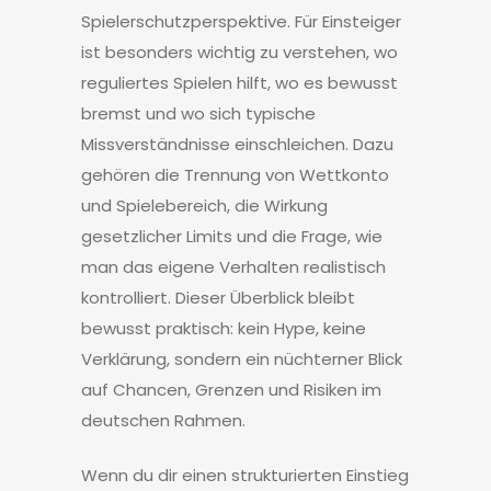
Spielerschutzperspektive. Für Einsteiger
ist besonders wichtig zu verstehen, wo
reguliertes Spielen hilft, wo es bewusst
bremst und wo sich typische
Missverständnisse einschleichen. Dazu
gehören die Trennung von Wettkonto
und Spielebereich, die Wirkung
gesetzlicher Limits und die Frage, wie
man das eigene Verhalten realistisch
kontrolliert. Dieser Überblick bleibt
bewusst praktisch: kein Hype, keine
Verklärung, sondern ein nüchterner Blick
auf Chancen, Grenzen und Risiken im
deutschen Rahmen.
Wenn du dir einen strukturierten Einstieg