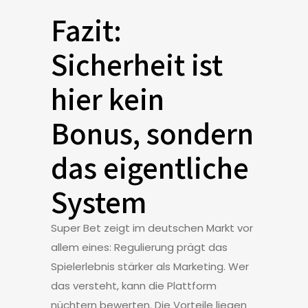
Fazit:
Sicherheit ist
hier kein
Bonus, sondern
das eigentliche
System
Super Bet zeigt im deutschen Markt vor
allem eines: Regulierung prägt das
Spielerlebnis stärker als Marketing. Wer
das versteht, kann die Plattform
nüchtern bewerten. Die Vorteile liegen