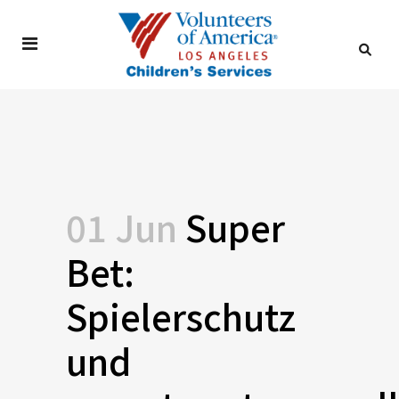
01 Jun
Super
Bet:
Spielerschutz
und