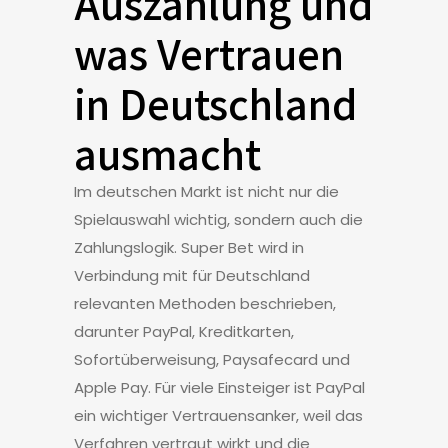
Auszahlung und
was Vertrauen
in Deutschland
ausmacht
Im deutschen Markt ist nicht nur die
Spielauswahl wichtig, sondern auch die
Zahlungslogik. Super Bet wird in
Verbindung mit für Deutschland
relevanten Methoden beschrieben,
darunter PayPal, Kreditkarten,
Sofortüberweisung, Paysafecard und
Apple Pay. Für viele Einsteiger ist PayPal
ein wichtiger Vertrauensanker, weil das
Verfahren vertraut wirkt und die