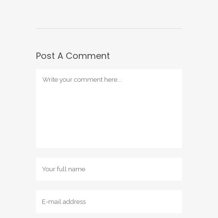
Post A Comment