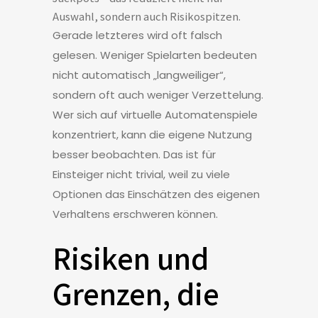
Auswahl, sondern auch Risikospitzen.
Gerade letzteres wird oft falsch
gelesen. Weniger Spielarten bedeuten
nicht automatisch „langweiliger“,
sondern oft auch weniger Verzettelung.
Wer sich auf virtuelle Automatenspiele
konzentriert, kann die eigene Nutzung
besser beobachten. Das ist für
Einsteiger nicht trivial, weil zu viele
Optionen das Einschätzen des eigenen
Verhaltens erschweren können.
Risiken und
Grenzen, die