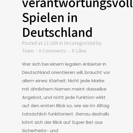
verantwortungsvol
Spielen in
Deutschland
Posted at 11:30h
in
Uncategorized
by
Team
0 Comments
0
Likes
Wer sich bei einem legalen Anbieter in
Deutschland orientieren will, braucht vor
allem eines: Klarheit. Nicht jede Marke
mit ähnlichem Namen meint dasselbe
Angebot, und nicht jede Funktion wirkt
auf den ersten Blick so, wie sie im Alltag
tatsächlich funktioniert. Genau deshalb
lohnt sich der Blick auf Super Bet aus
Sicherheits- und