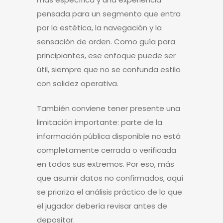
pensada para un segmento que entra
por la estética, la navegación y la
sensación de orden. Como guía para
principiantes, ese enfoque puede ser
útil, siempre que no se confunda estilo
con solidez operativa.
También conviene tener presente una
limitación importante: parte de la
información pública disponible no está
completamente cerrada o verificada
en todos sus extremos. Por eso, más
que asumir datos no confirmados, aquí
se prioriza el análisis práctico de lo que
el jugador debería revisar antes de
depositar.