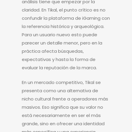
análisis tiene que empezar por la
claridad. En Tikal, el punto crítico es no
confundir la plataforma de iGaming con
la referencia histórica y arqueológica.
Para un usuario nuevo esto puede
parecer un detalle menor, pero en la
práctica afecta búsquedas,
expectativas y hasta la forma de
evaluar la reputación de la marca.
En un mercado competitivo, Tikal se
presenta como una alternativa de
nicho cultural frente a operadores más
masivos. Eso significa que su valor no
está necesariamente en ser el más
grande, sino en ofrecer una identidad
más específica y una experiencia