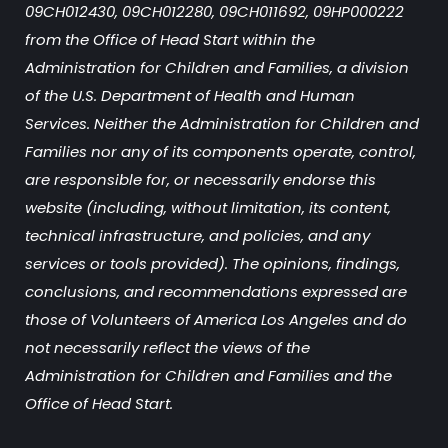
09CH012430, 09CH012280, 09CH011692, 09HP000222
from the Office of Head Start within the
Administration for Children and Families, a division
of the U.S. Department of Health and Human
Services. Neither the Administration for Children and
Families nor any of its components operate, control,
are responsible for, or necessarily endorse this
website (including, without limitation, its content,
technical infrastructure, and policies, and any
services or tools provided). The opinions, findings,
conclusions, and recommendations expressed are
those of Volunteers of America Los Angeles and do
not necessarily reflect the views of the
Administration for Children and Families and the
Office of Head Start.