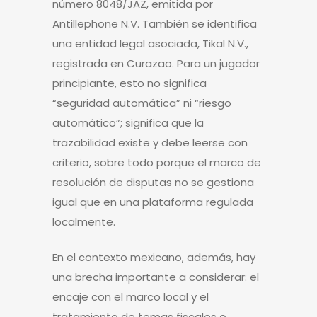
número 8048/JAZ, emitida por
Antillephone N.V. También se identifica
una entidad legal asociada, Tikal N.V.,
registrada en Curazao. Para un jugador
principiante, esto no significa
“seguridad automática” ni “riesgo
automático”; significa que la
trazabilidad existe y debe leerse con
criterio, sobre todo porque el marco de
resolución de disputas no se gestiona
igual que en una plataforma regulada
localmente.
En el contexto mexicano, además, hay
una brecha importante a considerar: el
encaje con el marco local y el
tratamiento de temas fiscales o