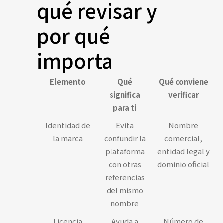
qué revisar y
por qué
importa
Elemento
Qué
Qué conviene
significa
verificar
para ti
Identidad de
Evita
Nombre
la marca
confundir la
comercial,
plataforma
entidad legal y
con otras
dominio oficial
referencias
del mismo
nombre
Licencia
Ayuda a
Número de