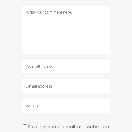
Save my name, email, and website in