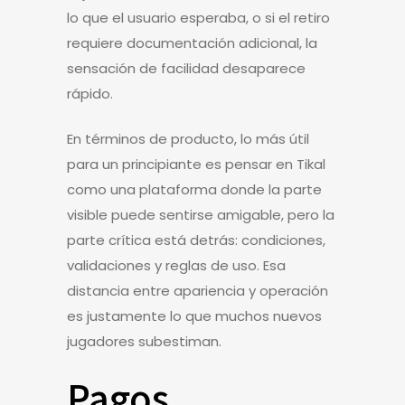
lo que el usuario esperaba, o si el retiro
requiere documentación adicional, la
sensación de facilidad desaparece
rápido.
En términos de producto, lo más útil
para un principiante es pensar en Tikal
como una plataforma donde la parte
visible puede sentirse amigable, pero la
parte crítica está detrás: condiciones,
validaciones y reglas de uso. Esa
distancia entre apariencia y operación
es justamente lo que muchos nuevos
jugadores subestiman.
Pagos,