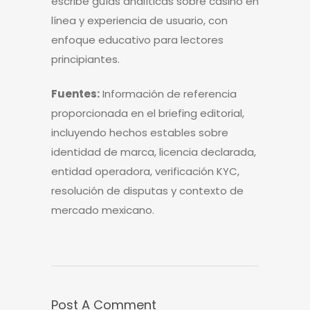
escribe guías analíticas sobre casino en
línea y experiencia de usuario, con
enfoque educativo para lectores
principiantes.
Fuentes:
Información de referencia
proporcionada en el briefing editorial,
incluyendo hechos estables sobre
identidad de marca, licencia declarada,
entidad operadora, verificación KYC,
resolución de disputas y contexto de
mercado mexicano.
Post A Comment