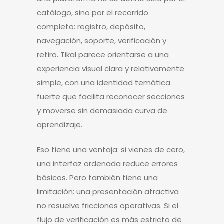
catálogo, sino por el recorrido
completo: registro, depósito,
navegación, soporte, verificación y
retiro. Tikal parece orientarse a una
experiencia visual clara y relativamente
simple, con una identidad temática
fuerte que facilita reconocer secciones
y moverse sin demasiada curva de
aprendizaje.
Eso tiene una ventaja: si vienes de cero,
una interfaz ordenada reduce errores
básicos. Pero también tiene una
limitación: una presentación atractiva
no resuelve fricciones operativas. Si el
flujo de verificación es más estricto de