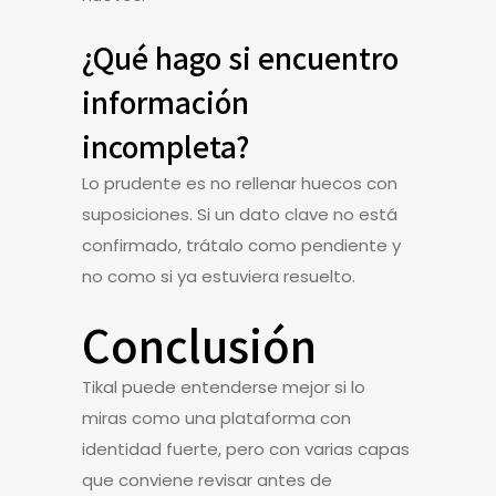
¿Qué hago si encuentro
información
incompleta?
Lo prudente es no rellenar huecos con
suposiciones. Si un dato clave no está
confirmado, trátalo como pendiente y
no como si ya estuviera resuelto.
Conclusión
Tikal puede entenderse mejor si lo
miras como una plataforma con
identidad fuerte, pero con varias capas
que conviene revisar antes de