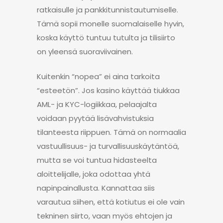
ratkaisulle ja pankkitunnistautumiselle.
Tämä sopii monelle suomalaiselle hyvin,
koska käyttö tuntuu tutulta ja tilisiirto
on yleensä suoraviivainen.
Kuitenkin “nopea” ei aina tarkoita
“esteetön”. Jos kasino käyttää tiukkaa
AML- ja KYC-logiikkaa, pelaajalta
voidaan pyytää lisävahvistuksia
tilanteesta riippuen. Tämä on normaalia
vastuullisuus- ja turvallisuuskäytäntöä,
mutta se voi tuntua hidasteelta
aloittelijalle, joka odottaa yhtä
napinpainallusta. Kannattaa siis
varautua siihen, että kotiutus ei ole vain
tekninen siirto, vaan myös ehtojen ja