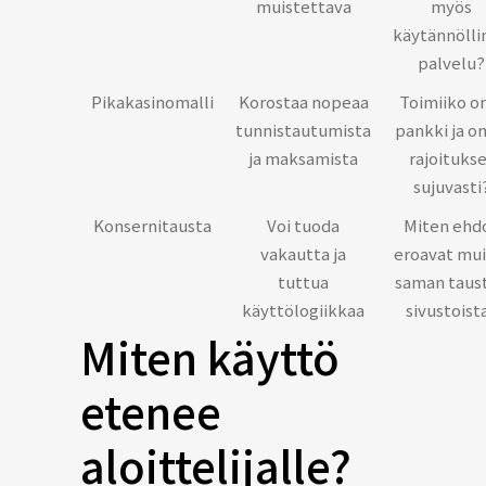
muistettava
myös
käytännölli
palvelu?
Pikakasinomalli
Korostaa nopeaa
Toimiiko o
tunnistautumista
pankki ja o
ja maksamista
rajoituks
sujuvasti
Konsernitausta
Voi tuoda
Miten ehd
vakautta ja
eroavat mui
tuttua
saman taus
käyttölogiikkaa
sivustoist
Miten käyttö
etenee
aloittelijalle?