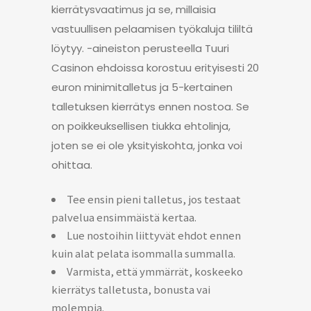
kierrätysvaatimus ja se, millaisia
vastuullisen pelaamisen työkaluja tililtä
löytyy. -aineiston perusteella Tuuri
Casinon ehdoissa korostuu erityisesti 20
euron minimitalletus ja 5-kertainen
talletuksen kierrätys ennen nostoa. Se
on poikkeuksellisen tiukka ehtolinja,
joten se ei ole yksityiskohta, jonka voi
ohittaa.
Tee ensin pieni talletus, jos testaat
palvelua ensimmäistä kertaa.
Lue nostoihin liittyvät ehdot ennen
kuin alat pelata isommalla summalla.
Varmista, että ymmärrät, koskeeko
kierrätys talletusta, bonusta vai
molempia.