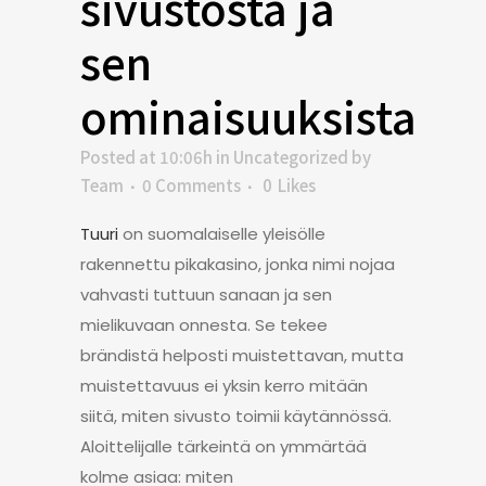
sivustosta ja
sen
ominaisuuksista
Posted at 10:06h
in
Uncategorized
by
Team
0 Comments
0
Likes
Tuuri
on suomalaiselle yleisölle
rakennettu pikakasino, jonka nimi nojaa
vahvasti tuttuun sanaan ja sen
mielikuvaan onnesta. Se tekee
brändistä helposti muistettavan, mutta
muistettavuus ei yksin kerro mitään
siitä, miten sivusto toimii käytännössä.
Aloittelijalle tärkeintä on ymmärtää
kolme asiaa: miten