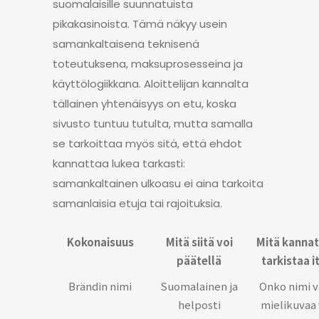
suomalaisille suunnatuista
pikakasinoista. Tämä näkyy usein
samankaltaisena teknisenä
toteutuksena, maksuprosesseina ja
käyttölogiikkana. Aloittelijan kannalta
tällainen yhtenäisyys on etu, koska
sivusto tuntuu tutulta, mutta samalla
se tarkoittaa myös sitä, että ehdot
kannattaa lukea tarkasti:
samankaltainen ulkoasu ei aina tarkoita
samanlaisia etuja tai rajoituksia.
Kokonaisuus
Mitä siitä voi
Mitä kanna
päätellä
tarkistaa i
Brändin nimi
Suomalainen ja
Onko nimi v
helposti
mielikuvaa 