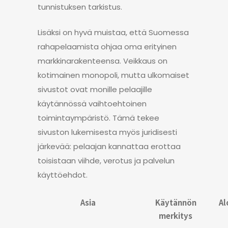
tunnistuksen tarkistus.
Lisäksi on hyvä muistaa, että Suomessa
rahapelaamista ohjaa oma erityinen
markkinarakenteensa. Veikkaus on
kotimainen monopoli, mutta ulkomaiset
sivustot ovat monille pelaajille
käytännössä vaihtoehtoinen
toimintaympäristö. Tämä tekee
sivuston lukemisesta myös juridisesti
järkevää: pelaajan kannattaa erottaa
toisistaan viihde, verotus ja palvelun
käyttöehdot.
Asia
Käytännön
Al
merkitys