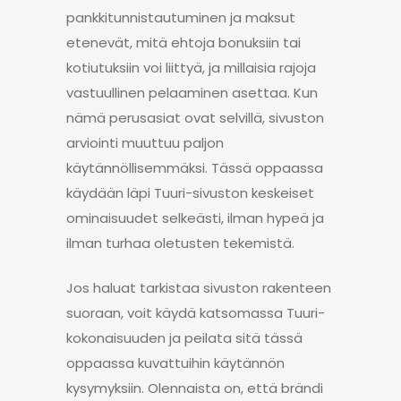
pankkitunnistautuminen ja maksut
etenevät, mitä ehtoja bonuksiin tai
kotiutuksiin voi liittyä, ja millaisia rajoja
vastuullinen pelaaminen asettaa. Kun
nämä perusasiat ovat selvillä, sivuston
arviointi muuttuu paljon
käytännöllisemmäksi. Tässä oppaassa
käydään läpi Tuuri-sivuston keskeiset
ominaisuudet selkeästi, ilman hypeä ja
ilman turhaa oletusten tekemistä.
Jos haluat tarkistaa sivuston rakenteen
suoraan, voit käydä katsomassa Tuuri-
kokonaisuuden ja peilata sitä tässä
oppaassa kuvattuihin käytännön
kysymyksiin. Olennaista on, että brändi