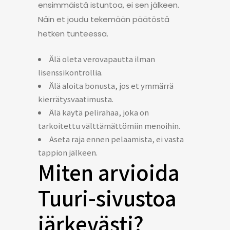
ensimmäistä istuntoa, ei sen jälkeen.
Näin et joudu tekemään päätöstä
hetken tunteessa.
Älä oleta verovapautta ilman
lisenssikontrollia.
Älä aloita bonusta, jos et ymmärrä
kierrätysvaatimusta.
Älä käytä pelirahaa, joka on
tarkoitettu välttämättömiin menoihin.
Aseta raja ennen pelaamista, ei vasta
tappion jälkeen.
Miten arvioida
Tuuri-sivustoa
järkevästi?