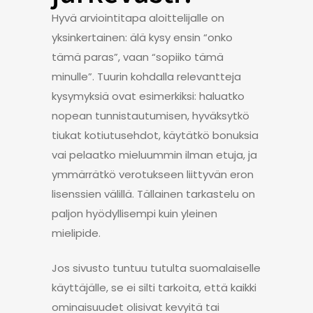
Hyvä arviointitapa aloittelijalle on
yksinkertainen: älä kysy ensin “onko
tämä paras”, vaan “sopiiko tämä
minulle”. Tuurin kohdalla relevantteja
kysymyksiä ovat esimerkiksi: haluatko
nopean tunnistautumisen, hyväksytkö
tiukat kotiutusehdot, käytätkö bonuksia
vai pelaatko mieluummin ilman etuja, ja
ymmärrätkö verotukseen liittyvän eron
lisenssien välillä. Tällainen tarkastelu on
paljon hyödyllisempi kuin yleinen
mielipide.
Jos sivusto tuntuu tutulta suomalaiselle
käyttäjälle, se ei silti tarkoita, että kaikki
ominaisuudet olisivat kevyitä tai