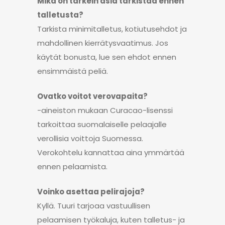
Mikä on tärkein asia tarkistaa ennen
talletusta?
Tarkista minimitalletus, kotiutusehdot ja
mahdollinen kierrätysvaatimus. Jos
käytät bonusta, lue sen ehdot ennen
ensimmäistä peliä.
Ovatko voitot verovapaita?
-aineiston mukaan Curacao-lisenssi
tarkoittaa suomalaiselle pelaajalle
verollisia voittoja Suomessa.
Verokohtelu kannattaa aina ymmärtää
ennen pelaamista.
Voinko asettaa pelirajoja?
Kyllä. Tuuri tarjoaa vastuullisen
pelaamisen työkaluja, kuten talletus- ja