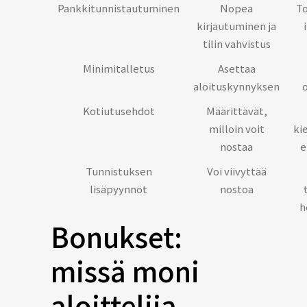
Pankkitunnistautuminen
Nopea
To
kirjautuminen ja
tilin vahvistus
Minimitalletus
Asettaa
aloituskynnyksen
Kotiutusehdot
Määrittävät,
milloin voit
ki
nostaa
e
Tunnistuksen
Voi viivyttää
lisäpyynnöt
nostoa
h
Bonukset:
missä moni
aloittelija