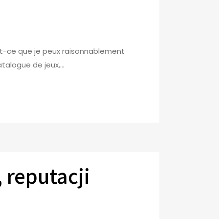
est-ce que je peux raisonnablement
talogue de jeux,...
, reputacji