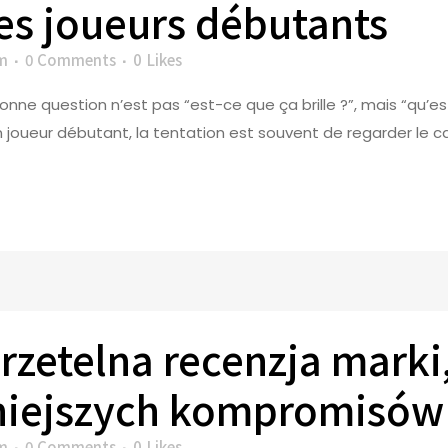
es joueurs débutants
m
0 Comments
0
Likes
onne question n’est pas “est-ce que ça brille ?”, mais “qu’
un joueur débutant, la tentation est souvent de regarder le ca
 rzetelna recenzja marki
żniejszych kompromisów
m
0 Comments
0
Likes