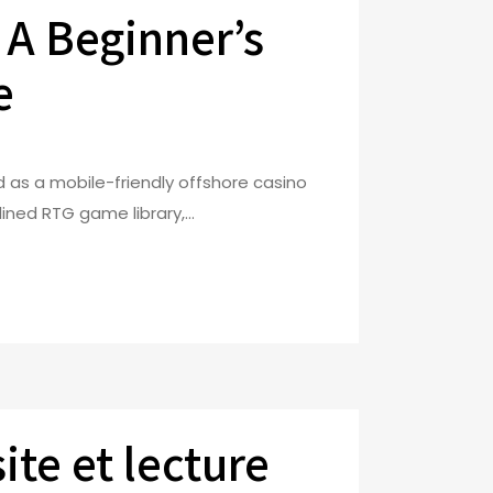
 A Beginner’s
e
d as a mobile-friendly offshore casino
ned RTG game library,...
ite et lecture