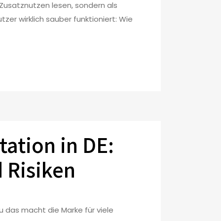
 Zusatznutzen lesen, sondern als
zer wirklich sauber funktioniert: Wie
ation in DE:
 Risiken
u das macht die Marke für viele