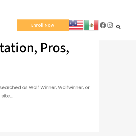
Facebook
Instagra
Enroll Now
ation, Pros,
w
searched as Wolf Winner, Wolfwinner, or
ite...