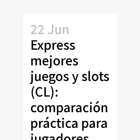
22 Jun
Express
mejores
juegos y slots
(CL):
comparación
práctica para
jugadores