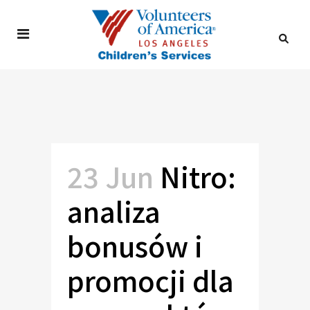
23 Jun
Nitro:
analiza
bonusów i
promocji dla