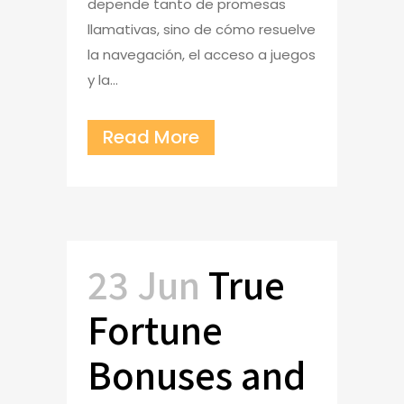
depende tanto de promesas
llamativas, sino de cómo resuelve
la navegación, el acceso a juegos
y la...
Read More
23 Jun
True
Fortune
Bonuses and