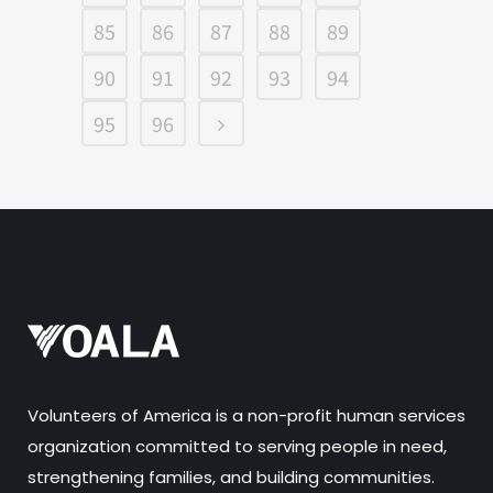
85
86
87
88
89
90
91
92
93
94
95
96
Volunteers of America is a non-profit human services
organization committed to serving people in need,
strengthening families, and building communities.