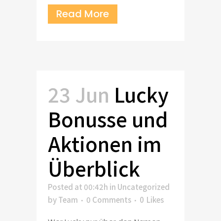
Read More
23 Jun
Lucky
Bonusse und
Aktionen im
Überblick
Posted at 00:42h
in
Uncategorized
by
Team
0 Comments
0
Likes