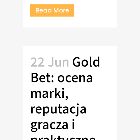
Read More
22 Jun
Gold
Bet: ocena
marki,
reputacja
gracza i
praktyczne