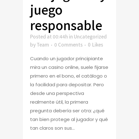
juego
responsable
Posted at 00:44h
in
Uncategorized
by
Team
0 Comments
0
Likes
Cuando un jugador principiante
mira un casino online, suele fijarse
primero en el bono, el catálogo o
la facilidad para depositar. Pero
desde una perspectiva
realmente útil, la primera
pregunta debería ser otra: ¿qué
tan bien protege al jugador y qué
tan claros son sus...