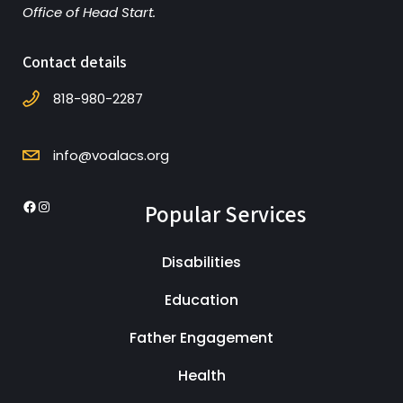
Office of Head Start.
Contact details
818-980-2287
info@voalacs.org
Popular Services
Facebook
Instagram
Disabilities
Education
Father Engagement
Health