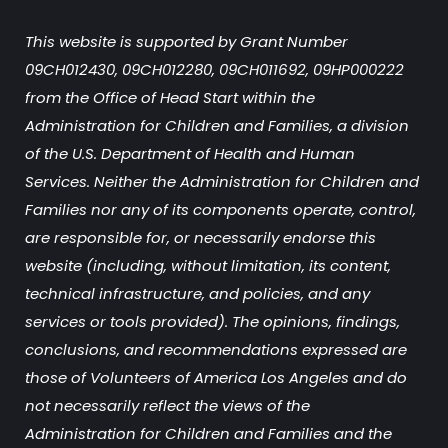
This website is supported by Grant Number
09CH012430, 09CH012280, 09CH011692, 09HP000222
from the Office of Head Start within the
Administration for Children and Families, a division
of the U.S. Department of Health and Human
Services. Neither the Administration for Children and
Families nor any of its components operate, control,
are responsible for, or necessarily endorse this
website (including, without limitation, its content,
technical infrastructure, and policies, and any
services or tools provided). The opinions, findings,
conclusions, and recommendations expressed are
those of Volunteers of America Los Angeles and do
not necessarily reflect the views of the
Administration for Children and Families and the